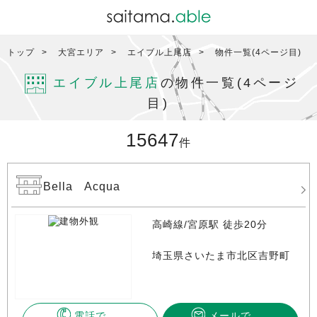
トップ
大宮エリア
エイブル上尾店
物件一覧(4ページ目)
エイブル上尾店
の物件一覧(4ページ
目)
15647
件
Bella Acqua
高崎線/宮原駅 徒歩20分
埼玉県さいたま市北区吉野町
電話で
メールで