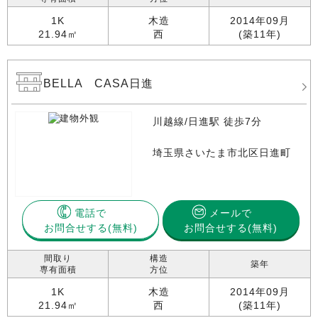
1K
木造
2014年09月
21.94㎡
西
(築11年)
BELLA CASA日進
川越線/日進駅 徒歩7分
埼玉県さいたま市北区日進町
電話で
メールで
お問合せする
お問合せする(無料)
間取り
構造
築年
専有面積
方位
1K
木造
2014年09月
21.94㎡
西
(築11年)