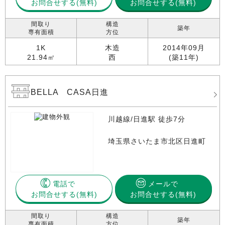
お問合せする
お問合せする(無料)
間取り
構造
築年
専有面積
方位
1K
木造
2014年09月
21.94㎡
西
(築11年)
BELLA CASA日進
川越線/日進駅 徒歩7分
埼玉県さいたま市北区日進町
電話で
メールで
お問合せする
お問合せする(無料)
間取り
構造
築年
専有面積
方位