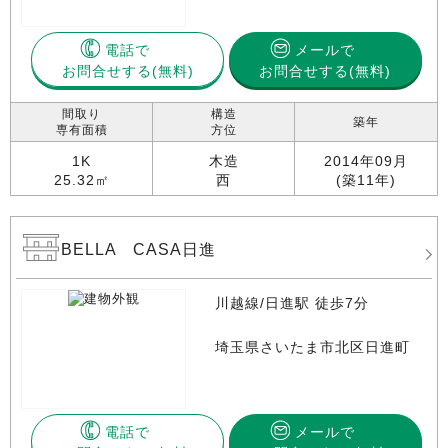
電話で
メールで
お問合せする
お問合せする(無料)
間取り
構造
築年
専有面積
方位
1K
木造
2014年09月
25.32㎡
西
(築11年)
BELLA CASA日進
川越線/日進駅 徒歩7分
埼玉県さいたま市北区日進町
電話で
メールで