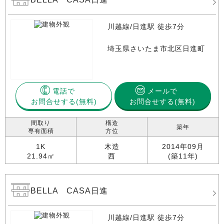
川越線/日進駅 徒歩7分
埼玉県さいたま市北区日進町
電話で
メールで
お問合せする
お問合せする(無料)
間取り
構造
築年
専有面積
方位
1K
木造
2014年09月
21.94㎡
西
(築11年)
BELLA CASA日進
川越線/日進駅 徒歩7分