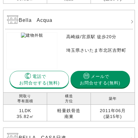
Bella Acqua
高崎線/宮原駅 徒歩20分
埼玉県さいたま市北区吉野町
電話で
メールで
お問合せする
お問合せする(無料)
間取り
構造
築年
専有面積
方位
1LDK
軽量鉄骨造
2011年06月
35.82㎡
南東
(築15年)
BELLA CASA日進