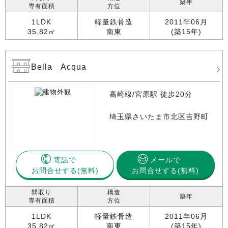
築年
専有面積
方位
1LDK
軽量鉄骨造
2011年06月
35.82㎡
南東
(築15年)
Bella Acqua
高崎線/宮原駅 徒歩20分
埼玉県さいたま市北区吉野町
電話で
メールで
お問合せする
お問合せする(無料)
間取り
構造
築年
専有面積
方位
1LDK
軽量鉄骨造
2011年06月
35.82㎡
南東
(築15年)