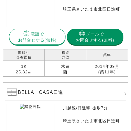
埼玉県さいたま市北区日進町
電話で
メールで
お問合せする
お問合せする(無料)
間取り
構造
築年
専有面積
方位
1K
木造
2014年09月
25.32㎡
西
(築11年)
BELLA CASA日進
川越線/日進駅 徒歩7分
埼玉県さいたま市北区日進町