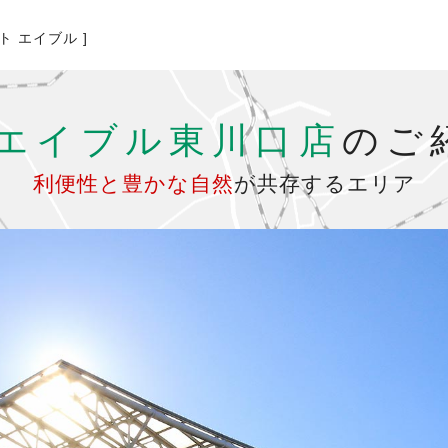
ト エイブル ]
エイブル東川口店
のご
利便性と豊かな自然
が共存するエリア