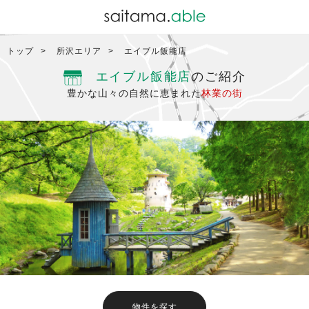
トップ
所沢エリア
エイブル飯能店
エイブル飯能店
のご紹介
豊かな山々の自然に恵まれた
林業の街
物件を探す