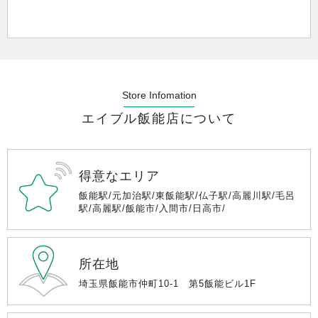
Store Infomation
エイブル飯能店について
得意なエリア
飯能駅/元加治駅/東飯能駅/仏子駅/高麗川駅/毛呂
駅/高麗駅/飯能市/入間市/日高市/
所在地
埼玉県飯能市仲町10-1 第5飯能ビル1F