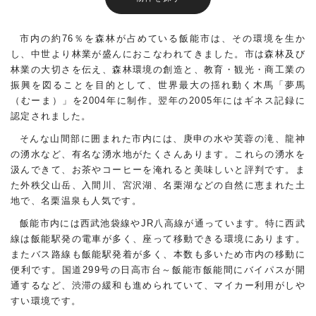
市内の約76％を森林が占めている飯能市は、その環境を生か
し、中世より林業が盛んにおこなわれてきました。市は森林及び
林業の大切さを伝え、森林環境の創造と、教育・観光・商工業の
振興を図ることを目的として、世界最大の揺れ動く木馬「夢馬
（むーま）」を2004年に制作。翌年の2005年にはギネス記録に
認定されました。
そんな山間部に囲まれた市内には、庚申の水や芙蓉の滝、龍神
の湧水など、有名な湧水地がたくさんあります。これらの湧水を
汲んできて、お茶やコーヒーを淹れると美味しいと評判です。ま
た外秩父山岳、入間川、宮沢湖、名栗湖などの自然に恵まれた土
地で、名栗温泉も人気です。
飯能市内には西武池袋線やJR八高線が通っています。特に西武
線は飯能駅発の電車が多く、座って移動できる環境にあります。
またバス路線も飯能駅発着が多く、本数も多いため市内の移動に
便利です。国道299号の日高市台～飯能市飯能間にバイパスが開
通するなど、渋滞の緩和も進められていて、マイカー利用がしや
すい環境です。