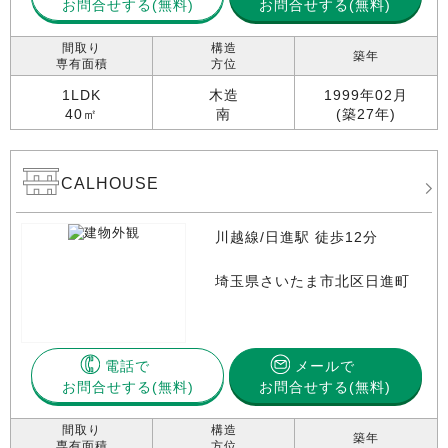
お問合せする
お問合せする(無料)
間取り
構造
築年
専有面積
方位
1LDK
木造
1999年02月
40㎡
南
(築27年)
CALHOUSE
川越線/日進駅 徒歩12分
埼玉県さいたま市北区日進町
電話で
メールで
お問合せする
お問合せする(無料)
間取り
構造
築年
専有面積
方位