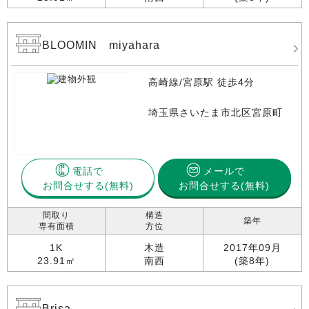
BLOOMIN miyahara
高崎線/宮原駅 徒歩4分
埼玉県さいたま市北区宮原町
電話で
メールで
お問合せする
お問合せする(無料)
間取り
構造
築年
専有面積
方位
1K
木造
2017年09月
23.91㎡
南西
(築8年)
Brisa