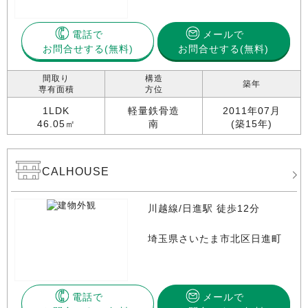
電話で
メールで
お問合せする
お問合せする(無料)
間取り
構造
築年
専有面積
方位
1LDK
軽量鉄骨造
2011年07月
46.05㎡
南
(築15年)
CALHOUSE
川越線/日進駅 徒歩12分
埼玉県さいたま市北区日進町
電話で
メールで