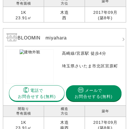
築年
専有面積
方位
1K
木造
2017年09月
23.91㎡
西
(築8年)
BLOOMIN miyahara
高崎線/宮原駅 徒歩4分
埼玉県さいたま市北区宮原町
電話で
メールで
お問合せする
お問合せする(無料)
間取り
構造
築年
専有面積
方位
1K
木造
2017年09月
23.91㎡
南西
(築8年)