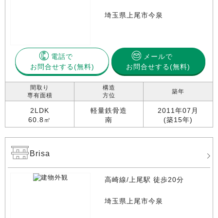
埼玉県上尾市今泉
電話で
メールで
お問合せする
お問合せする(無料)
間取り
構造
築年
専有面積
方位
2LDK
軽量鉄骨造
2011年07月
60.8㎡
南
(築15年)
Brisa
高崎線/上尾駅 徒歩20分
埼玉県上尾市今泉