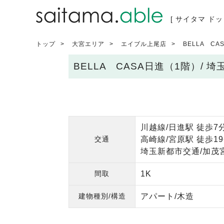
[ サイタマ ドッ
トップ
大宮エリア
エイブル上尾店
BELLA C
BELLA CASA日進（1階）/
川越線/日進駅 徒歩7
交通
高崎線/宮原駅 徒歩1
埼玉新都市交通/加茂宮
間取
1K
建物種別/構造
アパート/木造