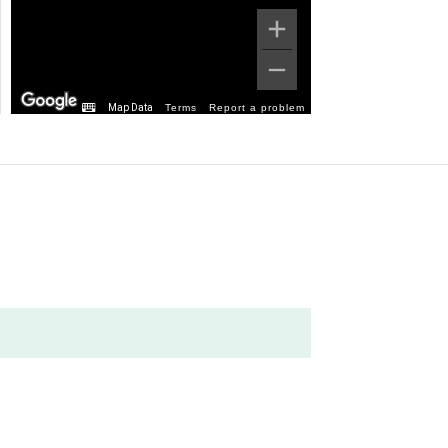
Map Data
Terms
Report a problem