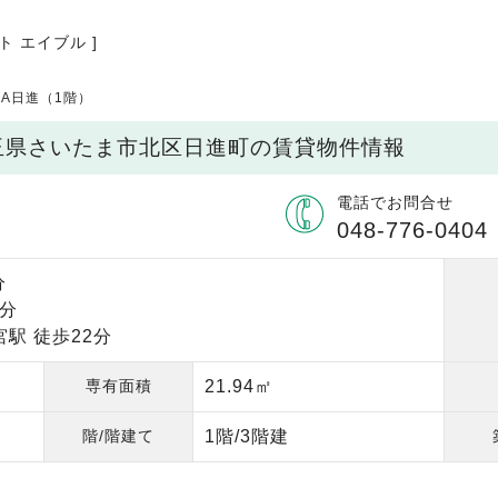
ト エイブル ]
ASA日進（1階）
 埼玉県さいたま市北区日進町の賃貸物件情報
電話でお問合せ
048-776-0404
分
9分
駅 徒歩22分
専有面積
21.94㎡
階/階建て
1階/3階建