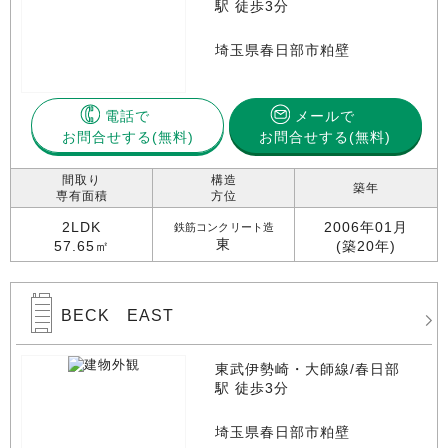
駅 徒歩3分
埼玉県春日部市粕壁
電話で
メールで
お問合せする
お問合せする(無料)
間取り
構造
築年
専有面積
方位
2LDK
2006年01月
鉄筋コンクリート造
東
57.65㎡
(築20年)
BECK EAST
東武伊勢崎・大師線/春日部
駅 徒歩3分
埼玉県春日部市粕壁