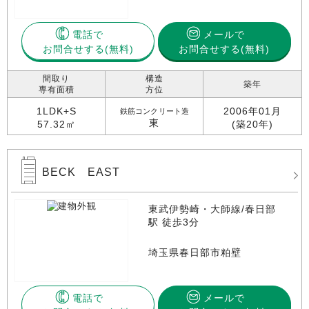
電話で
メールで
お問合せする
お問合せする(無料)
間取り
構造
築年
専有面積
方位
1LDK+S
2006年01月
鉄筋コンクリート造
東
57.32㎡
(築20年)
BECK EAST
東武伊勢崎・大師線/春日部
駅 徒歩3分
埼玉県春日部市粕壁
電話で
メールで