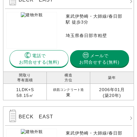
東武伊勢崎・大師線/春日部
駅 徒歩3分
埼玉県春日部市粕壁
電話で
メールで
お問合せする
お問合せする(無料)
間取り
構造
築年
専有面積
方位
1LDK+S
2006年01月
鉄筋コンクリート造
東
58.15㎡
(築20年)
BECK EAST
東武伊勢崎・大師線/春日部