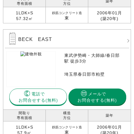
築年
専有面積
方位
1LDK+S
2006年01月
鉄筋コンクリート造
東
57.32㎡
(築20年)
BECK EAST
東武伊勢崎・大師線/春日部
駅 徒歩3分
埼玉県春日部市粕壁
電話で
メールで
お問合せする
お問合せする(無料)
間取り
構造
築年
専有面積
方位
1LDK+S
2006年01月
鉄筋コンクリート造
東
57.9㎡
(築20年)