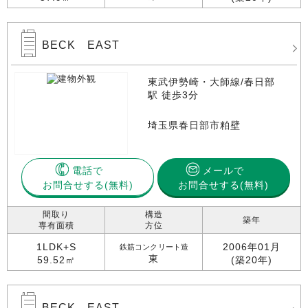
BECK EAST
東武伊勢崎・大師線/春日部
駅 徒歩3分
埼玉県春日部市粕壁
電話で
メールで
お問合せする
お問合せする(無料)
間取り
構造
築年
専有面積
方位
1LDK+S
2006年01月
鉄筋コンクリート造
東
59.52㎡
(築20年)
BECK EAST