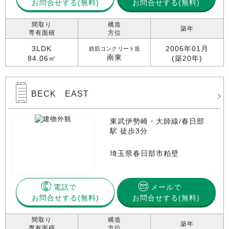
お問合せする
お問合せする(無料)
間取り
構造
築年
専有面積
方位
3LDK
2006年01月
鉄筋コンクリート造
南東
84.06㎡
(築20年)
BECK EAST
東武伊勢崎・大師線/春日部
駅 徒歩3分
埼玉県春日部市粕壁
電話で
メールで
お問合せする
お問合せする(無料)
間取り
構造
築年
専有面積
方位