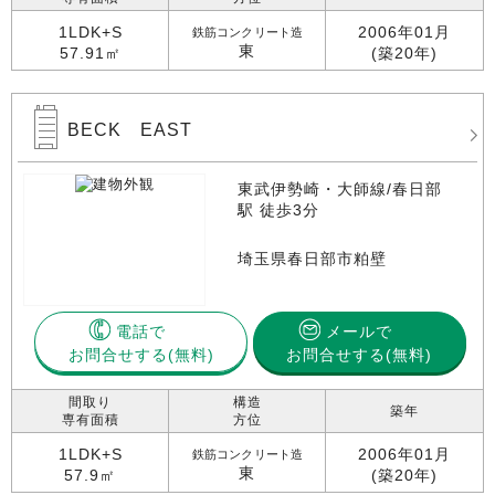
1LDK+S
2006年01月
鉄筋コンクリート造
東
57.91㎡
(築20年)
BECK EAST
東武伊勢崎・大師線/春日部
駅 徒歩3分
埼玉県春日部市粕壁
電話で
メールで
お問合せする
お問合せする(無料)
間取り
構造
築年
専有面積
方位
1LDK+S
2006年01月
鉄筋コンクリート造
東
57.9㎡
(築20年)