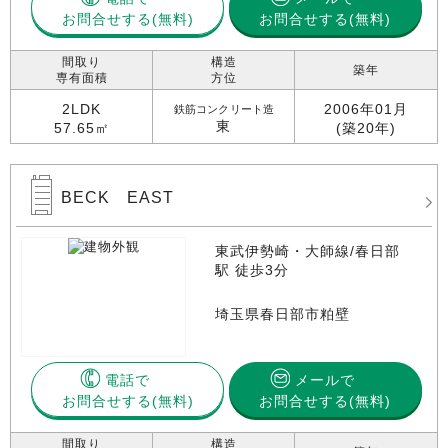
お問合せする
お問合せする(無料)
間取り
構造
築年
専有面積
方位
2LDK
2006年01月
鉄筋コンクリート造
東
57.65㎡
(築20年)
BECK EAST
東武伊勢崎・大師線/春日部
駅 徒歩3分
埼玉県春日部市粕壁
電話で
メールで
お問合せする
お問合せする(無料)
間取り
構造