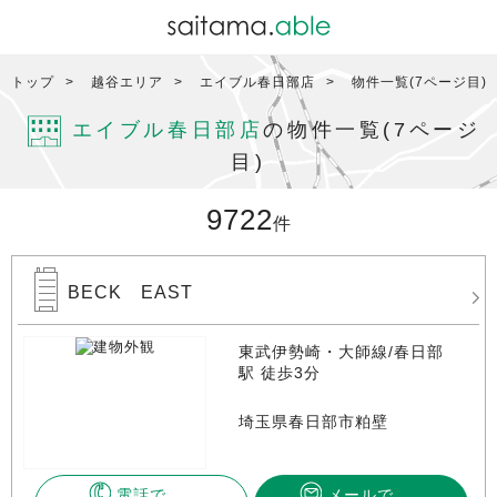
トップ
越谷エリア
エイブル春日部店
物件一覧(7ページ目)
エイブル春日部店
の物件一覧(7ページ
目)
9722
件
BECK EAST
東武伊勢崎・大師線/春日部
駅 徒歩3分
埼玉県春日部市粕壁
電話で
メールで