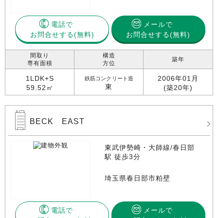
電話で
メールで
お問合せする
お問合せする(無料)
間取り
構造
築年
専有面積
方位
1LDK+S
2006年01月
鉄筋コンクリート造
東
59.52㎡
(築20年)
BECK EAST
東武伊勢崎・大師線/春日部
駅 徒歩3分
埼玉県春日部市粕壁
電話で
メールで