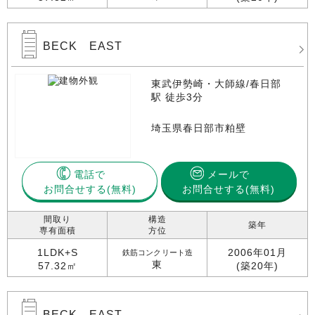
BECK EAST
東武伊勢崎・大師線/春日部
駅 徒歩3分
埼玉県春日部市粕壁
電話で
メールで
お問合せする
お問合せする(無料)
間取り
構造
築年
専有面積
方位
1LDK+S
2006年01月
鉄筋コンクリート造
東
57.32㎡
(築20年)
BECK EAST