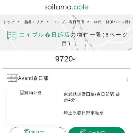
トップ
越谷エリア
エイブル春日部店
物件一覧(6ページ目)
エイブル春日部店
の物件一覧(6ページ
目)
9720
件
Avanti春日部
東武鉄道野田線/春日部駅 徒
歩4分
埼玉県春日部市粕壁
電話で
メールで