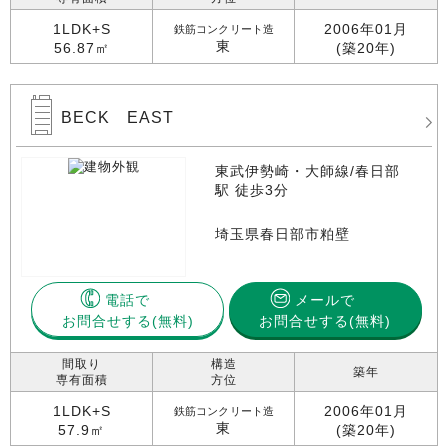
1LDK+S
2006年01月
鉄筋コンクリート造
東
56.87㎡
(築20年)
BECK EAST
東武伊勢崎・大師線/春日部
駅 徒歩3分
埼玉県春日部市粕壁
電話で
メールで
お問合せする
お問合せする(無料)
間取り
構造
築年
専有面積
方位
1LDK+S
2006年01月
鉄筋コンクリート造
東
57.9㎡
(築20年)