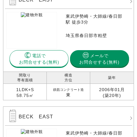
東武伊勢崎・大師線/春日部
駅 徒歩3分
埼玉県春日部市粕壁
電話で
メールで
お問合せする
お問合せする(無料)
間取り
構造
築年
専有面積
方位
1LDK+S
2006年01月
鉄筋コンクリート造
東
58.75㎡
(築20年)
BECK EAST
東武伊勢崎・大師線/春日部