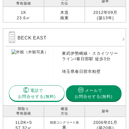
築年
専有面積
方位
1K
木造
2012年09月
23.6㎡
南東
(築13年)
BECK EAST
東武伊勢崎線・スカイツリー
ライン/春日部駅 徒歩3分
埼玉県春日部市粕壁
電話で
メールで
お問合せする
お問合せする(無料)
間取り
構造
築年
専有面積
方位
1LDK+S
2006年01月
鉄筋コンクリート造
東
57.32㎡
(築20年)