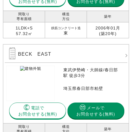
お問合せする
お問合せする(無料)
間取り
構造
築年
専有面積
方位
1LDK+S
2006年01月
鉄筋コンクリート造
東
57.32㎡
(築20年)
BECK EAST
東武伊勢崎・大師線/春日部
駅 徒歩3分
埼玉県春日部市粕壁
電話で
メールで
お問合せする
お問合せする(無料)
間取り
構造
築年
専有面積
方位