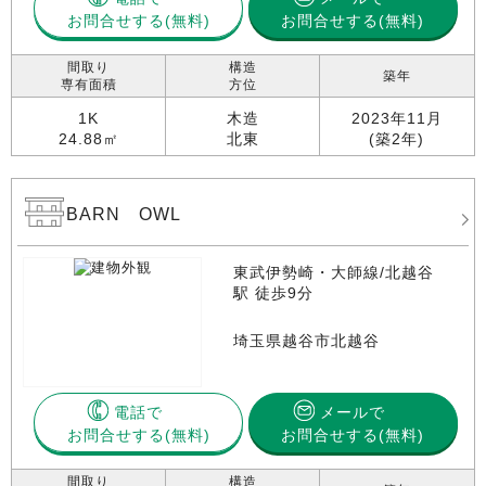
お問合せする
お問合せする(無料)
間取り
構造
築年
専有面積
方位
1K
木造
2023年11月
24.88㎡
北東
(築2年)
BARN OWL
東武伊勢崎・大師線/北越谷
駅 徒歩9分
埼玉県越谷市北越谷
電話で
メールで
お問合せする
お問合せする(無料)
間取り
構造