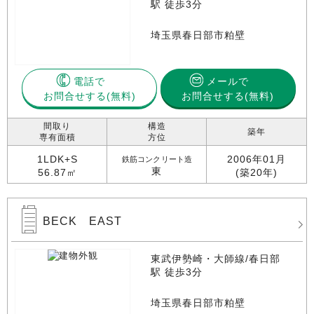
駅 徒歩3分
埼玉県春日部市粕壁
電話で
メールで
お問合せする
お問合せする(無料)
間取り
構造
築年
専有面積
方位
1LDK+S
2006年01月
鉄筋コンクリート造
東
56.87㎡
(築20年)
BECK EAST
東武伊勢崎・大師線/春日部
駅 徒歩3分
埼玉県春日部市粕壁