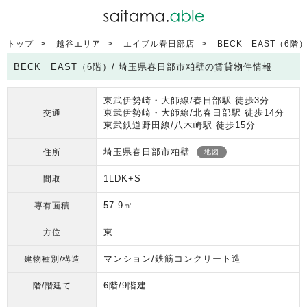
トップ
越谷エリア
エイブル春日部店
BECK EAST（6階
BECK EAST（6階）/ 埼玉県春日部市粕壁の賃貸物件情報
東武伊勢崎・大師線/春日部駅 徒歩3分
東武伊勢崎・大師線/北春日部駅 徒歩14分
交通
東武鉄道野田線/八木崎駅 徒歩15分
埼玉県春日部市粕壁
住所
地図
1LDK+S
間取
57.9㎡
専有面積
東
方位
マンション/鉄筋コンクリート造
建物種別/構造
6階/9階建
階/階建て