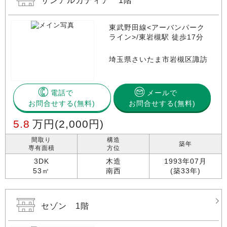
サンアルカディア 1階
東武野田線<アーバンパーク
ライン>/東岩槻駅 徒歩17分
埼玉県さいたま市岩槻区諏訪
電話で
メールで
お問合せする
お問合せする(無料)
5.8
万円
(2,000円)
間取り
構造
築年
専有面積
方位
3DK
木造
1993年07月
53㎡
南西
(築33年)
セゾン 1階