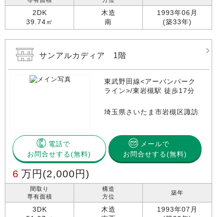
専有面積
方位
2DK
木造
1993年06月
39.74㎡
南
(築33年)
サンアルカディア 1階
東武野田線<アーバンパーク
ライン>/東岩槻駅 徒歩17分
埼玉県さいたま市岩槻区諏訪
電話で
メールで
お問合せする
お問合せする(無料)
6
万円
(2,000円)
間取り
構造
築年
専有面積
方位
3DK
木造
1993年07月