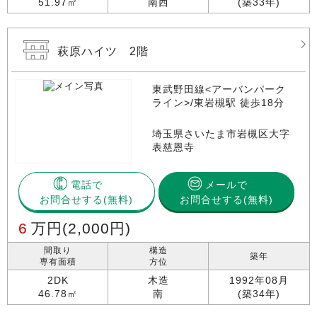
51.97㎡
南西
(築33年)
萩原ハイツ 2階
東武野田線<アーバンパーク
ライン>/東岩槻駅 徒歩18分
埼玉県さいたま市岩槻区大字
表慈恩寺
電話で
メールで
お問合せする
お問合せする(無料)
6
万円
(2,000円)
間取り
構造
築年
専有面積
方位
2DK
木造
1992年08月
46.78㎡
南
(築34年)