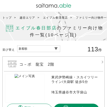
トップ
越谷エリア
エイブル春日部店
ファミリー向け物件一覧
エイブル春日部店
のファミリー向け物
件一覧(10ページ目)
113
並び替え
件
コ－ポ 龍宝 2階
東武伊勢崎線・スカイツリー
ライン/大袋駅 徒歩5分
埼玉県越谷市大字袋山