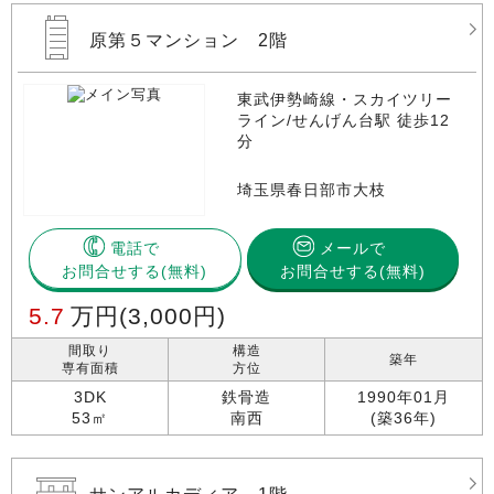
原第５マンション 2階
東武伊勢崎線・スカイツリー
ライン/せんげん台駅 徒歩12
分
埼玉県春日部市大枝
電話で
メールで
お問合せする
お問合せする(無料)
5.7
万円
(3,000円)
間取り
構造
築年
専有面積
方位
3DK
鉄骨造
1990年01月
53㎡
南西
(築36年)