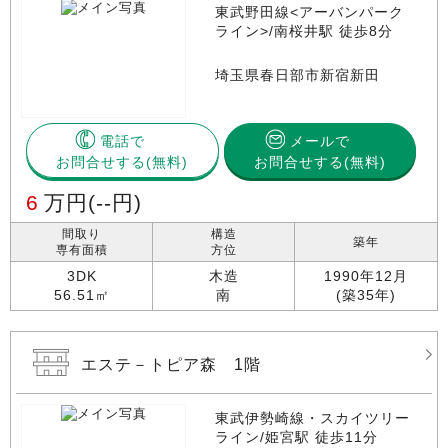
東武野田線<アーバンパーク
ライン>/南桜井駅 徒歩8分
埼玉県春日部市新宿新田
電話で
メールで
お問合せする
お問合せする(無料)
6
万円
(--円)
間取り
構造
築年
専有面積
方位
3DK
木造
1990年12月
56.51㎡
南
(築35年)
エステ－トピア森 1階
東武伊勢崎線・スカイツリー
ライン/姫宮駅 徒歩11分