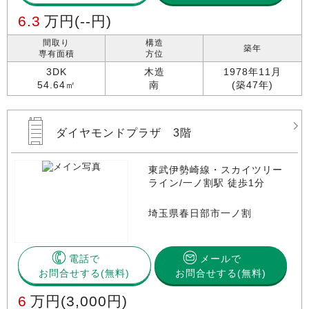
6.3
万円
(--円)
間取り
構造
築年
専有面積
方位
3DK
木造
1978年11月
54.64㎡
南
(築47年)
ダイヤモンドプラザ 3階
東武伊勢崎線・スカイツリー
ライン/一ノ割駅 徒歩1分
埼玉県春日部市一ノ割
電話で
メールで
お問合せする
お問合せする(無料)
6
万円
(3,000円)