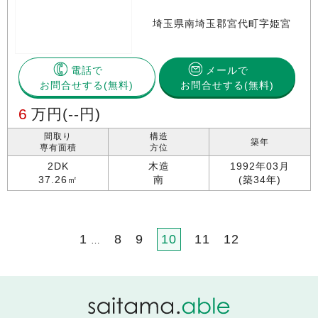
埼玉県南埼玉郡宮代町字姫宮
電話で
メールで
お問合せする
お問合せする(無料)
6
万円
(--円)
間取り
構造
築年
専有面積
方位
2DK
木造
1992年03月
37.26㎡
南
(築34年)
1
8
9
10
11
12
…