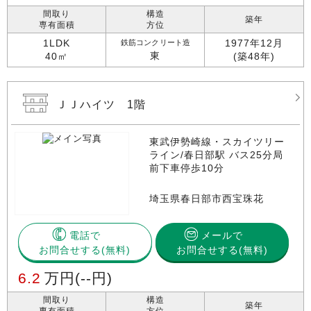
間取り
構造
築年
専有面積
方位
1LDK
1977年12月
鉄筋コンクリート造
東
40㎡
(築48年)
ＪＪハイツ 1階
東武伊勢崎線・スカイツリー
ライン/春日部駅 バス25分局
前下車停歩10分
埼玉県春日部市西宝珠花
電話で
メールで
お問合せする
お問合せする(無料)
6.2
万円
(--円)
間取り
構造
築年