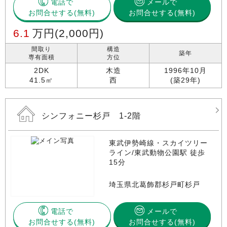
電話で
メールで
お問合せする
お問合せする(無料)
6.1
万円
(2,000円)
間取り
構造
築年
専有面積
方位
2DK
木造
1996年10月
41.5㎡
西
(築29年)
シンフォニー杉戸 1-2階
東武伊勢崎線・スカイツリー
ライン/東武動物公園駅 徒歩
15分
埼玉県北葛飾郡杉戸町杉戸
電話で
メールで
お問合せする
お問合せする(無料)