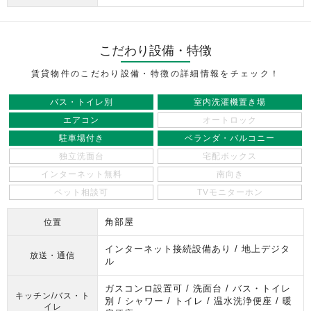
こだわり設備・特徴
賃貸物件のこだわり設備・特徴の詳細情報をチェック！
バス・トイレ別
室内洗濯機置き場
エアコン
オートロック
駐車場付き
ベランダ・バルコニー
独立洗面台
宅配ボックス
インターネット無料
南向き
ペット相談可
TVモニターホン
角部屋
位置
インターネット接続設備あり / 地上デジタ
放送・通信
ル
ガスコンロ設置可 / 洗面台 / バス・トイレ
キッチン/バス・ト
別 / シャワー / トイレ / 温水洗浄便座 / 暖
イレ