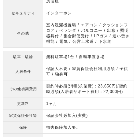
房便座
インターホン
セキュリティ
室内洗濯機置場 / エアコン / クッションフ
ロア / ベランダ / バルコニー / 出窓 / 照明
その他
器具付 / 集合郵便受け / LPガス / 追い焚き
機能 / 電気 / 公営上水道 / 下水道
無料駐車場1台 / 自転車置き場
駐車・駐輪
保証人不要 / 家賃保証会社利用必須 / 子供
入居条件
可 / 独身可
契約時必須(消毒(抗菌費)：23,650円)/契約
その他初期費用
時必須(入居者サポート費用：22,000円)
1ヶ月
更新料
保証会社必加入(実費)
家賃保証会社等
損害保険加入要。
保険