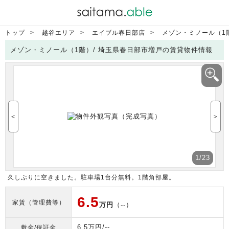
トップ
越谷エリア
エイブル春日部店
メゾン・ミノール（1
メゾン・ミノール（1階）/ 埼玉県春日部市増戸の賃貸物件情報
＜
＞
1
/23
久しぶりに空きました。駐車場1台分無料。1階角部屋。
6.5
家賃（管理費等）
万円
（--）
6.5万円/--
敷金/保証金