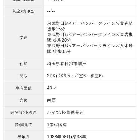
--/--
礼金/償却金
東武野田線<アーバンパークライン>/豊春駅
徒歩15分
東武野田線<アーバンパークライン>/東岩槻
交通
駅 徒歩20分
東武野田線<アーバンパークライン>/八木崎
駅 徒歩35分
埼玉県春日部市増戸
住所
2DK(DK6.5・和室6・和室6)
間取
40㎡
専有面積
南西
方位
ハイツ/軽量鉄骨造
建物種別/構造
1階/2階建
階/階建て
1988年08月
(築38年)
築年月