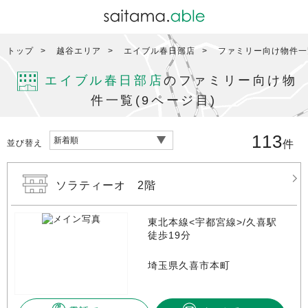
トップ
越谷エリア
エイブル春日部店
ファミリー向け物件一覧
エイブル春日部店
のファミリー向け物
件一覧(9ページ目)
113
並び替え
件
ソラティーオ 2階
東北本線<宇都宮線>/久喜駅
徒歩19分
埼玉県久喜市本町