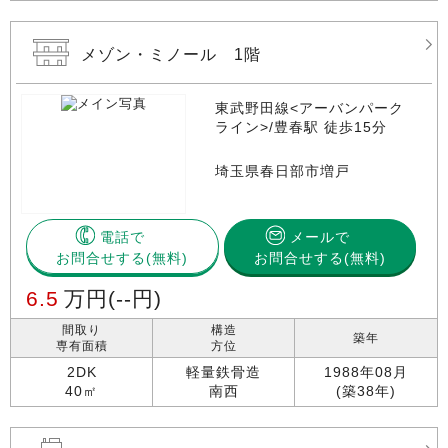
メゾン・ミノール 1階
東武野田線<アーバンパーク
ライン>/豊春駅 徒歩15分
埼玉県春日部市増戸
電話で
メールで
お問合せする
お問合せする(無料)
6.5
万円
(--円)
間取り
構造
築年
専有面積
方位
2DK
軽量鉄骨造
1988年08月
40㎡
南西
(築38年)