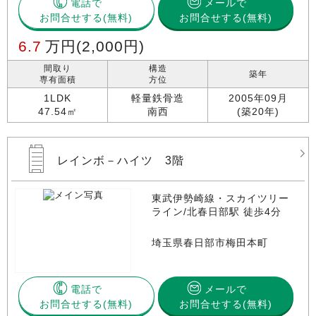
電話で
メールで
お問合せする
お問合せする(無料)
6.7
万円
(2,000円)
間取り
構造
築年
専有面積
方位
1LDK
軽量鉄骨造
2005年09月
47.54㎡
南西
(築20年)
レインボ－ハイツ 3階
東武伊勢崎線・スカイツリー
ライン/北春日部駅 徒歩4分
埼玉県春日部市梅田本町
電話で
メールで
お問合せする
お問合せする(無料)