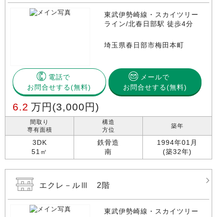
東武伊勢崎線・スカイツリー
ライン/北春日部駅 徒歩4分
埼玉県春日部市梅田本町
電話で
メールで
お問合せする
お問合せする(無料)
6.2
万円
(3,000円)
間取り
構造
築年
専有面積
方位
3DK
鉄骨造
1994年01月
51㎡
南
(築32年)
エクレ－ルⅢ 2階
東武伊勢崎線・スカイツリー