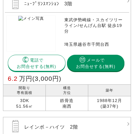
ﾆｭｰﾌﾟﾘﾝｽﾏﾝｼｮﾝ 3階
東武伊勢崎線・スカイツリー
ライン/せんげん台駅 徒歩19
分
埼玉県越谷市千間台西
電話で
メールで
お問合せする
お問合せする(無料)
6.2
万円
(3,000円)
間取り
構造
築年
専有面積
方位
3DK
鉄骨造
1988年12月
51.56㎡
南西
(築37年)
レインボ－ハイツ 2階