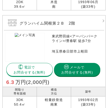
2DK
木造
1993年06月
39.6㎡
南
(築33年)
グランハイム関根第２Ｂ 2階
東武野田線<アーバンパーク
ライン>/豊春駅 徒歩7分
埼玉県春日部市上蛭田
電話で
メールで
お問合せする
お問合せする(無料)
6.3
万円
(2,000円)
間取り
構造
築年
専有面積
方位
3DK
軽量鉄骨造
1993年02月
50.4㎡
南東
(築33年)