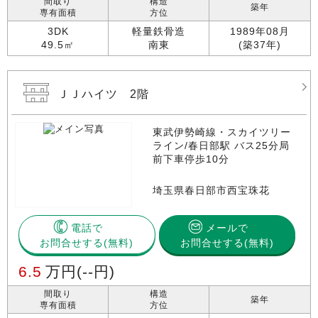
間取り
構造
築年
専有面積
方位
3DK
軽量鉄骨造
1989年08月
49.5㎡
南東
(築37年)
ＪＪハイツ 2階
東武伊勢崎線・スカイツリー
ライン/春日部駅 バス25分局
前下車停歩10分
埼玉県春日部市西宝珠花
電話で
メールで
お問合せする
お問合せする(無料)
6.5
万円
(--円)
間取り
構造
築年
専有面積
方位