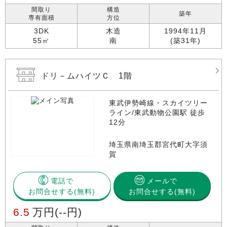
間取り
構造
築年
専有面積
方位
3DK
木造
1994年11月
55㎡
南
(築31年)
ドリ－ムハイツＣ 1階
東武伊勢崎線・スカイツリー
ライン/東武動物公園駅 徒歩
12分
埼玉県南埼玉郡宮代町大字須
賀
電話で
メールで
お問合せする
お問合せする(無料)
6.5
万円
(--円)