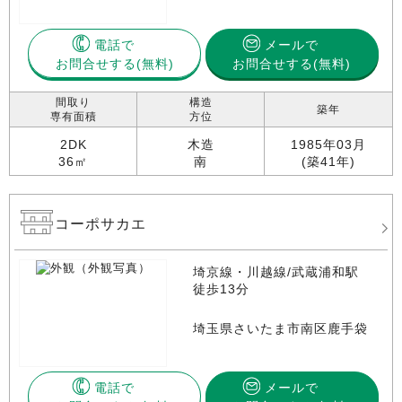
電話で
メールで
お問合せする
お問合せする(無料)
間取り
構造
築年
専有面積
方位
2DK
木造
1985年03月
36㎡
南
(築41年)
コーポサカエ
埼京線・川越線/武蔵浦和駅
徒歩13分
埼玉県さいたま市南区鹿手袋
電話で
メールで