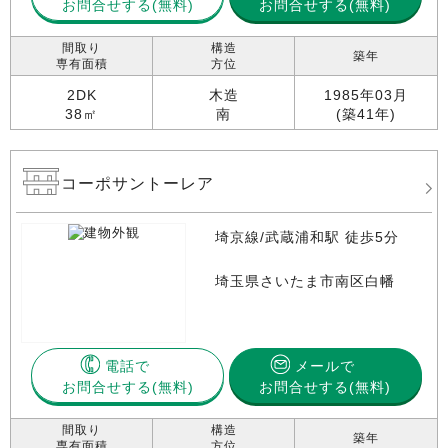
お問合せする
お問合せする(無料)
間取り
構造
築年
専有面積
方位
2DK
木造
1985年03月
38㎡
南
(築41年)
コーポサントーレア
埼京線/武蔵浦和駅 徒歩5分
埼玉県さいたま市南区白幡
電話で
メールで
お問合せする
お問合せする(無料)
間取り
構造
築年
専有面積
方位