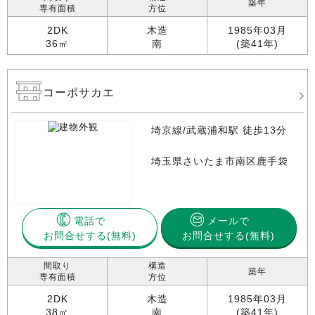
築年
専有面積
方位
2DK
木造
1985年03月
36㎡
南
(築41年)
コーポサカエ
埼京線/武蔵浦和駅 徒歩13分
埼玉県さいたま市南区鹿手袋
電話で
メールで
お問合せする
お問合せする(無料)
間取り
構造
築年
専有面積
方位
2DK
木造
1985年03月
38㎡
南
(築41年)