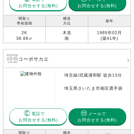
お問合せする
お問合せする(無料)
間取り
構造
築年
専有面積
方位
2K
木造
1985年02月
38.88㎡
南
(築41年)
コーポサカエ
埼京線/武蔵浦和駅 徒歩13分
埼玉県さいたま市南区鹿手袋
電話で
メールで
お問合せする
お問合せする(無料)
間取り
構造