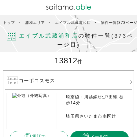
トップ
浦和エリア
エイブル武蔵浦和店
物件一覧(373ページ
エイブル武蔵浦和店
の物件一覧(373ペ
ージ目)
13812
件
コーポコスモス
埼京線・川越線/北戸田駅 徒
歩14分
埼玉県さいたま市南区辻
電話で
メールで