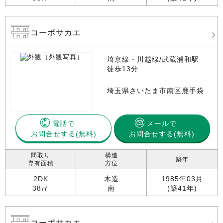
コーポサカエ
埼京線・川越線/武蔵浦和駅
徒歩13分
埼玉県さいたま市南区鹿手袋
電話で
メールで
お問合せする
お問合せする(無料)
間取り
構造
築年
専有面積
方位
2DK
木造
1985年03月
38㎡
南
(築41年)
コーポサカエ