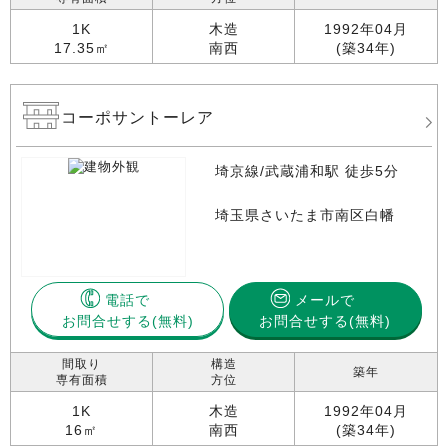
1K
木造
1992年04月
17.35㎡
南西
(築34年)
コーポサントーレア
埼京線/武蔵浦和駅 徒歩5分
埼玉県さいたま市南区白幡
電話で
メールで
お問合せする
お問合せする(無料)
間取り
構造
築年
専有面積
方位
1K
木造
1992年04月
16㎡
南西
(築34年)