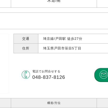
木造
南
交通
埼京線/戸田駅 徒歩27分
住所
埼玉県戸田市笹目
5丁目
電話で
お問合せする
048-837-8126
構造
方位