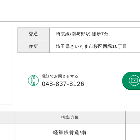
交通
埼京線/南与野駅 徒歩7分
住所
埼玉県さいたま市桜区西堀
10丁目
電話で
お問合せする
048-837-8126
構造
方位
軽量鉄骨造
南