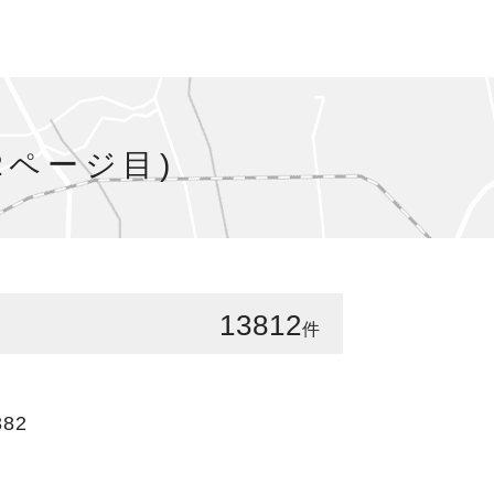
2ページ目)
13812
件
382