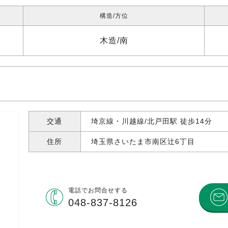
構造
方位
木造
南
交通
埼京線・川越線/北戸田駅 徒歩14分
住所
埼玉県さいたま市南区辻
6丁目
電話で
お問合せする
048-837-8126