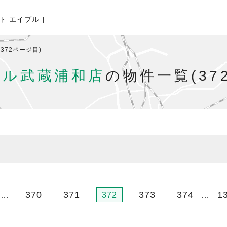
ト エイブル ]
372ページ目)
ブル武蔵浦和店
の物件一覧(37
370
371
373
374
1
…
372
…