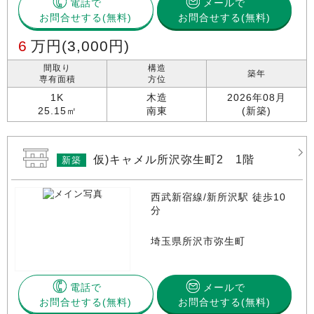
電話で
メールで
お問合せする
お問合せする(無料)
6
万円
(3,000円)
間取り
構造
築年
専有面積
方位
1K
木造
2026年08月
25.15㎡
南東
(新築)
仮)キャメル所沢弥生町2 1階
新築
西武新宿線/新所沢駅 徒歩10
分
埼玉県所沢市弥生町
電話で
メールで
お問合せする
お問合せする(無料)