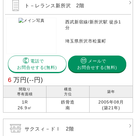
ト－レランス新所沢 2階
西武新宿線/新所沢駅 徒歩1
分
埼玉県所沢市松葉町
電話で
メールで
お問合せする
お問合せする(無料)
6
万円
(--円)
間取り
構造
築年
専有面積
方位
1R
鉄骨造
2005年08月
26.9㎡
南
(築21年)
サクスィ－ドⅠ 2階