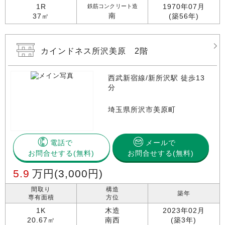
1R
1970年07月
鉄筋コンクリート造
南
37㎡
(築56年)
カインドネス所沢美原 2階
西武新宿線/新所沢駅 徒歩13
分
埼玉県所沢市美原町
電話で
メールで
お問合せする
お問合せする(無料)
5.9
万円
(3,000円)
間取り
構造
築年
専有面積
方位
1K
木造
2023年02月
20.67㎡
南西
(築3年)