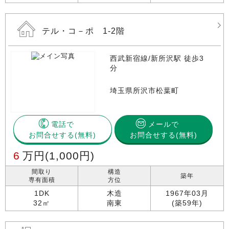
テル・コ－ポ 1-2階
西武新宿線/新所沢駅 徒歩3
分
埼玉県所沢市松葉町
電話で
メールで
お問合せする
お問合せする(無料)
6
万円
(1,000円)
間取り
構造
築年
専有面積
方位
1DK
木造
1967年03月
32㎡
南東
(築59年)