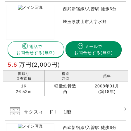
西武新宿線/入曽駅 徒歩6分
埼玉県狭山市大字水野
電話で
メールで
お問合せする
お問合せする(無料)
5.6
万円
(2,000円)
間取り
構造
築年
専有面積
方位
1K
軽量鉄骨造
2008年01月
26.52㎡
西
(築18年)
サクスィ－ドⅠ 1階
西武新宿線/入曽駅 徒歩6分