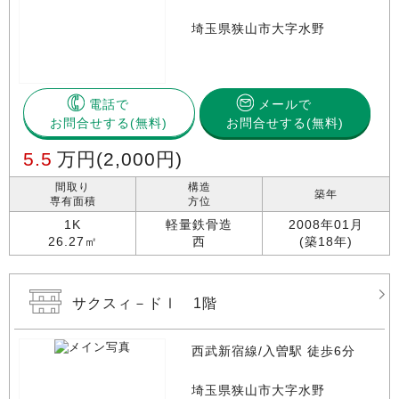
埼玉県狭山市大字水野
電話で
メールで
お問合せする
お問合せする(無料)
5.5
万円
(2,000円)
間取り
構造
築年
専有面積
方位
1K
軽量鉄骨造
2008年01月
26.27㎡
西
(築18年)
サクスィ－ドⅠ 1階
西武新宿線/入曽駅 徒歩6分
埼玉県狭山市大字水野