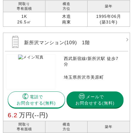
間取り
構造
築年
専有面積
方位
1K
木造
1995年06月
26.5㎡
南東
(築31年)
新所沢マンション(109) 1階
西武新宿線/新所沢駅 徒歩7
分
埼玉県所沢市美原町
電話で
メールで
お問合せする
お問合せする(無料)
6.2
万円
(--円)
間取り
構造
築年
専有面積
方位