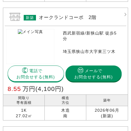
オークランドコーポ 2階
新築
西武新宿線/新狭山駅 徒歩5
分
埼玉県狭山市大字東三ツ木
電話で
メールで
お問合せする
お問合せする(無料)
8.55
万円
(4,100円)
間取り
構造
築年
専有面積
方位
1K
木造
2026年06月
27.02㎡
南
(新築)