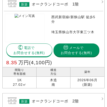
オークランドコーポ 1階
新築
西武新宿線/新狭山駅 徒歩5
分
埼玉県狭山市大字東三ツ木
電話で
メールで
お問合せする
お問合せする(無料)
8.35
万円
(4,100円)
間取り
構造
築年
専有面積
方位
1K
木造
2026年06月
27.02㎡
南
(新築)
オークランドコーポ 2階
新築