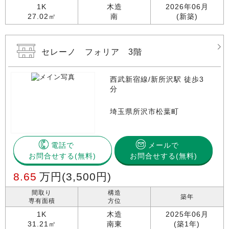
1K
木造
2026年06月
27.02㎡
南
(新築)
セレーノ フォリア 3階
西武新宿線/新所沢駅 徒歩3
分
埼玉県所沢市松葉町
電話で
メールで
お問合せする
お問合せする(無料)
8.65
万円
(3,500円)
間取り
構造
築年
専有面積
方位
1K
木造
2025年06月
31.21㎡
南東
(築1年)