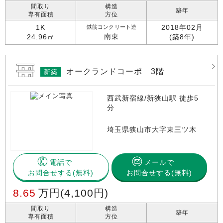
間取り
構造
築年
専有面積
方位
1K
2018年02月
鉄筋コンクリート造
南東
24.96㎡
(築8年)
オークランドコーポ 3階
新築
西武新宿線/新狭山駅 徒歩5
分
埼玉県狭山市大字東三ツ木
電話で
メールで
お問合せする
お問合せする(無料)
8.65
万円
(4,100円)
間取り
構造
築年
専有面積
方位