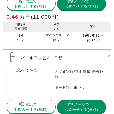
電話で
メールで
お問合せする
お問合せする(無料)
9.46
万円
(11,000円)
間取り
構造
築年
専有面積
方位
1R
1988年11月
鉄筋コンクリート造
南東
44㎡
(築37年)
パールフジビル 2階
西武新宿線/狭山市駅 徒歩15
分
埼玉県狭山市中央
電話で
メールで
お問合せする
お問合せする(無料)