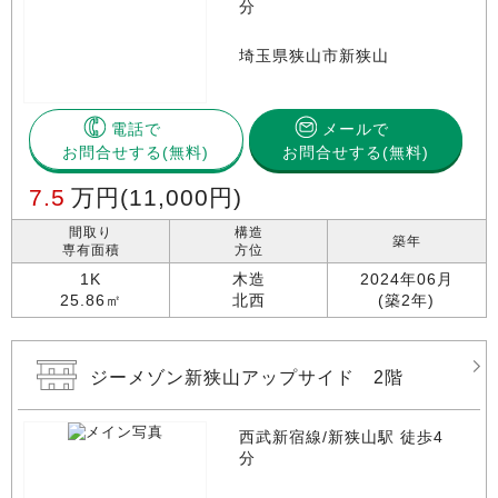
分
埼玉県狭山市新狭山
電話で
メールで
お問合せする
お問合せする(無料)
7.5
万円
(11,000円)
間取り
構造
築年
専有面積
方位
1K
木造
2024年06月
25.86㎡
北西
(築2年)
ジーメゾン新狭山アップサイド 2階
西武新宿線/新狭山駅 徒歩4
分