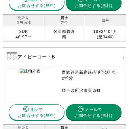
お問合せする
お問合せする(無料)
間取り
構造
築年
専有面積
方位
2DK
軽量鉄骨造
1992年04月
46.97㎡
南
(築34年)
アイビーコートB
西武鉄道新宿線/新所沢駅 徒
歩9分
埼玉県所沢市美原町
電話で
メールで
お問合せする
お問合せする(無料)
間取り
構造