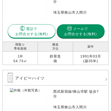
分
埼玉県狭山市入間川
電話で
メールで
お問合せする
お問合せする(無料)
間取り
構造
築年
専有面積
方位
1R
鉄骨造
1991年03月
54.73㎡
南
(築35年)
アイビーハイツ
西武新宿線/狭山市駅 徒歩7
分
埼玉県狭山市入間川