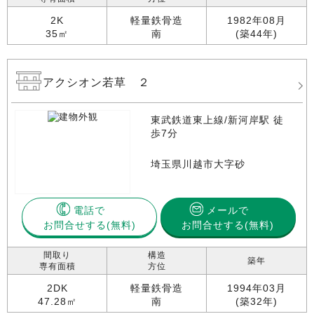
2K
軽量鉄骨造
1982年08月
35㎡
南
(築44年)
アクシオン若草 ２
東武鉄道東上線/新河岸駅 徒
歩7分
埼玉県川越市大字砂
電話で
メールで
お問合せする
お問合せする(無料)
間取り
構造
築年
専有面積
方位
2DK
軽量鉄骨造
1994年03月
47.28㎡
南
(築32年)