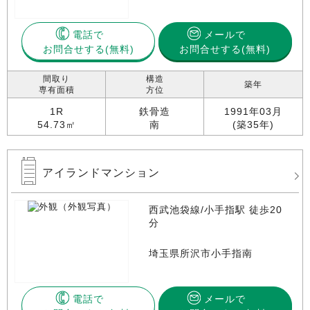
電話で
メールで
お問合せする
お問合せする(無料)
間取り
構造
築年
専有面積
方位
1R
鉄骨造
1991年03月
54.73㎡
南
(築35年)
アイランドマンション
西武池袋線/小手指駅 徒歩20
分
埼玉県所沢市小手指南
電話で
メールで