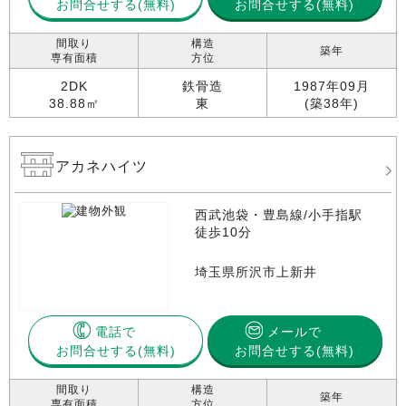
お問合せする
お問合せする(無料)
間取り
構造
築年
専有面積
方位
2DK
鉄骨造
1987年09月
38.88㎡
東
(築38年)
アカネハイツ
西武池袋・豊島線/小手指駅
徒歩10分
埼玉県所沢市上新井
電話で
メールで
お問合せする
お問合せする(無料)
間取り
構造
築年
専有面積
方位