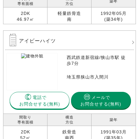
築年
専有面積
方位
2DK
軽量鉄骨造
1992年05月
46.97㎡
南
(築34年)
アイビーハイツ
西武鉄道新宿線/狭山市駅 徒
歩7分
埼玉県狭山市入間川
電話で
メールで
お問合せする
お問合せする(無料)
間取り
構造
築年
専有面積
方位
2DK
鉄骨造
1991年03月
52㎡
南西
(築35年)