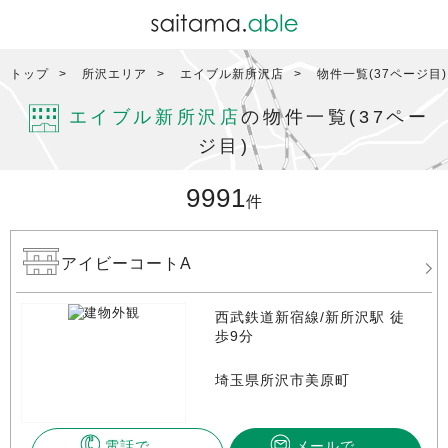
トップ
所沢エリア
エイブル新所沢店
物件一覧(37ページ目)
エイブル新所沢店
の物件一覧(37ペー
ジ目)
9991
件
アイビーコートA
西武鉄道新宿線/新所沢駅 徒
歩9分
埼玉県所沢市美原町
電話で
メールで