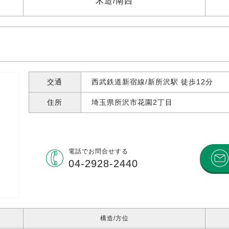
木造
南西
交通
西武鉄道新宿線/新所沢駅 徒歩12分
住所
埼玉県所沢市花園
2丁目
電話で
お問合せする
04-2928-2440
構造
方位