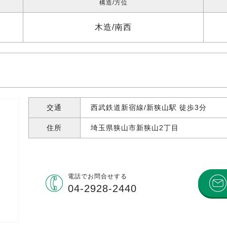
構造
方位
木造
南西
交通
西武鉄道新宿線/新狭山駅 徒歩3分
住所
埼玉県狭山市新狭山
2丁目
電話で
お問合せする
04-2928-2440