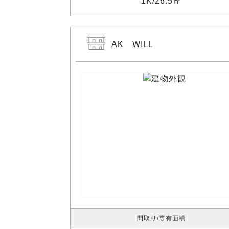
1K
26.5㎡
AK WILL
間取り
専有面積