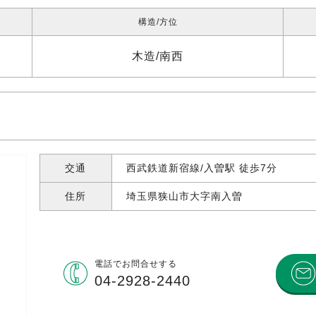
構造
方位
木造
南西
交通
西武鉄道新宿線/入曽駅 徒歩7分
住所
埼玉県狭山市大字南入曽
電話で
お問合せする
04-2928-2440