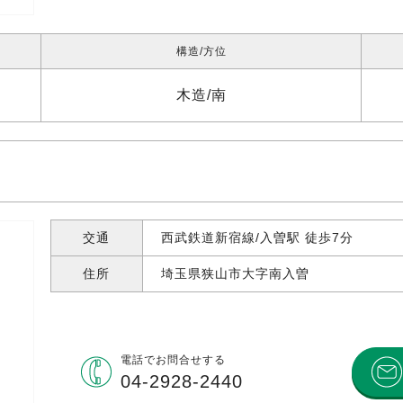
構造
方位
木造
南
交通
西武鉄道新宿線/入曽駅 徒歩7分
住所
埼玉県狭山市大字南入曽
電話で
お問合せする
04-2928-2440