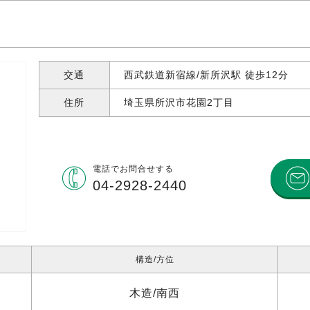
交通
西武鉄道新宿線/新所沢駅 徒歩12分
住所
埼玉県所沢市花園
2丁目
電話で
お問合せする
04-2928-2440
構造
方位
木造
南西