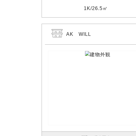
1K
26.5㎡
AK WILL