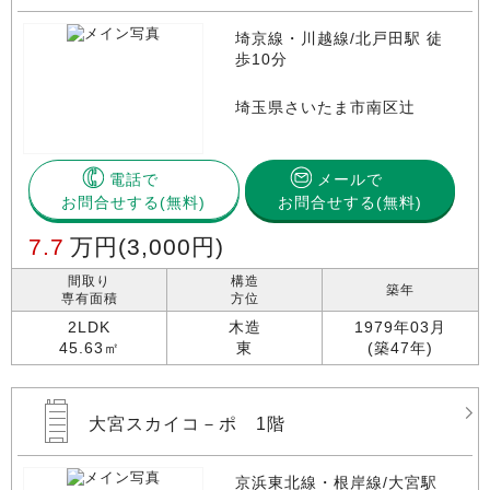
埼京線・川越線/北戸田駅 徒
歩10分
埼玉県さいたま市南区辻
電話で
メールで
お問合せする
お問合せする(無料)
7.7
万円
(3,000円)
間取り
構造
築年
専有面積
方位
2LDK
木造
1979年03月
45.63㎡
東
(築47年)
大宮スカイコ－ポ 1階
京浜東北線・根岸線/大宮駅