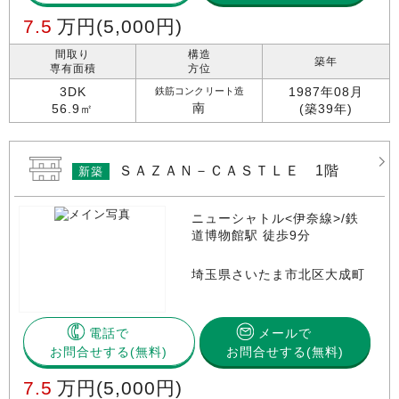
7.5
万円
(5,000円)
間取り
構造
築年
専有面積
方位
3DK
1987年08月
鉄筋コンクリート造
南
56.9㎡
(築39年)
ＳＡＺＡＮ－ＣＡＳＴＬＥ 1階
新築
ニューシャトル<伊奈線>/鉄
道博物館駅 徒歩9分
埼玉県さいたま市北区大成町
電話で
メールで
お問合せする
お問合せする(無料)
7.5
万円
(5,000円)