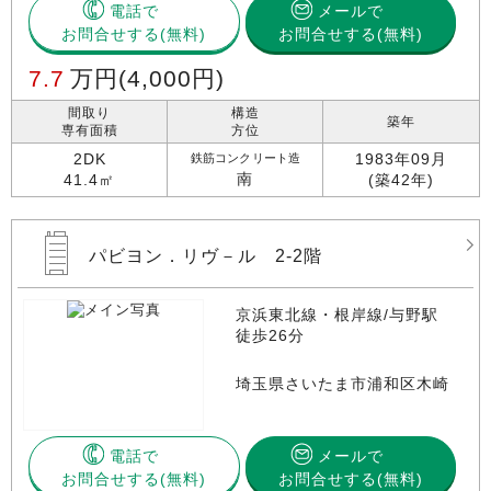
電話で
メールで
お問合せする
お問合せする(無料)
7.7
万円
(4,000円)
間取り
構造
築年
専有面積
方位
2DK
1983年09月
鉄筋コンクリート造
南
41.4㎡
(築42年)
パビヨン．リヴ－ル 2-2階
京浜東北線・根岸線/与野駅
徒歩26分
埼玉県さいたま市浦和区木崎
電話で
メールで
お問合せする
お問合せする(無料)