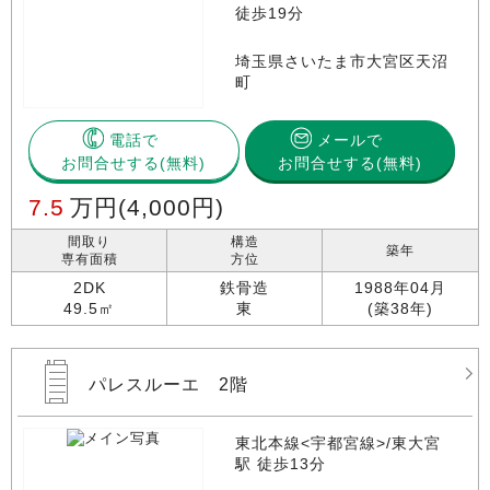
徒歩19分
埼玉県さいたま市大宮区天沼
町
電話で
メールで
お問合せする
お問合せする(無料)
7.5
万円
(4,000円)
間取り
構造
築年
専有面積
方位
2DK
鉄骨造
1988年04月
49.5㎡
東
(築38年)
パレスルーエ 2階
東北本線<宇都宮線>/東大宮
駅 徒歩13分