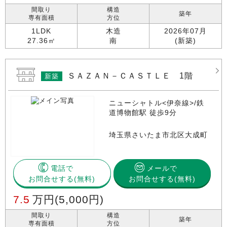
間取り
構造
築年
専有面積
方位
1LDK
木造
2026年07月
27.36㎡
南
(新築)
ＳＡＺＡＮ－ＣＡＳＴＬＥ 1階
新築
ニューシャトル<伊奈線>/鉄
道博物館駅 徒歩9分
埼玉県さいたま市北区大成町
電話で
メールで
お問合せする
お問合せする(無料)
7.5
万円
(5,000円)
間取り
構造
築年
専有面積
方位