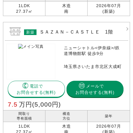
1LDK
木造
2026年07月
27.37㎡
南
(新築)
ＳＡＺＡＮ－ＣＡＳＴＬＥ 1階
新築
ニューシャトル<伊奈線>/鉄
道博物館駅 徒歩9分
埼玉県さいたま市北区大成町
電話で
メールで
お問合せする
お問合せする(無料)
7.5
万円
(5,000円)
間取り
構造
築年
専有面積
方位
1LDK
木造
2026年07月
27.37㎡
南
(新築)