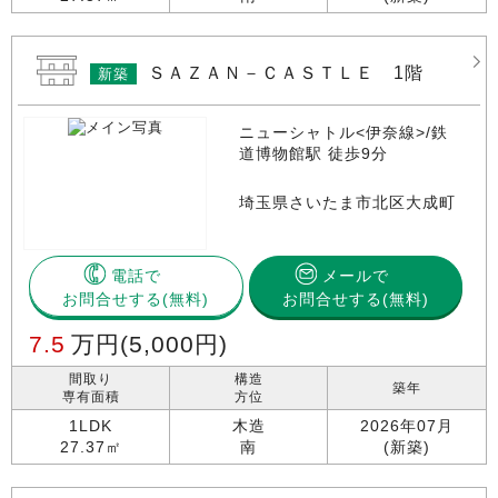
ＳＡＺＡＮ－ＣＡＳＴＬＥ 1階
新築
ニューシャトル<伊奈線>/鉄
道博物館駅 徒歩9分
埼玉県さいたま市北区大成町
電話で
メールで
お問合せする
お問合せする(無料)
7.5
万円
(5,000円)
間取り
構造
築年
専有面積
方位
1LDK
木造
2026年07月
27.37㎡
南
(新築)