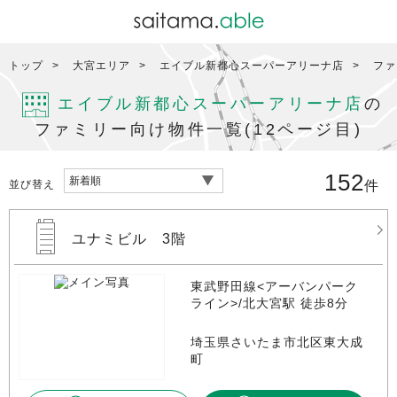
トップ
大宮エリア
エイブル新都心スーパーアリーナ店
ファ
エイブル新都心スーパーアリーナ店
の
ファミリー向け物件一覧(12ページ目)
152
並び替え
件
ユナミビル 3階
東武野田線<アーバンパーク
ライン>/北大宮駅 徒歩8分
埼玉県さいたま市北区東大成
町