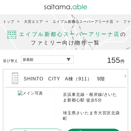
トップ
大宮エリア
エイブル新都心スーパーアリーナ店
ファ
エイブル新都心スーパーアリーナ店
の
ファミリー向け物件一覧
155
並び替え
件
SHINTO CITY A棟（911） 9階
京浜東北線・根岸線/さいた
ま新都心駅 徒歩5分
埼玉県さいたま市大宮区北袋
町