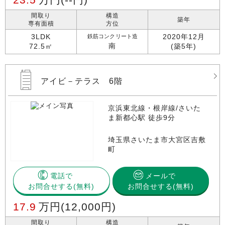
間取り
構造
築年
専有面積
方位
3LDK
2020年12月
鉄筋コンクリート造
南
72.5㎡
(築5年)
アイビ－テラス 6階
京浜東北線・根岸線/さいた
ま新都心駅 徒歩9分
埼玉県さいたま市大宮区吉敷
町
電話で
メールで
お問合せする
お問合せする(無料)
17.9
万円
(12,000円)
間取り
構造