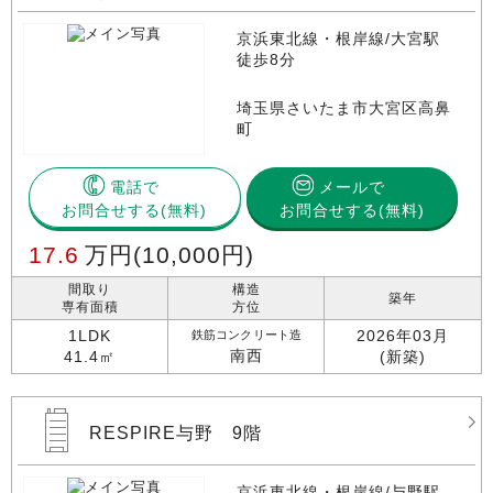
京浜東北線・根岸線/大宮駅
徒歩8分
埼玉県さいたま市大宮区高鼻
町
電話で
メールで
お問合せする
お問合せする(無料)
17.6
万円
(10,000円)
間取り
構造
築年
専有面積
方位
1LDK
2026年03月
鉄筋コンクリート造
南西
41.4㎡
(新築)
RESPIRE与野 9階
京浜東北線・根岸線/与野駅