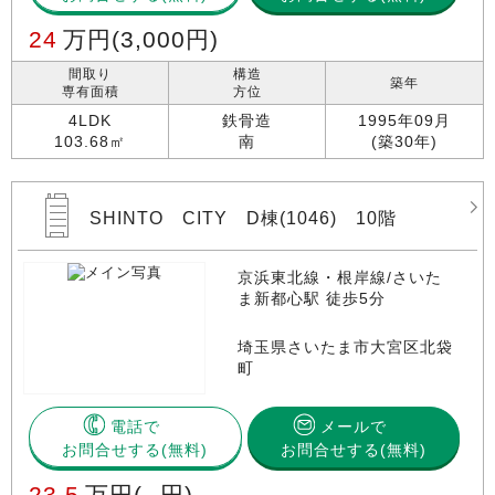
24
万円
(3,000円)
間取り
構造
築年
専有面積
方位
4LDK
鉄骨造
1995年09月
103.68㎡
南
(築30年)
SHINTO CITY D棟(1046) 10階
京浜東北線・根岸線/さいた
ま新都心駅 徒歩5分
埼玉県さいたま市大宮区北袋
町
電話で
メールで
お問合せする
お問合せする(無料)
23.5
万円
(--円)