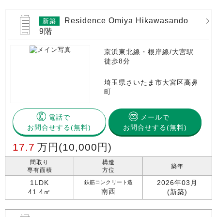
Residence Omiya Hikawasando
新築
9階
京浜東北線・根岸線/大宮駅
徒歩8分
埼玉県さいたま市大宮区高鼻
町
電話で
メールで
お問合せする
お問合せする(無料)
17.7
万円
(10,000円)
間取り
構造
築年
専有面積
方位
1LDK
2026年03月
鉄筋コンクリート造
南西
41.4㎡
(新築)