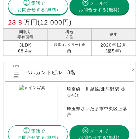
電話で
メールで
お問合せする
お問合せする(無料)
23.8
万円
(12,000円)
間取り
構造
築年
専有面積
方位
3LDK
2020年12月
鉄筋コンクリート造
西
68.4㎡
(築5年)
ベルカントビル 3階
埼京線・川越線/北与野駅 徒
歩4分
埼玉県さいたま市中央区上落
合
電話で
メールで
お問合せする
お問合せする(無料)