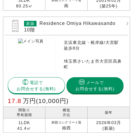
3LDK
2001年02月
鉄筋コンクリート造
南
80.25㎡
(築25年)
Residence Omiya Hikawasando
新築
10階
京浜東北線・根岸線/大宮駅
徒歩8分
埼玉県さいたま市大宮区高鼻
町
電話で
メールで
お問合せする
お問合せする(無料)
17.8
万円
(10,000円)
間取り
構造
築年
専有面積
方位
1LDK
2026年03月
鉄筋コンクリート造
南西
41.4㎡
(新築)