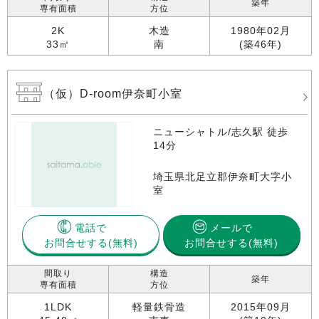
築年
専有面積
方位
2K
木造
1980年02月
33㎡
南
(築46年)
（仮）D-room伊奈町小室
ニューシャトル/志久駅 徒歩
14分
埼玉県北足立郡伊奈町大字小
室
電話で
メールで
お問合せする
お問合せする(無料)
間取り
構造
築年
専有面積
方位
1LDK
軽量鉄骨造
2015年09月