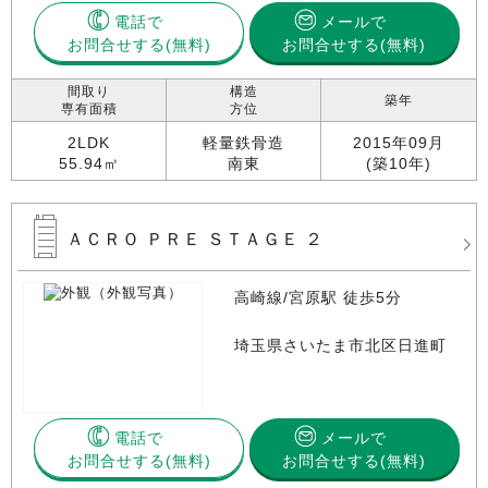
電話で
メールで
お問合せする
お問合せする(無料)
間取り
構造
築年
専有面積
方位
2LDK
軽量鉄骨造
2015年09月
55.94㎡
南東
(築10年)
ＡＣＲＯ ＰＲＥ ＳＴＡＧＥ ２
高崎線/宮原駅 徒歩5分
埼玉県さいたま市北区日進町
電話で
メールで
お問合せする
お問合せする(無料)