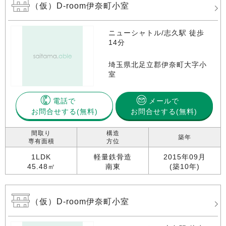
（仮）D-room伊奈町小室
ニューシャトル/志久駅 徒歩
14分
埼玉県北足立郡伊奈町大字小
室
電話で
メールで
お問合せする
お問合せする(無料)
間取り
構造
築年
専有面積
方位
1LDK
軽量鉄骨造
2015年09月
45.48㎡
南東
(築10年)
（仮）D-room伊奈町小室