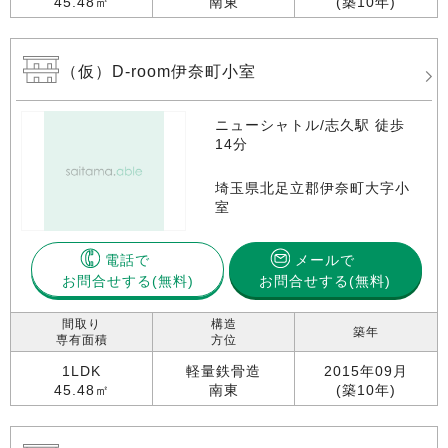
45.48㎡
南東
(築10年)
（仮）D-room伊奈町小室
ニューシャトル/志久駅 徒歩
14分
埼玉県北足立郡伊奈町大字小
室
電話で
メールで
お問合せする
お問合せする(無料)
間取り
構造
築年
専有面積
方位
1LDK
軽量鉄骨造
2015年09月
45.48㎡
南東
(築10年)