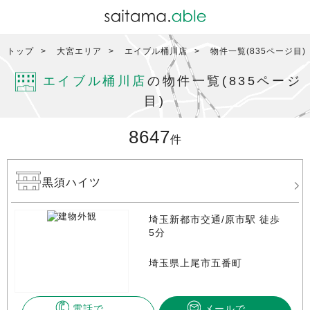
トップ
大宮エリア
エイブル桶川店
物件一覧(835ページ目)
エイブル桶川店
の物件一覧(835ページ
目)
8647
件
黒須ハイツ
埼玉新都市交通/原市駅 徒歩
5分
埼玉県上尾市五番町
電話で
メールで