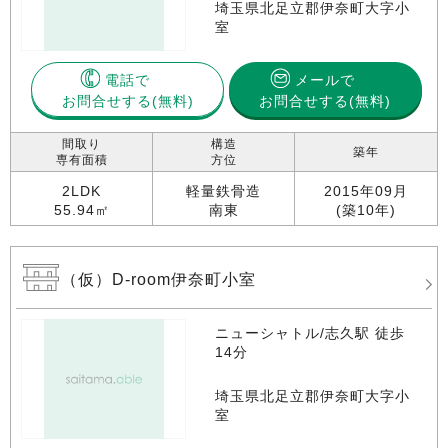
埼玉県北足立郡伊奈町大字小
室
電話で
メールで
お問合せする
お問合せする(無料)
間取り
構造
築年
専有面積
方位
2LDK
軽量鉄骨造
2015年09月
55.94㎡
南東
(築10年)
（仮）D-room伊奈町小室
ニューシャトル/志久駅 徒歩
14分
埼玉県北足立郡伊奈町大字小
室