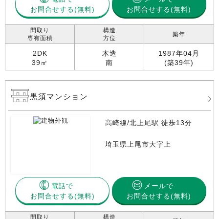
お問合せする
お問合せする(無料)
間取り
構造
築年
専有面積
方位
2DK
木造
1987年04月
39㎡
南
(築39年)
黒須マンション
高崎線/北上尾駅 徒歩13分
埼玉県上尾市大字上
電話で
メールで
お問合せする
お問合せする(無料)
間取り
構造