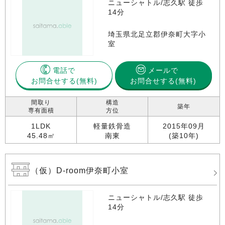
ニューシャトル/志久駅 徒歩
14分
埼玉県北足立郡伊奈町大字小
室
電話で
メールで
お問合せする
お問合せする(無料)
間取り
構造
築年
専有面積
方位
1LDK
軽量鉄骨造
2015年09月
45.48㎡
南東
(築10年)
（仮）D-room伊奈町小室
ニューシャトル/志久駅 徒歩
14分