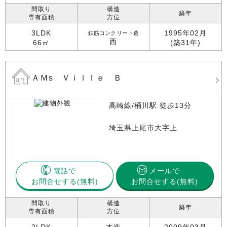
間取り
構造
築年
専有面積
方位
3LDK
1995年02月
鉄筋コンクリート造
西
66㎡
(築31年)
ＡＭs Ｖｉｌｌｅ Ｂ
高崎線/桶川駅 徒歩13分
埼玉県上尾市大字上
電話で
メールで
お問合せする
お問合せする(無料)
間取り
構造
築年
専有面積
方位