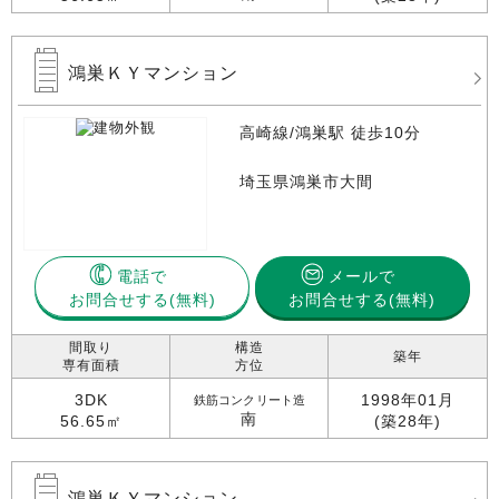
鴻巣ＫＹマンション
高崎線/鴻巣駅 徒歩10分
埼玉県鴻巣市大間
電話で
メールで
お問合せする
お問合せする(無料)
間取り
構造
築年
専有面積
方位
3DK
1998年01月
鉄筋コンクリート造
南
56.65㎡
(築28年)
鴻巣ＫＹマンション