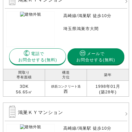
高崎線/鴻巣駅 徒歩10分
埼玉県鴻巣市大間
電話で
メールで
お問合せする
お問合せする(無料)
間取り
構造
築年
専有面積
方位
3DK
1998年01月
鉄筋コンクリート造
西
56.65㎡
(築28年)
鴻巣ＫＹマンション
高崎線/鴻巣駅 徒歩10分