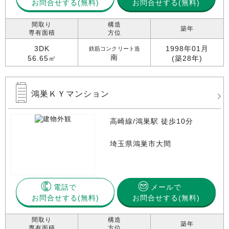
お問合せする
お問合せする(無料)
間取り
構造
築年
専有面積
方位
3DK
1998年01月
鉄筋コンクリート造
南
56.65㎡
(築28年)
鴻巣ＫＹマンション
高崎線/鴻巣駅 徒歩10分
埼玉県鴻巣市大間
電話で
メールで
お問合せする
お問合せする(無料)
間取り
構造
築年
専有面積
方位