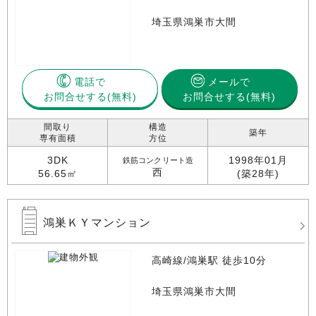
埼玉県鴻巣市大間
電話で
メールで
お問合せする
お問合せする(無料)
間取り
構造
築年
専有面積
方位
3DK
1998年01月
鉄筋コンクリート造
西
56.65㎡
(築28年)
鴻巣ＫＹマンション
高崎線/鴻巣駅 徒歩10分
埼玉県鴻巣市大間