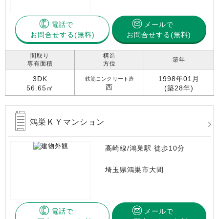
電話で
メールで
お問合せする
お問合せする(無料)
間取り
構造
築年
専有面積
方位
3DK
1998年01月
鉄筋コンクリート造
西
56.65㎡
(築28年)
鴻巣ＫＹマンション
高崎線/鴻巣駅 徒歩10分
埼玉県鴻巣市大間
電話で
メールで