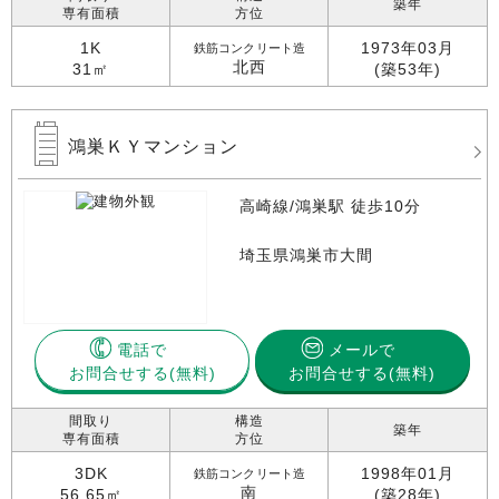
築年
専有面積
方位
1K
1973年03月
鉄筋コンクリート造
北西
31㎡
(築53年)
鴻巣ＫＹマンション
高崎線/鴻巣駅 徒歩10分
埼玉県鴻巣市大間
電話で
メールで
お問合せする
お問合せする(無料)
間取り
構造
築年
専有面積
方位
3DK
1998年01月
鉄筋コンクリート造
南
56.65㎡
(築28年)