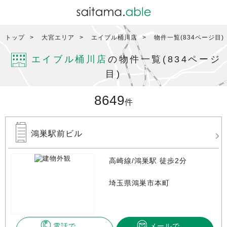
トップ
大宮エリア
エイブル桶川店
物件一覧(834ページ目)
エイブル桶川店
の物件一覧(834ページ
目)
8649
件
鴻巣駅前ビル
高崎線/鴻巣駅 徒歩2分
埼玉県鴻巣市本町
電話で
メールで