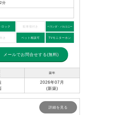
2分
トロック
駐車場付き
ベランダ・ バルコニー
向き
ペット相談可
TVモニターホン
メールで
お問合せする(無料)
造
築年
位
造
2026年07月
西
(新築)
詳細を見る