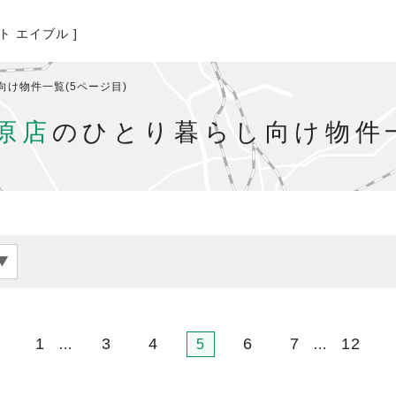
ト エイブル ]
向け物件一覧(5ページ目)
原店
のひとり暮らし向け物件一
1
3
4
6
7
12
…
5
…