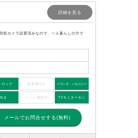
詳細を見る
。防犯カメラ設置済みなので、一人暮らしの方で
トロック
駐車場付き
ベランダ・ バルコニー
向き
ペット相談可
TVモニターホン
メールで
お問合せする(無料)
造