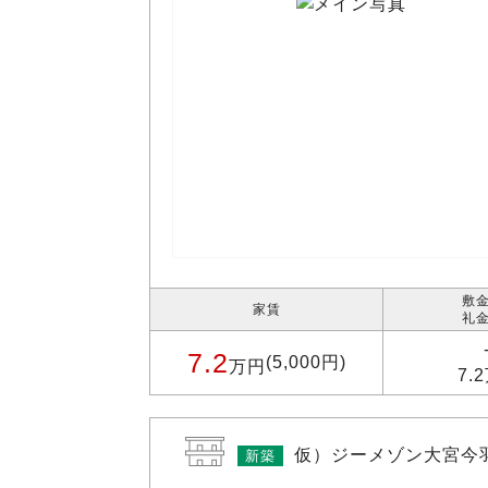
敷金
家賃
礼金
7.2
(5,000円)
万円
7.
仮）ジーメゾン大宮今
新築