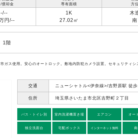
/償却金
専有面積
方
--/
--
1K
木
4万円/
--
27.02㎡
南
 1階
都市ガス使用。安心のオートロック。敷地内防犯カメラ設置。セキュリティシ
交通
ニューシャトル<伊奈線>/吉野原駅 徒歩
住所
埼玉県さいたま市北区吉野町
２丁目
バス・トイレ別
室内洗濯機置き場
エアコン
オー
独立洗面台
宅配ボックス
南
インターネット無料