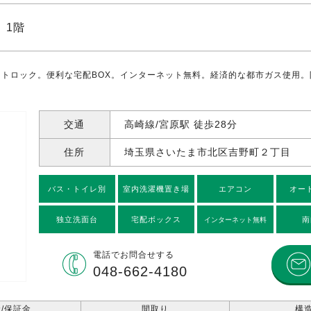
 1階
ートロック。便利な宅配BOX。インターネット無料。経済的な都市ガス使用
交通
高崎線/宮原駅 徒歩28分
住所
埼玉県さいたま市北区吉野町
２丁目
バス・トイレ別
室内洗濯機置き場
エアコン
オー
独立洗面台
宅配ボックス
南
インターネット無料
電話で
お問合せする
048-662-4180
/保証金
間取り
構