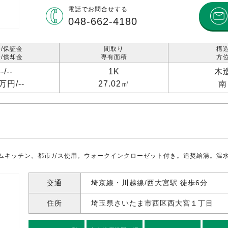
電話で
お問合せする
048-662-4180
/保証金
間取り
構
/償却金
専有面積
方
--/
--
1K
木
4万円/
--
27.02㎡
南
ムキッチン。都市ガス使用。ウォークインクローゼット付き。追焚給湯。温水
交通
埼京線・川越線/西大宮駅 徒歩6分
住所
埼玉県さいたま市西区西大宮
１丁目