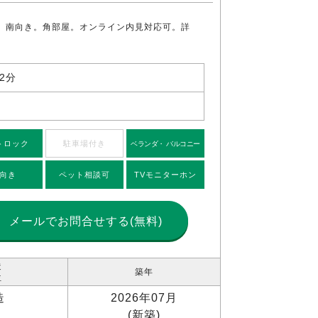
。南向き。角部屋。オンライン内見対応可。詳
2分
トロック
駐車場付き
ベランダ・ バルコニー
向き
ペット相談可
TVモニターホン
メールで
お問合せする(無料)
造
築年
位
造
2026年07月
(新築)