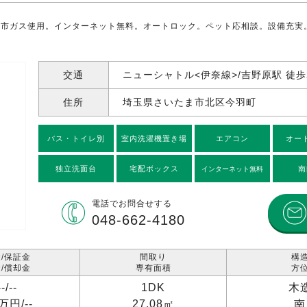
都市ガス使用。インターネット無料。オートロック。ペット応相談。設備充実
交通
ニューシャトル<伊奈線>/吉野原駅 徒歩
住所
埼玉県さいたま市北区今羽町
バス・トイレ別
室内洗濯機置き場
エアコン
オー
独立洗面台
宅配ボックス
南
インターネット無料
電話で
お問合せする
048-662-4180
/保証金
間取り
構
/償却金
専有面積
方
--/
--
1DK
木
1万円/
--
27.08㎡
南