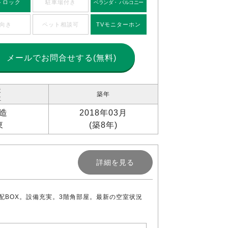
トロック
駐車場付き
ベランダ・ バルコニー
向き
ペット相談可
TVモニターホン
メールで
お問合せする(無料)
造
築年
位
造
2018年03月
東
(築8年)
詳細を見る
BOX。設備充実。3階角部屋。最新の空室状況