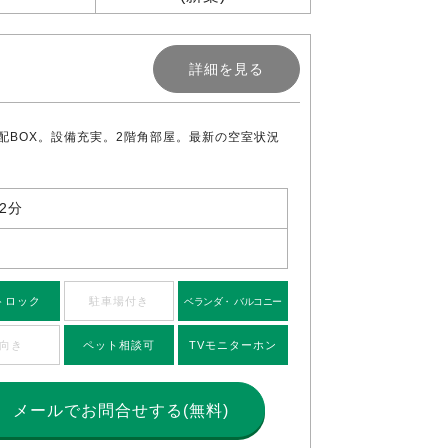
詳細を見る
BOX。設備充実。2階角部屋。最新の空室状況
2分
トロック
駐車場付き
ベランダ・ バルコニー
向き
ペット相談可
TVモニターホン
メールで
お問合せする(無料)