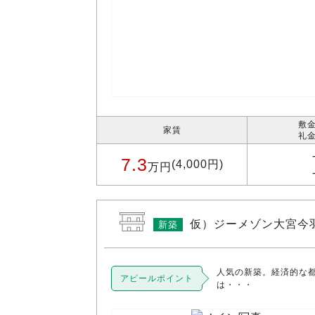
敷金
家賃
礼金
7.3
(4,000円)
万円
仮）ジーメゾン大宮今
新築
人気の新築。経済的な
アピールポイント
は・・・