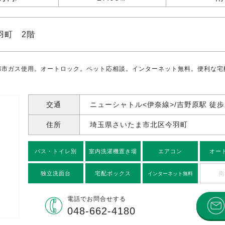
羽町 2階
都市ガス使用。オートロック。ペット応相談。インターネット無料。便利な宅配
交通
ニューシャトル<伊奈線>/吉野原駅 徒歩
住所
埼玉県さいたま市北区今羽町
バス・トイレ別
室内洗濯機置き場
エアコン
オー
独立洗面台
宅配ボックス
南
インターネット無料
電話で
お問合せする
048-662-4180