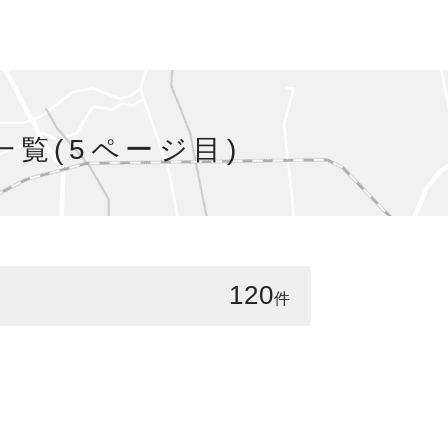
覧(5ページ目)
120
件