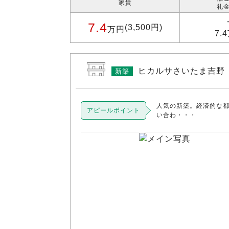
家賃
礼金
7.4
(3,500円)
万円
7.
ヒカルサさいたま吉野
新築
人気の新築。経済的な
アピールポイント
い合わ・・・