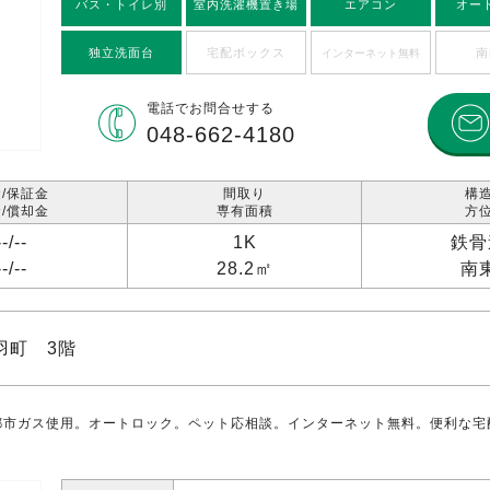
バス・トイレ別
室内洗濯機置き場
エアコン
オー
独立洗面台
宅配ボックス
南
インターネット無料
電話で
お問合せする
048-662-4180
/保証金
間取り
構
/償却金
専有面積
方
--/
--
1K
鉄骨
--/
--
28.2㎡
南
羽町 3階
都市ガス使用。オートロック。ペット応相談。インターネット無料。便利な宅配