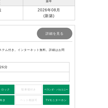
築年
位
造
2026年08月
(新築)
詳細を見る
ステム付き。インターネット無料。詳細はお問
26分
トロック
駐車場付き
ベランダ・ バルコニー
向き
ペット相談可
TVモニターホン