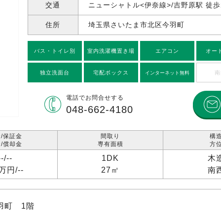
交通
ニューシャトル<伊奈線>/吉野原駅 徒歩
住所
埼玉県さいたま市北区今羽町
バス・トイレ別
室内洗濯機置き場
エアコン
オー
独立洗面台
宅配ボックス
南
インターネット無料
電話で
お問合せする
048-662-4180
/保証金
間取り
構
/償却金
専有面積
方
--/
--
1DK
木
2万円/
--
27㎡
南
羽町 1階