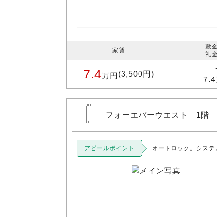
敷金
家賃
礼金
7.4
(3,500円)
万円
7.
フォーエバーウエスト 1階
アピールポイント
オートロック。システ