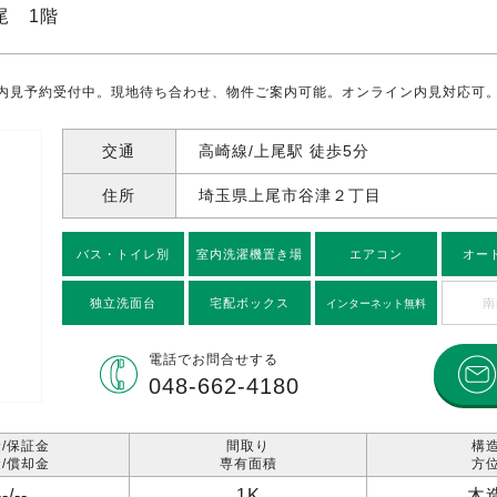
尾 1階
内見予約受付中。現地待ち合わせ、物件ご案内可能。オンライン内見対応可
交通
高崎線/上尾駅 徒歩5分
住所
埼玉県上尾市谷津
２丁目
バス・トイレ別
室内洗濯機置き場
エアコン
オー
独立洗面台
宅配ボックス
南
インターネット無料
電話で
お問合せする
048-662-4180
/保証金
間取り
構
/償却金
専有面積
方
--/
--
1K
木