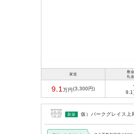
敷金
家賃
礼金
9.1
(3,300円)
万円
9.
仮）パークグレイス上
新築