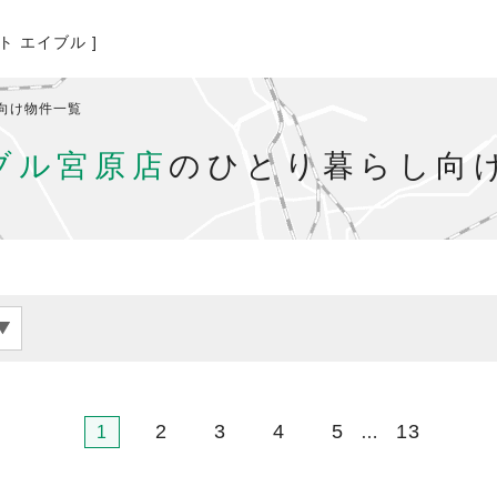
ト エイブル ]
向け物件一覧
ブル宮原店
のひとり暮らし向
2
3
4
5
13
1
…