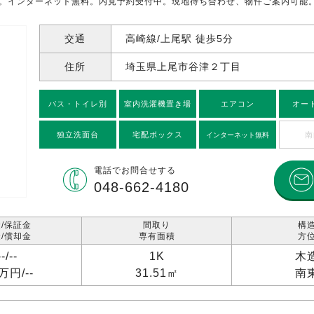
%。インターネット無料。内見予約受付中。現地待ち合わせ、物件ご案内可能
交通
高崎線/上尾駅 徒歩5分
住所
埼玉県上尾市谷津
２丁目
バス・トイレ別
室内洗濯機置き場
エアコン
オー
独立洗面台
宅配ボックス
南
インターネット無料
電話で
お問合せする
048-662-4180
/保証金
間取り
構
/償却金
専有面積
方
--/
--
1K
木
1万円/
--
31.51㎡
南