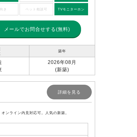
向き
ペット相談可
TVモニターホン
メールで
お問合せする(無料)
造
築年
位
造
2026年08月
東
(新築)
詳細を見る
。オンライン内見対応可。人気の新築。