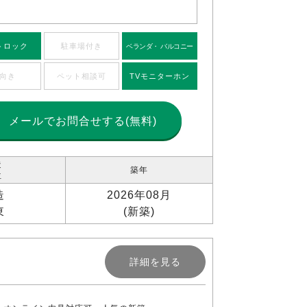
トロック
駐車場付き
ベランダ・ バルコニー
向き
ペット相談可
TVモニターホン
メールで
お問合せする(無料)
造
築年
位
造
2026年08月
東
(新築)
詳細を見る