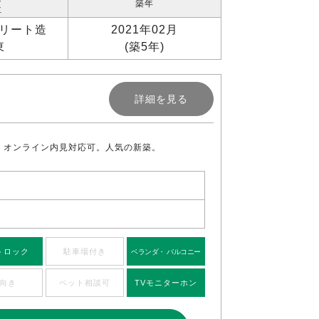
築年
位
リート造
2021年02月
東
(築5年)
詳細を見る
。オンライン内見対応可。人気の新築。
トロック
駐車場付き
ベランダ・ バルコニー
向き
ペット相談可
TVモニターホン