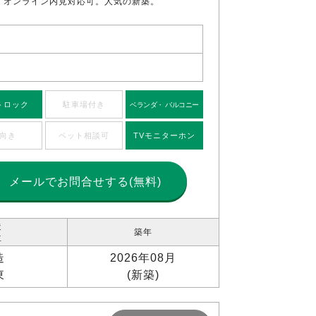
。オンライン内見対応可。人気の新築。
トロック
駐車場付き
ベランダ・ バルコニー
向き
ペット相談可
TVモニターホン
メールで
お問合せする(無料)
造
築年
位
造
2026年08月
東
(新築)