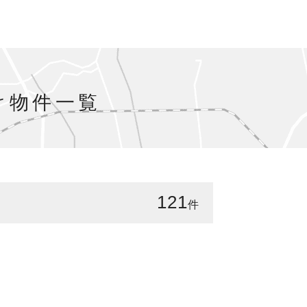
け物件一覧
121
件