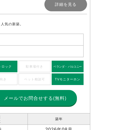
詳細を見る
。人気の新築。
トロック
駐車場付き
ベランダ・ バルコニー
向き
ペット相談可
TVモニターホン
メールで
お問合せする(無料)
造
築年
位
造
2026年08月