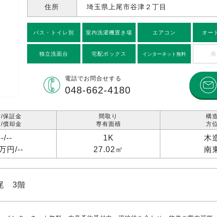
住所
埼玉県上尾市谷津
２丁目
バス・トイレ別
室内洗濯機置き場
エアコン
オー
独立洗面台
宅配ボックス
南
インターネット無料
電話で
お問合せする
048-662-4180
/保証金
間取り
構
/償却金
専有面積
方
--/
--
1K
木
1万円/
--
27.02㎡
南
尾 3階