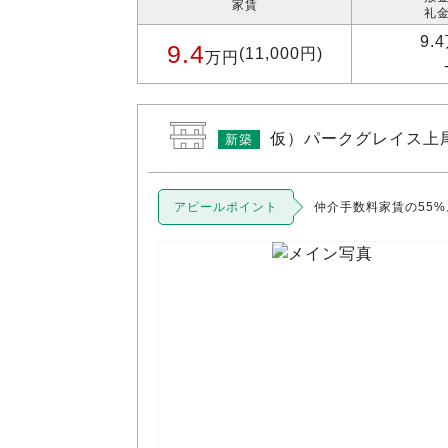
家賃
礼金
9.
9.4
(11,000円)
万円
仮）パークグレイス上
新築
アピールポイント
仲介手数料家賃の55