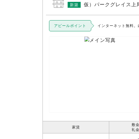
仮）パークグレイス上
新築
アピールポイント
インターネット無料。
敷金
家賃
礼金