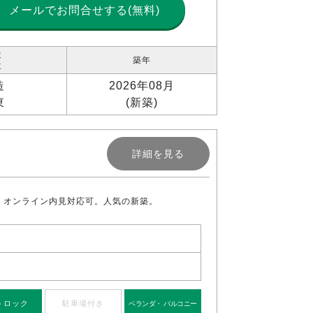
メールで
お問合せする(無料)
造
築年
位
造
2026年08月
東
(新築)
詳細を見る
。オンライン内見対応可。人気の新築。
トロック
駐車場付き
ベランダ・ バルコニー