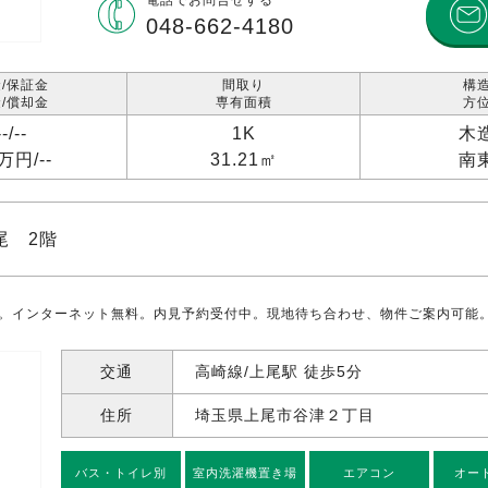
電話で
お問合せする
048-662-4180
/保証金
間取り
構
/償却金
専有面積
方
--/
--
1K
木
3万円/
--
31.21㎡
南
尾 2階
%。インターネット無料。内見予約受付中。現地待ち合わせ、物件ご案内可能
交通
高崎線/上尾駅 徒歩5分
住所
埼玉県上尾市谷津
２丁目
バス・トイレ別
室内洗濯機置き場
エアコン
オー