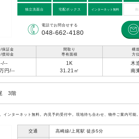
独立洗面台
宅配ボックス
南
インターネット無料
電話で
お問合せする
048-662-4180
/保証金
間取り
構
/償却金
専有面積
方
--/
--
1K
木
2万円/
--
31.21㎡
南
尾 3階
%。インターネット無料。内見予約受付中。現地待ち合わせ、物件ご案内可能
交通
高崎線/上尾駅 徒歩5分