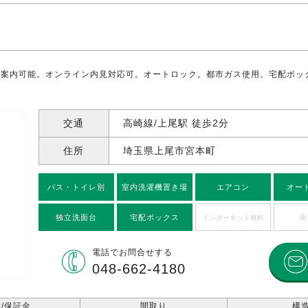
ご案内可能。オンライン内見対応可。オートロック。都市ガス使用。宅配ボッ
交通
高崎線/上尾駅 徒歩2分
住所
埼玉県上尾市宮本町
バス・トイレ別
室内洗濯機置き場
エアコン
オー
独立洗面台
宅配ボックス
南
インターネット無料
電話で
お問合せする
048-662-4180
/保証金
間取り
構