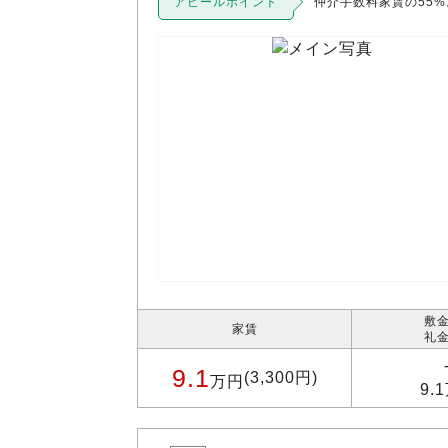
アピールポイント
仲介手数料家賃の55
敷金
家賃
礼金
9.1
(3,300円)
万円
9.