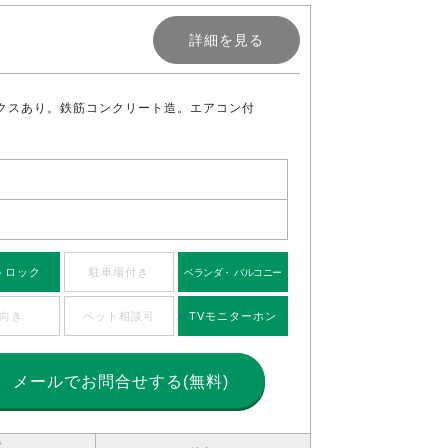
詳細を見る
クスあり。鉄筋コンクリート造。エアコン付
トロック
駐車場付き
ベランダ・ バルコニー
向き
ペット相談可
TVモニターホン
メールで
お問合せする(無料)
造