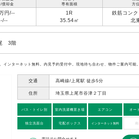
/償却金
専有面積
方
4万円/
--
1R
鉄筋コンク
--/
--
35.54㎡
北
尾 3階
%。インターネット無料。内見予約受付中。現地待ち合わせ、物件ご案内可能
交通
高崎線/上尾駅 徒歩5分
住所
埼玉県上尾市谷津
２丁目
バス・トイレ別
室内洗濯機置き場
エアコン
オー
独立洗面台
宅配ボックス
南
インターネット無料