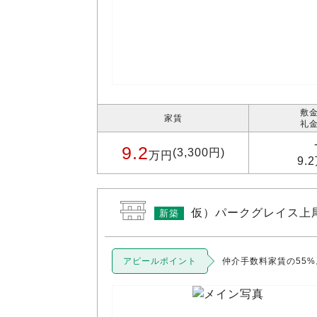
敷金
家賃
礼金
9.2
(3,300円)
万円
9.
仮）パークグレイス上
新築
アピールポイント
仲介手数料家賃の55