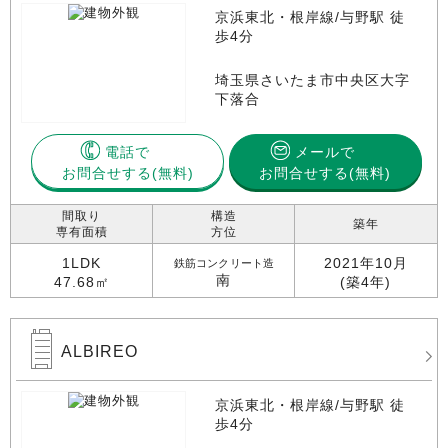
京浜東北・根岸線/与野駅 徒
歩4分
埼玉県さいたま市中央区大字
下落合
電話で
メールで
お問合せする
お問合せする(無料)
間取り
構造
築年
専有面積
方位
1LDK
2021年10月
鉄筋コンクリート造
南
47.68㎡
(築4年)
ALBIREO
京浜東北・根岸線/与野駅 徒
歩4分