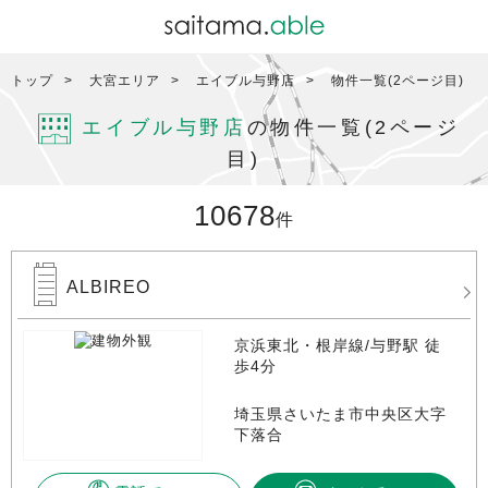
トップ
大宮エリア
エイブル与野店
物件一覧(2ページ目)
エイブル与野店
の物件一覧(2ページ
目)
10678
件
ALBIREO
京浜東北・根岸線/与野駅 徒
歩4分
埼玉県さいたま市中央区大字
下落合