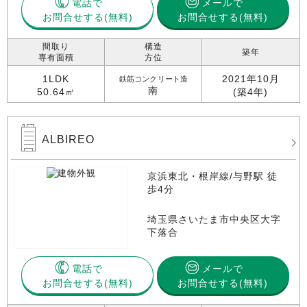
電話で
メールで
お問合せする
お問合せする(無料)
間取り
構造
築年
専有面積
方位
1LDK
2021年10月
鉄筋コンクリート造
南
50.64㎡
(築4年)
ALBIREO
京浜東北・根岸線/与野駅 徒
歩4分
埼玉県さいたま市中央区大字
下落合
電話で
メールで
お問合せする
お問合せする(無料)