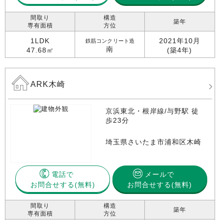
間取り
構造
築年
専有面積
方位
1LDK
2021年10月
鉄筋コンクリート造
南
47.68㎡
(築4年)
ARK木崎
京浜東北・根岸線/与野駅 徒
歩23分
埼玉県さいたま市浦和区木崎
電話で
メールで
お問合せする
お問合せする(無料)
間取り
構造
築年
専有面積
方位