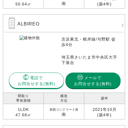
南
50.64㎡
(築4年)
ALBIREO
京浜東北・根岸線/与野駅 徒
歩4分
埼玉県さいたま市中央区大字
下落合
電話で
メールで
お問合せする
お問合せする(無料)
間取り
構造
築年
専有面積
方位
1LDK
2021年10月
鉄筋コンクリート造
南
47.68㎡
(築4年)