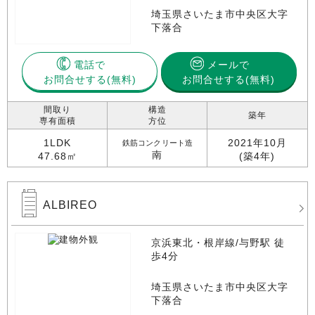
埼玉県さいたま市中央区大字
下落合
電話で
メールで
お問合せする
お問合せする(無料)
間取り
構造
築年
専有面積
方位
1LDK
2021年10月
鉄筋コンクリート造
南
47.68㎡
(築4年)
ALBIREO
京浜東北・根岸線/与野駅 徒
歩4分
埼玉県さいたま市中央区大字
下落合