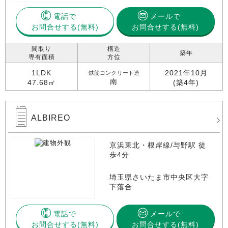
電話で
メールで
お問合せする
お問合せする(無料)
間取り
構造
築年
専有面積
方位
1LDK
2021年10月
鉄筋コンクリート造
南
47.68㎡
(築4年)
ALBIREO
京浜東北・根岸線/与野駅 徒
歩4分
埼玉県さいたま市中央区大字
下落合
電話で
メールで
お問合せする
お問合せする(無料)