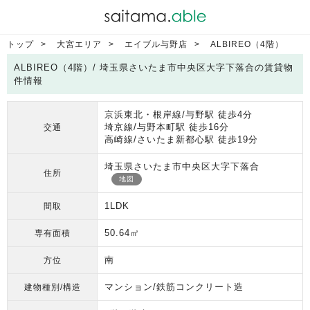
トップ
大宮エリア
エイブル与野店
ALBIREO（4階）
ALBIREO（4階）/ 埼玉県さいたま市中央区大字下落合の賃貸物
件情報
京浜東北・根岸線/与野駅 徒歩4分
埼京線/与野本町駅 徒歩16分
交通
高崎線/さいたま新都心駅 徒歩19分
埼玉県さいたま市中央区大字下落合
住所
地図
1LDK
間取
50.64㎡
専有面積
南
方位
マンション/鉄筋コンクリート造
建物種別/構造