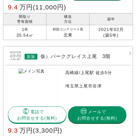
9.4
万円
(11,000円)
間取り
構造
築年
専有面積
方位
1R
2021年02月
鉄筋コンクリート造
北東
35.54㎡
(築5年)
仮）パークグレイス上尾 3階
新築
高崎線/上尾駅 徒歩5分
埼玉県上尾市谷津
電話で
メールで
お問合せする
お問合せする(無料)
9.3
万円
(3,300円)