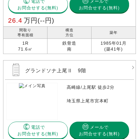
電話で
メールで
お問合せする
お問合せする(無料)
26.4
万円
(--円)
間取り
構造
築年
専有面積
方位
1R
鉄骨造
1985年01月
71.6㎡
南
(築41年)
グランドソナ上尾Ⅱ 9階
高崎線/上尾駅 徒歩2分
埼玉県上尾市宮本町
電話で
メールで
お問合せする
お問合せする(無料)