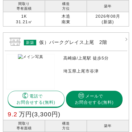
間取り
構造
築年
専有面積
方位
1K
木造
2026年08月
31.21㎡
南東
(新築)
仮）パークグレイス上尾 2階
新築
高崎線/上尾駅 徒歩5分
埼玉県上尾市谷津
電話で
メールで
お問合せする
お問合せする(無料)
9.2
万円
(3,300円)
間取り
構造
築年
専有面積
方位