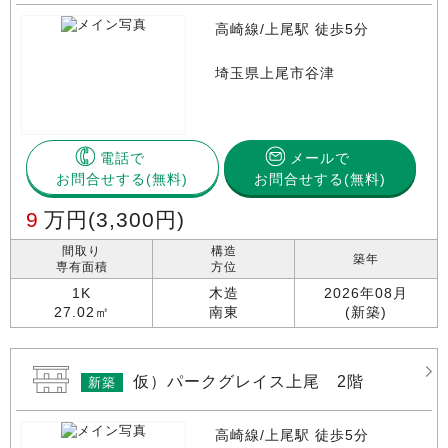
高崎線/上尾駅 徒歩5分
埼玉県上尾市谷津
電話で
メールで
お問合せする
お問合せする(無料)
9
万円
(3,300円)
間取り
構造
築年
専有面積
方位
1K
木造
2026年08月
27.02㎡
南東
(新築)
仮）パークグレイス上尾 2階
新築
高崎線/上尾駅 徒歩5分