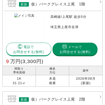
仮）パークグレイス上尾 1階
新築
高崎線/上尾駅 徒歩5分
埼玉県上尾市谷津
電話で
メールで
お問合せする
お問合せする(無料)
9
万円
(3,300円)
間取り
構造
築年
専有面積
方位
1K
木造
2026年08月
31.21㎡
南東
(新築)
仮）パークグレイス上尾 2階
新築