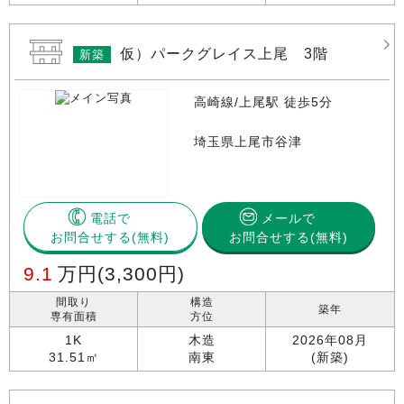
仮）パークグレイス上尾 3階
新築
高崎線/上尾駅 徒歩5分
埼玉県上尾市谷津
電話で
メールで
お問合せする
お問合せする(無料)
9.1
万円
(3,300円)
間取り
構造
築年
専有面積
方位
1K
木造
2026年08月
31.51㎡
南東
(新築)