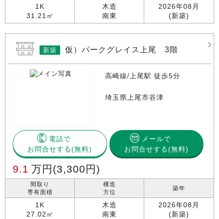
1K
木造
2026年08月
31.21㎡
南東
(新築)
仮）パークグレイス上尾 3階
新築
高崎線/上尾駅 徒歩5分
埼玉県上尾市谷津
電話で
メールで
お問合せする
お問合せする(無料)
9.1
万円
(3,300円)
間取り
構造
築年
専有面積
方位
1K
木造
2026年08月
27.02㎡
南東
(新築)