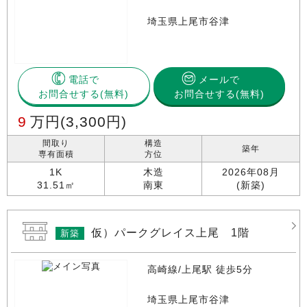
埼玉県上尾市谷津
電話で
メールで
お問合せする
お問合せする(無料)
9
万円
(3,300円)
間取り
構造
築年
専有面積
方位
1K
木造
2026年08月
31.51㎡
南東
(新築)
仮）パークグレイス上尾 1階
新築
高崎線/上尾駅 徒歩5分
埼玉県上尾市谷津