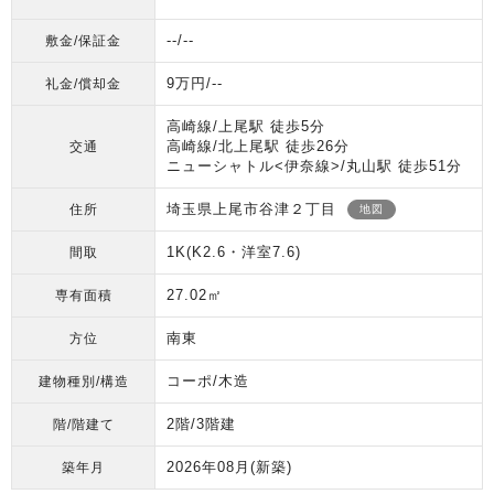
--/--
敷金/保証金
9万円/--
礼金/償却金
高崎線/上尾駅 徒歩5分
高崎線/北上尾駅 徒歩26分
交通
ニューシャトル<伊奈線>/丸山駅 徒歩51分
埼玉県上尾市谷津２丁目
住所
地図
1K(K2.6・洋室7.6)
間取
27.02㎡
専有面積
南東
方位
コーポ/木造
建物種別/構造
2階/3階建
階/階建て
2026年08月
(新築)
築年月