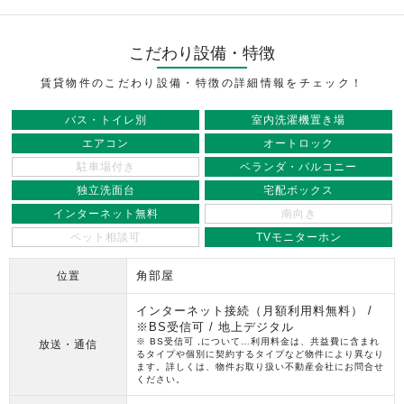
こだわり設備・特徴
賃貸物件のこだわり設備・特徴の詳細情報をチェック！
バス・トイレ別
室内洗濯機置き場
エアコン
オートロック
駐車場付き
ベランダ・バルコニー
独立洗面台
宅配ボックス
インターネット無料
南向き
ペット相談可
TVモニターホン
角部屋
位置
インターネット接続（月額利用料無料） /
※BS受信可 / 地上デジタル
※ BS受信可 ,について…利用料金は、共益費に含まれ
放送・通信
るタイプや個別に契約するタイプなど物件により異なり
ます。詳しくは、物件お取り扱い不動産会社にお問合せ
ください。