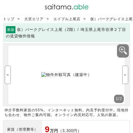
トップ
大宮エリア
エイブル上尾店
仮）パークグレイス上尾
仮）パークグレイス上尾（2階）/ 埼玉県上尾市谷津２丁目
新築
の賃貸物件情報
＜
＞
1
/2
仲介手数料家賃の55%。インターネット無料。内見予約受付中。現地待
ち合わせ、物件ご案内可能。オンライン内見対応可。人気の新築。
9
家賃（管理費等）
万円
（3,300円）