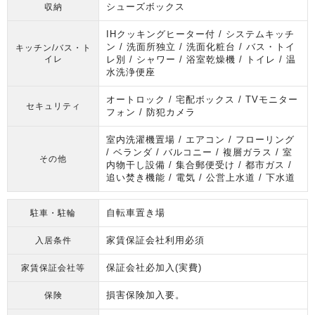
シューズボックス
収納
IHクッキングヒーター付 / システムキッチ
ン / 洗面所独立 / 洗面化粧台 / バス・トイ
キッチン/バス・ト
イレ
レ別 / シャワー / 浴室乾燥機 / トイレ / 温
水洗浄便座
オートロック / 宅配ボックス / TVモニター
セキュリティ
フォン / 防犯カメラ
室内洗濯機置場 / エアコン / フローリング
/ ベランダ / バルコニー / 複層ガラス / 室
その他
内物干し設備 / 集合郵便受け / 都市ガス /
追い焚き機能 / 電気 / 公営上水道 / 下水道
自転車置き場
駐車・駐輪
家賃保証会社利用必須
入居条件
保証会社必加入(実費)
家賃保証会社等
損害保険加入要。
保険