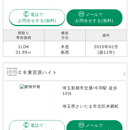
電話で
メールで
お問合せする
お問合せする(無料)
間取り
構造
築年
専有面積
方位
1LDK
木造
2015年02月
31.89㎡
南西
(築11年)
ＣＢ東宮原ハイト
埼玉新都市交通/今羽駅 徒歩
10分
埼玉県さいたま市北区本郷町
電話で
メールで