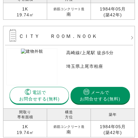
1K
1984年05月
鉄筋コンクリート造
南
19.74㎡
(築42年)
ＣＩＴＹ Ｒ００Ｍ．Ｎ００Ｋ
高崎線/上尾駅 徒歩5分
埼玉県上尾市柏座
電話で
メールで
お問合せする
お問合せする(無料)
間取り
構造
築年
専有面積
方位
1K
1984年05月
鉄筋コンクリート造
南
19.74㎡
(築42年)