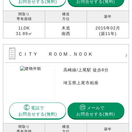
お問合せする
お問合せする(無料)
間取り
構造
築年
専有面積
方位
1LDK
木造
2015年02月
31.89㎡
南西
(築11年)
ＣＩＴＹ Ｒ００Ｍ．Ｎ００Ｋ
高崎線/上尾駅 徒歩8分
埼玉県上尾市柏座
電話で
メールで
お問合せする
お問合せする(無料)
間取り
構造
築年
専有面積
方位