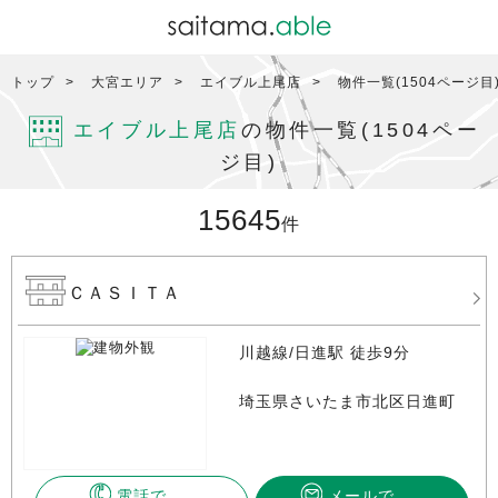
トップ
大宮エリア
エイブル上尾店
物件一覧(1504ページ目
エイブル上尾店
の物件一覧(1504ペー
ジ目)
15645
件
ＣＡＳＩＴＡ
川越線/日進駅 徒歩9分
埼玉県さいたま市北区日進町
電話で
メールで