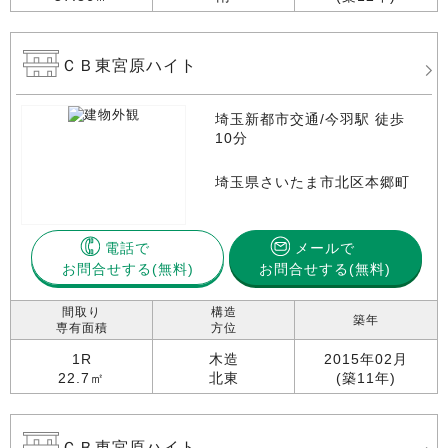
ＣＢ東宮原ハイト
埼玉新都市交通/今羽駅 徒歩
10分
埼玉県さいたま市北区本郷町
電話で
メールで
お問合せする
お問合せする(無料)
間取り
構造
築年
専有面積
方位
1R
木造
2015年02月
22.7㎡
北東
(築11年)
ＣＢ東宮原ハイト