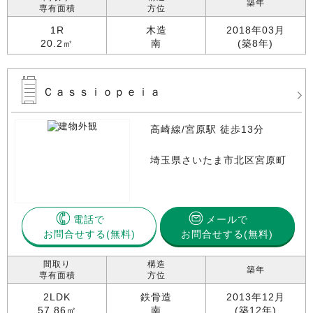
築年
専有面積
方位
1R
木造
2018年03月
20.2㎡
南
(築8年)
Ｃａｓｓｉｏｐｅｉａ
高崎線/宮原駅 徒歩13分
埼玉県さいたま市北区宮原町
電話で
メールで
お問合せする
お問合せする(無料)
間取り
構造
築年
専有面積
方位
2LDK
鉄骨造
2013年12月
57.86㎡
南
(築12年)