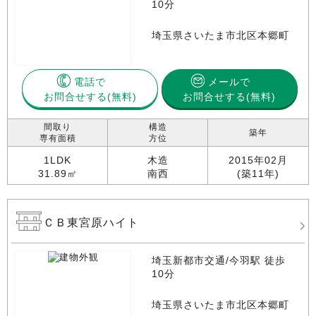
10分
埼玉県さいたま市北区本郷町
電話で
メールで
お問合せする
お問合せする(無料)
間取り
構造
築年
専有面積
方位
1LDK
木造
2015年02月
31.89㎡
南西
(築11年)
ＣＢ東宮原ハイト
埼玉新都市交通/今羽駅 徒歩
10分
埼玉県さいたま市北区本郷町