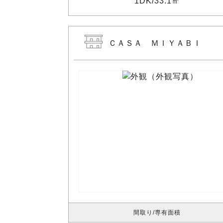
1DK
33.1㎡
ＣＡＳＡ ＭＩＹＡＢＩ
間取り
専有面積