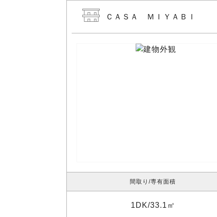
ＣＡＳＡ ＭＩＹＡＢＩ
間取り
専有面積
1DK
33.1㎡