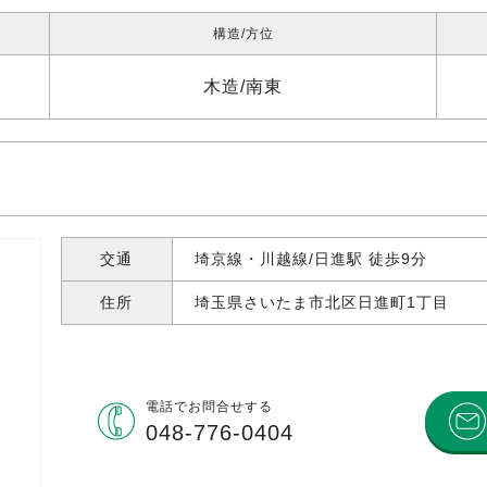
構造
方位
木造
南東
交通
埼京線・川越線/日進駅 徒歩9分
住所
埼玉県さいたま市北区日進町
1丁目
電話で
お問合せする
048-776-0404