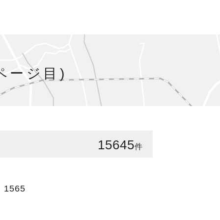
ページ目)
15645
件
1565