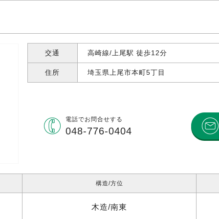
交通
高崎線/上尾駅 徒歩12分
住所
埼玉県上尾市本町
5丁目
電話で
お問合せする
048-776-0404
構造
方位
木造
南東