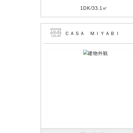
1DK
33.1㎡
ＣＡＳＡ ＭＩＹＡＢＩ