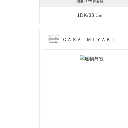
間取り
専有面積
1DK
33.1㎡
ＣＡＳＡ ＭＩＹＡＢＩ