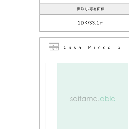
間取り
専有面積
1DK
33.1㎡
Ｃａｓａ Ｐｉｃｃｏｌｏ