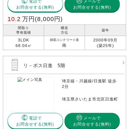
電話で
メールで
お問合せする
お問合せする(無料)
10.2
万円
(8,000円)
間取り
構造
築年
専有面積
方位
3LDK
2000年09月
鉄筋コンクリート造
南
68.04㎡
(築25年)
リ－ポス日進 5階
埼京線・川越線/日進駅 徒歩
2分
埼玉県さいたま市北区日進町
電話で
メールで
お問合せする
お問合せする(無料)