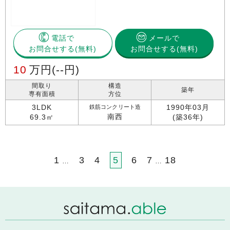
電話で
メールで
お問合せする
お問合せする(無料)
10
万円
(--円)
間取り
構造
築年
専有面積
方位
3LDK
1990年03月
鉄筋コンクリート造
南西
69.3㎡
(築36年)
1
3
4
5
6
7
18
…
…