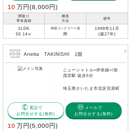
10
万円
(8,000円)
間取り
構造
築年
専有面積
方位
2LDK
1998年11月
鉄筋コンクリート造
南
55.14㎡
(築27年)
Arietta TAKINISHI 1階
ニューシャトル<伊奈線>/加
茂宮駅 徒歩5分
埼玉県さいたま市北区宮原町
電話で
メールで
お問合せする
お問合せする(無料)
10
万円
(5,000円)