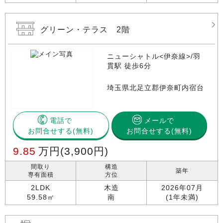
グリーン・テラス 2階
ニューシャトル<伊奈線>/羽
貫駅 徒歩6分
埼玉県北足立郡伊奈町内宿台
電話で
メールで
お問合せする
お問合せする(無料)
9.85
万円
(3,900円)
間取り
構造
築年
専有面積
方位
2LDK
木造
2026年07月
59.58㎡
南
(1年未満)