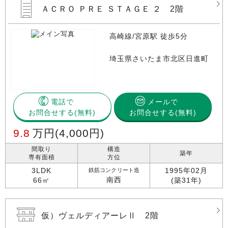
ＡＣＲＯ ＰＲＥ ＳＴＡＧＥ ２ 2階
高崎線/宮原駅 徒歩5分
埼玉県さいたま市北区日進町
電話で
メールで
お問合せする
お問合せする(無料)
9.8
万円
(4,000円)
間取り
構造
築年
専有面積
方位
3LDK
1995年02月
鉄筋コンクリート造
南西
66㎡
(築31年)
仮）ヴェルディアーレⅡ 2階