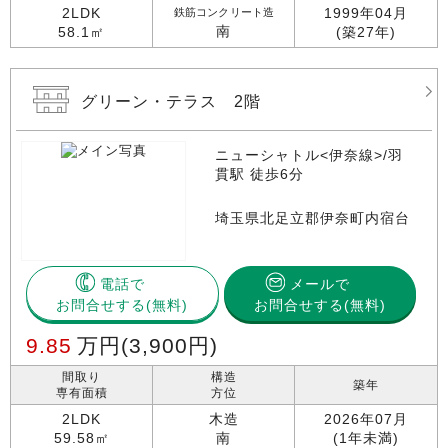
2LDK
1999年04月
鉄筋コンクリート造
南
58.1㎡
(築27年)
グリーン・テラス 2階
ニューシャトル<伊奈線>/羽
貫駅 徒歩6分
埼玉県北足立郡伊奈町内宿台
電話で
メールで
お問合せする
お問合せする(無料)
9.85
万円
(3,900円)
間取り
構造
築年
専有面積
方位
2LDK
木造
2026年07月
59.58㎡
南
(1年未満)