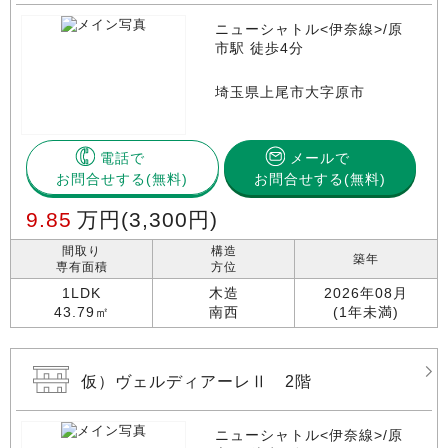
ニューシャトル<伊奈線>/原
市駅 徒歩4分
埼玉県上尾市大字原市
電話で
メールで
お問合せする
お問合せする(無料)
9.85
万円
(3,300円)
間取り
構造
築年
専有面積
方位
1LDK
木造
2026年08月
43.79㎡
南西
(1年未満)
仮）ヴェルディアーレⅡ 2階
ニューシャトル<伊奈線>/原