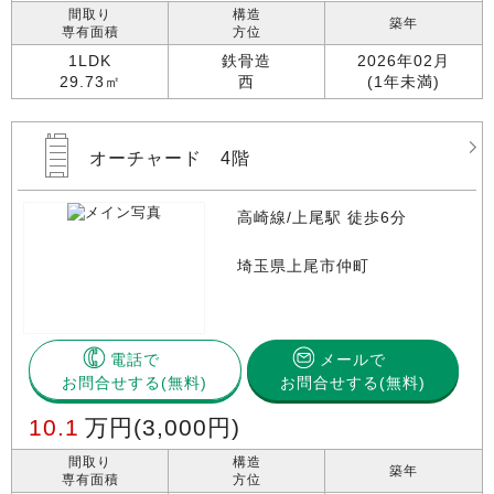
間取り
構造
築年
専有面積
方位
1LDK
鉄骨造
2026年02月
29.73㎡
西
(1年未満)
オーチャード 4階
高崎線/上尾駅 徒歩6分
埼玉県上尾市仲町
電話で
メールで
お問合せする
お問合せする(無料)
10.1
万円
(3,000円)
間取り
構造
築年
専有面積
方位