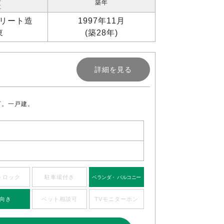
築年
位
リート造
1997年11月
東
(築28年)
詳細を見る
可。一戸建。
トロック
駐車場付き
ベランダ・ バルコニー
向き
ペット相談可
TVモニターホン