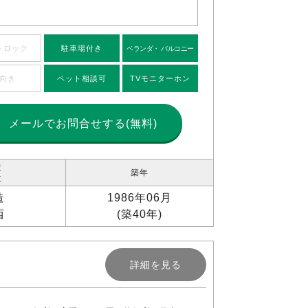
トロック
駐車場付き
ベランダ・ バルコニー
向き
ペット相談可
TVモニターホン
メールで
お問合せする(無料)
造
築年
位
造
1986年06月
西
(築40年)
詳細を見る