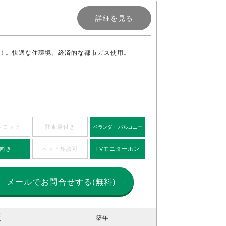
詳細を見る
！。快適な住環境。経済的な都市ガス使用。
トロック
駐車場付き
ベランダ・ バルコニー
向き
ペット相談可
TVモニターホン
メールで
お問合せする(無料)
造
築年
位