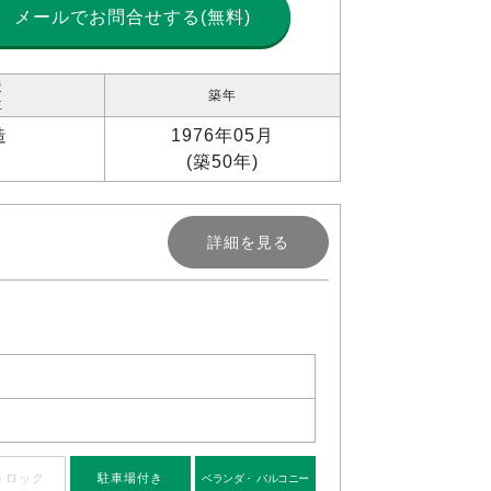
メールで
お問合せする(無料)
造
築年
位
造
1976年05月
(築50年)
詳細を見る
トロック
駐車場付き
ベランダ・ バルコニー