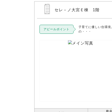
セレ－ノ大宮Ｅ棟 1階
子育てに優しい住環境。
アピールポイント
の・・・
敷金