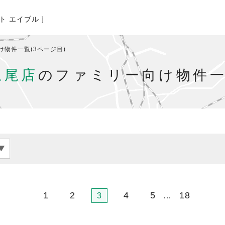
ト エイブル ]
け物件一覧(3ページ目)
上尾店
のファミリー向け物件一
1
2
4
5
18
3
…