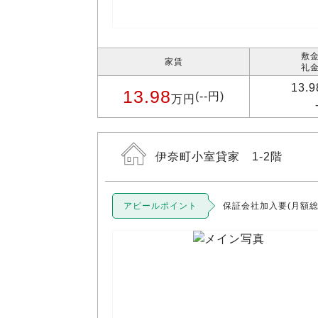
敷金
家賃
礼金
13.
13.98
(--円)
万円
伊奈町小室貸家 1-2階
アピールポイント
保証会社加入要(月額総