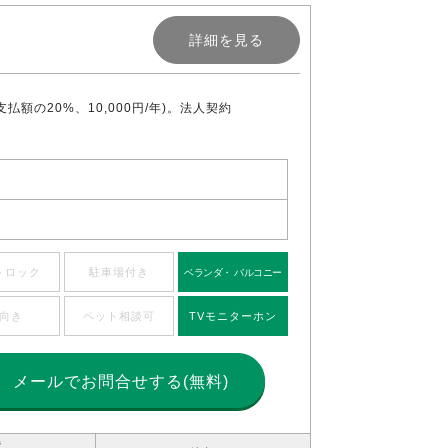
詳細を見る
の20%、10,000円/年)。法人契約
トロック
駐車場付き
ベランダ・ バルコニー
向き
ペット相談可
TVモニターホン
メールで
お問合せする(無料)
造