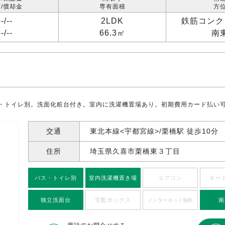
/償却金
専有面積
方
--/
--
2LDK
鉄筋コンク
--/
--
66.3㎡
南
・トイレ別。洗面化粧台付き。室内に洗濯機置場あり。初期費用カード払い
交通
東北本線<宇都宮線>/栗橋駅 徒歩10分
住所
埼玉県久喜市栗橋東
３丁目
バス・トイレ別
室内洗濯機置き場
エアコン
オー
独立洗面台
宅配ボックス
南
インターネット無料