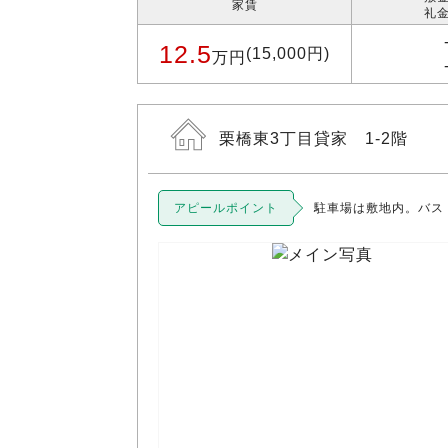
家賃
礼金
12.5
(15,000円)
万円
栗橋東3丁目貸家 1-2階
アピールポイント
駐車場は敷地内。バス