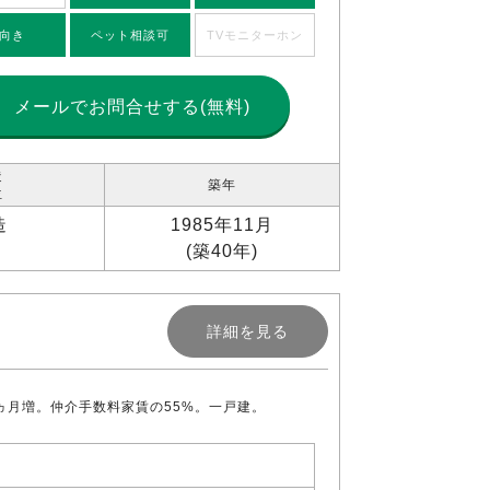
向き
ペット相談可
TVモニターホン
メールで
お問合せする(無料)
造
築年
位
造
1985年11月
(築40年)
詳細を見る
1ヵ月増。仲介手数料家賃の55%。一戸建。