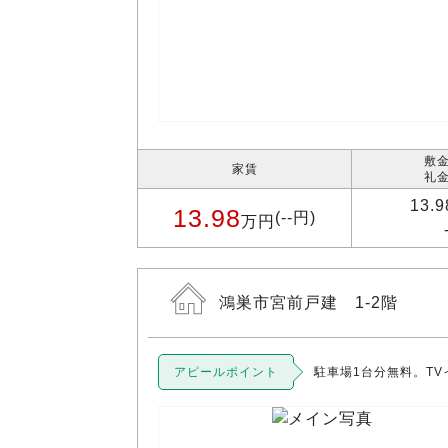
敷金
家賃
礼金
13.
13.98
(--円)
万円
鴻巣市宮前戸建 1-2階
アピールポイント
駐車場1台分無料。TV