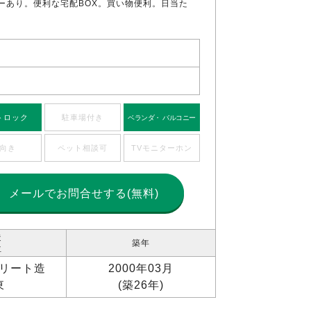
ーあり。便利な宅配BOX。買い物便利。日当た
トロック
駐車場付き
ベランダ・ バルコニー
向き
ペット相談可
TVモニターホン
メールで
お問合せする(無料)
造
築年
位
リート造
2000年03月
東
(築26年)