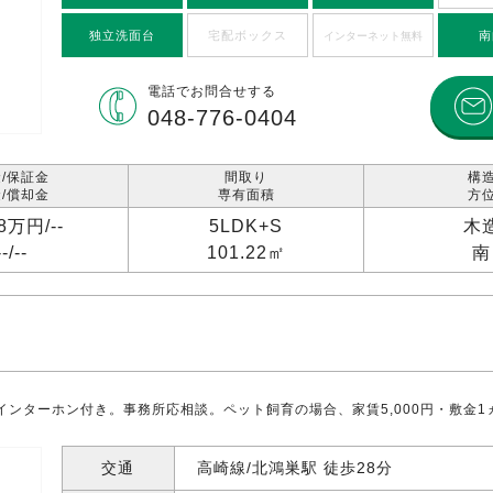
独立洗面台
宅配ボックス
南
インターネット無料
電話で
お問合せする
048-776-0404
/保証金
間取り
構
/償却金
専有面積
方
98万円/
--
5LDK+S
木
--/
--
101.22㎡
南
インターホン付き。事務所応相談。ペット飼育の場合、家賃5,000円・敷金
交通
高崎線/北鴻巣駅 徒歩28分