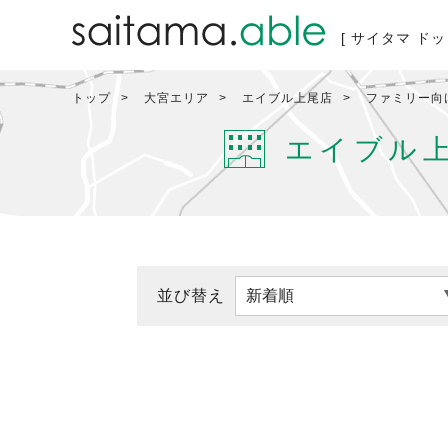
[ サイタマ ドッ
トップ
大宮エリア
エイブル上尾店
ファミリー向
エイブル
並び替え