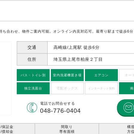
待ち合わせ、物件ご案内可能。オンライン内見対応可。最寄り駅まで徒歩6分
交通
高崎線/上尾駅 徒歩6分
住所
埼玉県上尾市柏座
２丁目
バス・トイレ別
室内洗濯機置き場
エアコン
オー
独立洗面台
宅配ボックス
南
インターネット無料
電話で
お問合せする
048-776-0404
/保証金
間取り
構
/償却金
専有面積
方