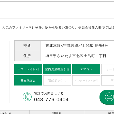
人気のファミリー向け物件。駅から明るい道のり。保証会社加入要(月額総支払額
交通
東北本線<宇都宮線>/土呂駅 徒歩6分
住所
埼玉県さいたま市北区土呂町
１丁目
バス・トイレ別
室内洗濯機置き場
エアコン
オー
独立洗面台
宅配ボックス
南
インターネット無料
電話で
お問合せする
048-776-0404
/保証金
間取り
構