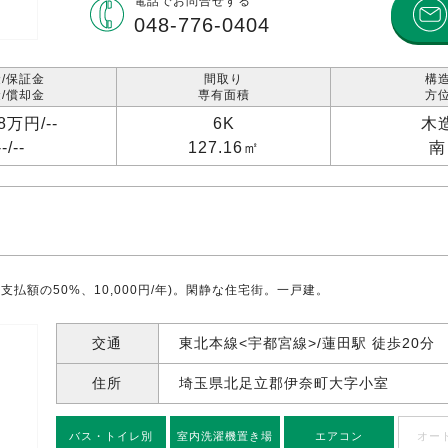
電話で
お問合せする
048-776-0404
/保証金
間取り
構
/償却金
専有面積
方
98万円/
--
6K
木
--/
--
127.16㎡
南
支払額の50%、10,000円/年)。閑静な住宅街。一戸建。
交通
東北本線<宇都宮線>/蓮田駅 徒歩20分
住所
埼玉県北足立郡伊奈町大字小室
バス・トイレ別
室内洗濯機置き場
エアコン
オー