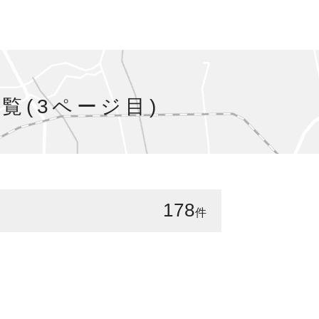
覧(3ページ目)
178
件