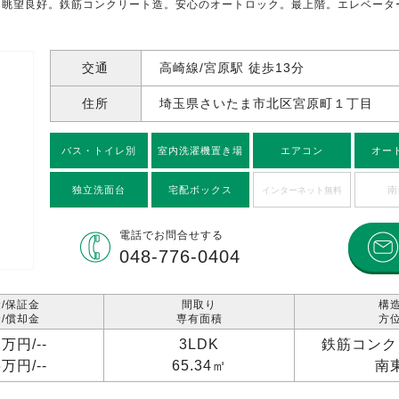
。眺望良好。鉄筋コンクリート造。安心のオートロック。最上階。エレベータ
交通
高崎線/宮原駅 徒歩13分
住所
埼玉県さいたま市北区宮原町
１丁目
バス・トイレ別
室内洗濯機置き場
エアコン
オー
独立洗面台
宅配ボックス
南
インターネット無料
電話で
お問合せする
048-776-0404
/保証金
間取り
構
/償却金
専有面積
方
2万円/
--
3LDK
鉄筋コンク
6万円/
--
65.34㎡
南