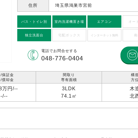
住所
埼玉県鴻巣市宮前
バス・トイレ別
室内洗濯機置き場
エアコン
オー
独立洗面台
宅配ボックス
南
インターネット無料
電話で
お問合せする
048-776-0404
/保証金
間取り
構
/償却金
専有面積
方
98万円/
--
3LDK
木
--/
--
74.1㎡
北