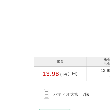
敷金
家賃
礼金
13.
13.98
(--円)
万円
パティオ大宮 7階