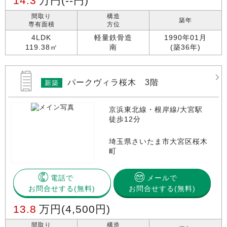
14.3
万円
(--円)
間取り
構造
築年
専有面積
方位
4LDK
軽量鉄骨造
1990年01月
119.38㎡
南
(築36年)
パークヴィラ桜木 3階
新築
京浜東北線・根岸線/大宮駅
徒歩12分
埼玉県さいたま市大宮区桜木
町
電話で
メールで
お問合せする
お問合せする(無料)
13.8
万円
(4,500円)
間取り
構造