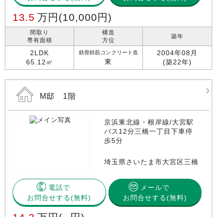
13.5
万円
(10,000円)
間取り
構造
築年
専有面積
方位
2LDK
2004年08月
鉄骨鉄筋コンクリート造
東
65.12㎡
(築22年)
M邸 1階
京浜東北線・根岸線/大宮駅
バス12分三橋一丁目下車停
歩5分
埼玉県さいたま市大宮区三橋
電話で
メールで
お問合せする
お問合せする(無料)