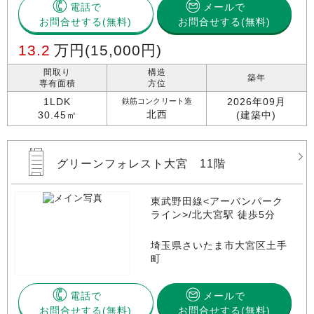
電話で
メールで
お問合せする
お問合せする(無料)
13.2
万円
(15,000円)
間取り
構造
築年
専有面積
方位
1LDK
2026年09月
鉄筋コンクリート造
北西
30.45㎡
(建築中)
グリーンフォレスト大宮 11階
東武野田線<アーバンパーク
ライン>/北大宮駅 徒歩5分
埼玉県さいたま市大宮区土手
町
電話で
メールで
お問合せする
お問合せする(無料)