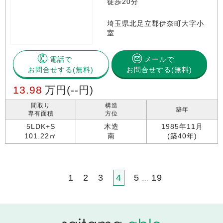
徒歩20分
埼玉県北足立郡伊奈町大字小
室
電話で
メールで
お問合せする
お問合せする(無料)
13.98
万円
(--円)
間取り
構造
築年
専有面積
方位
5LDK+S
木造
1985年11月
101.22㎡
南
(築40年)
1
2
3
4
5
19
…