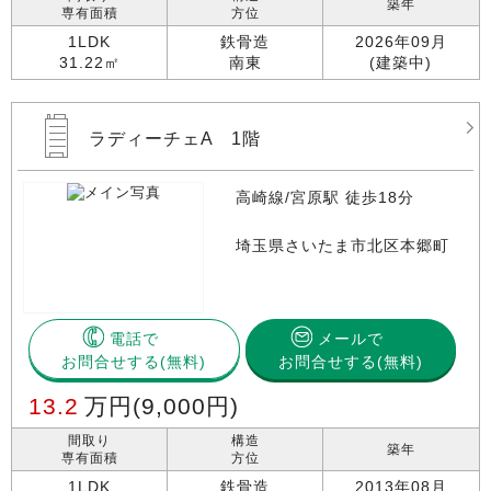
築年
専有面積
方位
1LDK
鉄骨造
2026年09月
31.22㎡
南東
(建築中)
ラディーチェA 1階
高崎線/宮原駅 徒歩18分
埼玉県さいたま市北区本郷町
電話で
メールで
お問合せする
お問合せする(無料)
13.2
万円
(9,000円)
間取り
構造
築年
専有面積
方位
1LDK
鉄骨造
2013年08月