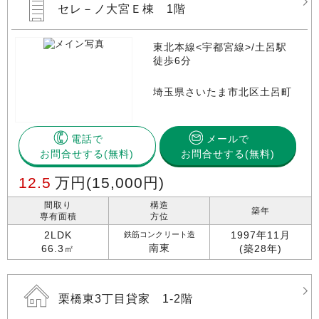
セレ－ノ大宮Ｅ棟 1階
東北本線<宇都宮線>/土呂駅
徒歩6分
埼玉県さいたま市北区土呂町
電話で
メールで
お問合せする
お問合せする(無料)
12.5
万円
(15,000円)
間取り
構造
築年
専有面積
方位
2LDK
1997年11月
鉄筋コンクリート造
南東
66.3㎡
(築28年)
栗橋東3丁目貸家 1-2階