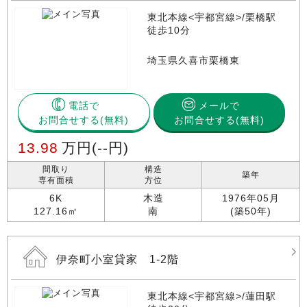
東北本線<宇都宮線>/栗橋駅
徒歩10分
埼玉県久喜市栗橋東
電話で
メールで
お問合せする
お問合せする(無料)
13.98
万円
(--円)
間取り
構造
築年
専有面積
方位
6K
木造
1976年05月
127.16㎡
南
(築50年)
伊奈町小室貸家 1-2階
東北本線<宇都宮線>/蓮田駅