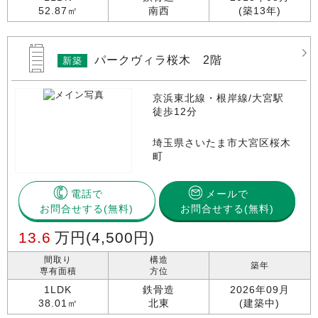
52.87㎡
南西
(築13年)
パークヴィラ桜木 2階
新築
京浜東北線・根岸線/大宮駅
徒歩12分
埼玉県さいたま市大宮区桜木
町
電話で
メールで
お問合せする
お問合せする(無料)
13.6
万円
(4,500円)
間取り
構造
築年
専有面積
方位
1LDK
鉄骨造
2026年09月
38.01㎡
北東
(建築中)