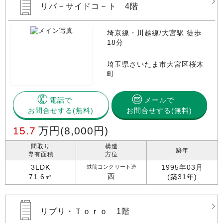
リバ－サイドコ－ト 4階
埼京線・川越線/大宮駅 徒歩
18分
埼玉県さいたま市大宮区桜木
町
電話で
メールで
お問合せする
お問合せする(無料)
15.7
万円
(8,000円)
間取り
構造
築年
専有面積
方位
3LDK
1995年03月
鉄筋コンクリート造
西
71.6㎡
(築31年)
リブリ・Ｔｏｒｏ 1階