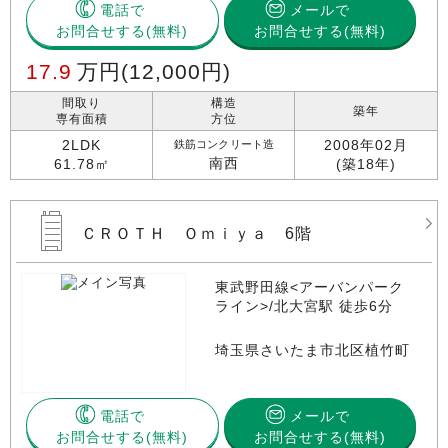
電話で
メールで
お問合せする
お問合せする(無料)
17.9
万円
(12,000円)
間取り
構造
築年
専有面積
方位
2LDK
2008年02月
鉄筋コンクリート造
南西
61.78㎡
(築18年)
ＣＲＯＴＨ Ｏｍｉｙａ 6階
東武野田線<アーバンパーク
ライン>/北大宮駅 徒歩6分
埼玉県さいたま市北区植竹町
電話で
メールで
お問合せする
お問合せする(無料)