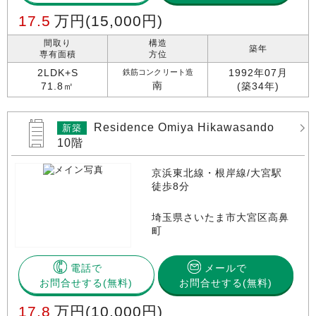
17.5
万円
(15,000円)
間取り
構造
築年
専有面積
方位
2LDK+S
1992年07月
鉄筋コンクリート造
南
71.8㎡
(築34年)
Residence Omiya Hikawasando
新築
10階
京浜東北線・根岸線/大宮駅
徒歩8分
埼玉県さいたま市大宮区高鼻
町
電話で
メールで
お問合せする
お問合せする(無料)
17.8
万円
(10,000円)