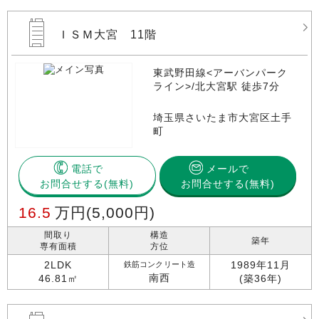
ＩＳＭ大宮 11階
東武野田線<アーバンパーク
ライン>/北大宮駅 徒歩7分
埼玉県さいたま市大宮区土手
町
電話で
メールで
お問合せする
お問合せする(無料)
16.5
万円
(5,000円)
間取り
構造
築年
専有面積
方位
2LDK
1989年11月
鉄筋コンクリート造
南西
46.81㎡
(築36年)