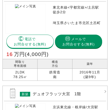
東北本線<宇都宮線>/土呂駅
徒歩2分
埼玉県さいたま市北区土呂町
電話で
メールで
お問合せする
お問合せする(無料)
16
万円
(4,000円)
間取り
構造
築年
専有面積
方位
2LDK
鉄骨造
2016年11月
78.25㎡
南
(築9年)
デュオフラッツ大宮 1階
新築
京浜東北線・根岸線/大宮駅