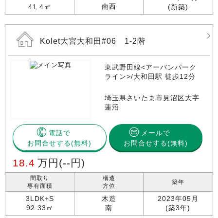
南西
41.4㎡
(新築)
Kolet大宮大和田#06 1-2階
東武野田線<アーバンパーク
ライン>/大和田駅 徒歩12分
埼玉県さいたま市見沼区大字
蓮沼
電話で
メールで
お問合せする
お問合せする(無料)
18.4
万円
(--円)
間取り
構造
築年
専有面積
方位
3LDK+S
木造
2023年05月
92.33㎡
南
(築3年)