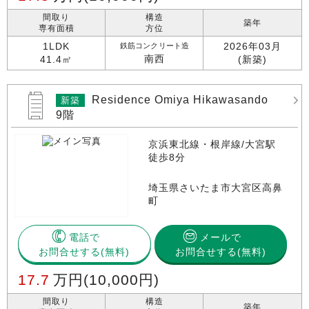
間取り
構造
築年
専有面積
方位
1LDK
2026年03月
鉄筋コンクリート造
南西
41.4㎡
(新築)
Residence Omiya Hikawasando
新築
9階
京浜東北線・根岸線/大宮駅
徒歩8分
埼玉県さいたま市大宮区高鼻
町
電話で
メールで
お問合せする
お問合せする(無料)
17.7
万円
(10,000円)
間取り
構造
築年