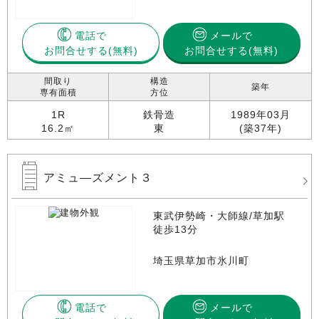
電話で
メールで
お問合せする
お問合せする(無料)
間取り
構造
築年
専有面積
方位
1R
鉄骨造
1989年03月
16.2㎡
東
(築37年)
アミュ―ズメント３
東武伊勢崎・大師線/草加駅
徒歩13分
埼玉県草加市氷川町
電話で
メールで