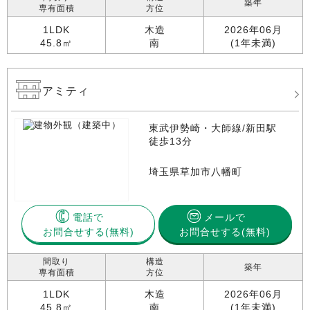
築年
専有面積
方位
1LDK
木造
2026年06月
45.8㎡
南
(1年未満)
アミティ
東武伊勢崎・大師線/新田駅
徒歩13分
埼玉県草加市八幡町
電話で
メールで
お問合せする
お問合せする(無料)
間取り
構造
築年
専有面積
方位
1LDK
木造
2026年06月
45.8㎡
南
(1年未満)