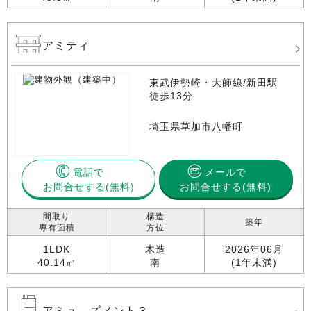
アミティ
東武伊勢崎・大師線/新田駅
徒歩13分
埼玉県草加市八幡町
電話で
メールで
お問合せする
お問合せする(無料)
間取り
構造
築年
専有面積
方位
1LDK
木造
2026年06月
40.14㎡
南
(1年未満)
アミュ―ズメント３