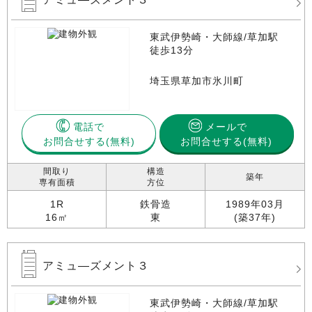
東武伊勢崎・大師線/草加駅
徒歩13分
埼玉県草加市氷川町
電話で
メールで
お問合せする
お問合せする(無料)
間取り
構造
築年
専有面積
方位
1R
鉄骨造
1989年03月
16㎡
東
(築37年)
アミュ―ズメント３
東武伊勢崎・大師線/草加駅