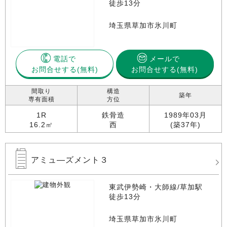
徒歩13分
埼玉県草加市氷川町
電話で
メールで
お問合せする
お問合せする(無料)
間取り
構造
築年
専有面積
方位
1R
鉄骨造
1989年03月
16.2㎡
西
(築37年)
アミュ―ズメント３
東武伊勢崎・大師線/草加駅
徒歩13分
埼玉県草加市氷川町