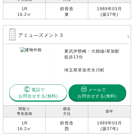
1R
鉄骨造
1989年03月
16.2㎡
東
(築37年)
アミュ―ズメント３
東武伊勢崎・大師線/草加駅
徒歩13分
埼玉県草加市氷川町
電話で
メールで
お問合せする
お問合せする(無料)
間取り
構造
築年
専有面積
方位
1R
鉄骨造
1989年03月
16.2㎡
西
(築37年)