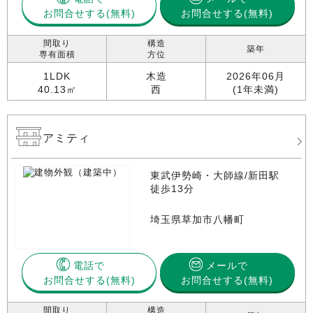
お問合せする
お問合せする(無料)
間取り
構造
築年
専有面積
方位
1LDK
木造
2026年06月
40.13㎡
西
(1年未満)
アミティ
東武伊勢崎・大師線/新田駅
徒歩13分
埼玉県草加市八幡町
電話で
メールで
お問合せする
お問合せする(無料)
間取り
構造