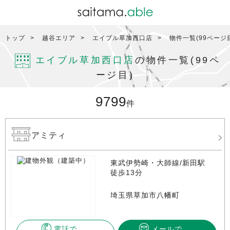
トップ
越谷エリア
エイブル草加西口店
物件一覧(99ページ
エイブル草加西口店
の物件一覧(99ペ
ージ目)
9799
件
アミティ
東武伊勢崎・大師線/新田駅
徒歩13分
埼玉県草加市八幡町
電話で
メールで