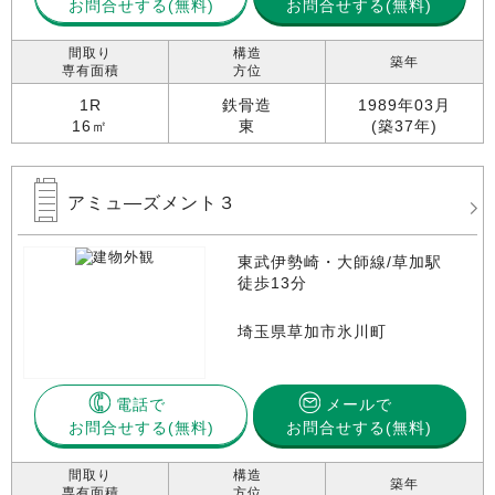
お問合せする
お問合せする(無料)
間取り
構造
築年
専有面積
方位
1R
鉄骨造
1989年03月
16㎡
東
(築37年)
アミュ―ズメント３
東武伊勢崎・大師線/草加駅
徒歩13分
埼玉県草加市氷川町
電話で
メールで
お問合せする
お問合せする(無料)
間取り
構造
築年
専有面積
方位