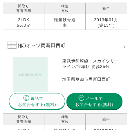
間取り
構造
築年
専有面積
方位
2LDK
軽量鉄骨造
2013年01月
56.8㎡
南
(築13年)
(仮)オッツ両新田西町
東武伊勢崎線・スカイツリー
ライン/谷塚駅 徒歩25分
埼玉県草加市両新田西町
電話で
メールで
お問合せする
お問合せする(無料)
間取り
構造
築年
専有面積
方位