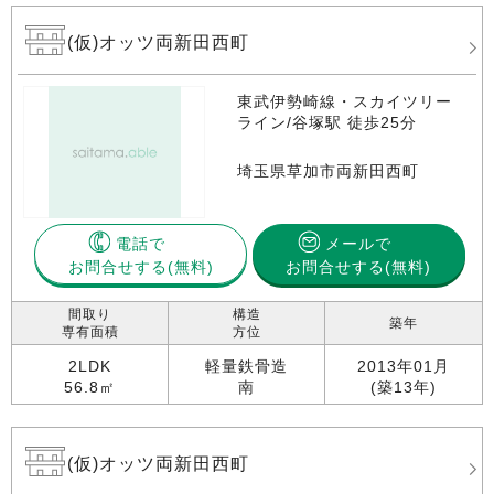
(仮)オッツ両新田西町
東武伊勢崎線・スカイツリー
ライン/谷塚駅 徒歩25分
埼玉県草加市両新田西町
電話で
メールで
お問合せする
お問合せする(無料)
間取り
構造
築年
専有面積
方位
2LDK
軽量鉄骨造
2013年01月
56.8㎡
南
(築13年)
(仮)オッツ両新田西町