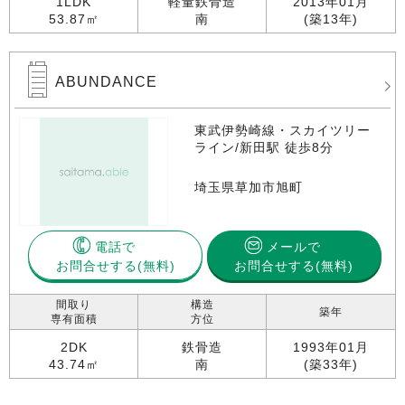
1LDK
軽量鉄骨造
2013年01月
53.87㎡
南
(築13年)
ABUNDANCE
東武伊勢崎線・スカイツリー
ライン/新田駅 徒歩8分
埼玉県草加市旭町
電話で
メールで
お問合せする
お問合せする(無料)
間取り
構造
築年
専有面積
方位
2DK
鉄骨造
1993年01月
43.74㎡
南
(築33年)