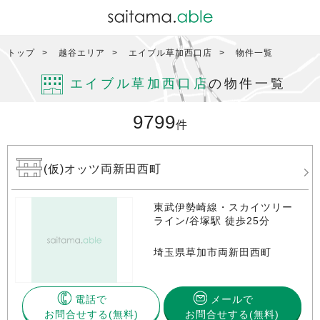
トップ
越谷エリア
エイブル草加西口店
物件一覧
エイブル草加西口店
の物件一覧
9799
件
(仮)オッツ両新田西町
東武伊勢崎線・スカイツリー
ライン/谷塚駅 徒歩25分
埼玉県草加市両新田西町
電話で
メールで
お問合せする
お問合せする(無料)