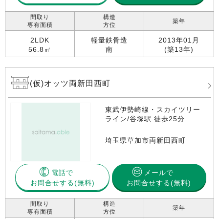
間取り
構造
築年
専有面積
方位
2LDK
軽量鉄骨造
2013年01月
56.8㎡
南
(築13年)
(仮)オッツ両新田西町
東武伊勢崎線・スカイツリー
ライン/谷塚駅 徒歩25分
埼玉県草加市両新田西町
電話で
メールで
お問合せする
お問合せする(無料)
間取り
構造
築年
専有面積
方位