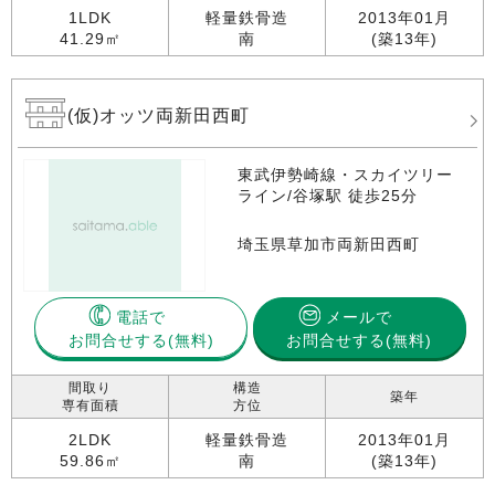
1LDK
軽量鉄骨造
2013年01月
41.29㎡
南
(築13年)
(仮)オッツ両新田西町
東武伊勢崎線・スカイツリー
ライン/谷塚駅 徒歩25分
埼玉県草加市両新田西町
電話で
メールで
お問合せする
お問合せする(無料)
間取り
構造
築年
専有面積
方位
2LDK
軽量鉄骨造
2013年01月
59.86㎡
南
(築13年)