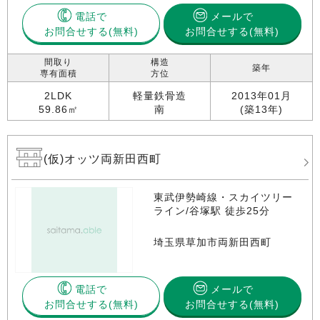
電話で
メールで
お問合せする
お問合せする(無料)
間取り
構造
築年
専有面積
方位
2LDK
軽量鉄骨造
2013年01月
59.86㎡
南
(築13年)
(仮)オッツ両新田西町
東武伊勢崎線・スカイツリー
ライン/谷塚駅 徒歩25分
埼玉県草加市両新田西町
電話で
メールで
お問合せする
お問合せする(無料)