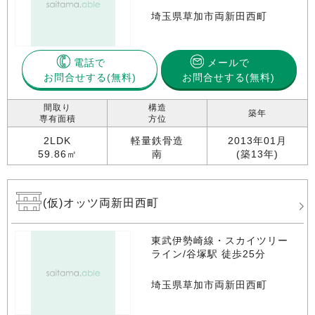
埼玉県草加市両新田西町
電話で
メールで
お問合せする
お問合せする(無料)
間取り
構造
築年
専有面積
方位
2LDK
軽量鉄骨造
2013年01月
59.86㎡
南
(築13年)
(仮)オッツ両新田西町
東武伊勢崎線・スカイツリー
ライン/谷塚駅 徒歩25分
埼玉県草加市両新田西町