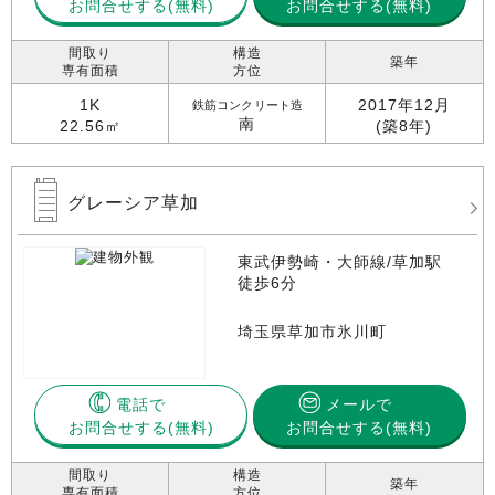
お問合せする
お問合せする(無料)
間取り
構造
築年
専有面積
方位
1K
2017年12月
鉄筋コンクリート造
南
22.56㎡
(築8年)
グレーシア草加
東武伊勢崎・大師線/草加駅
徒歩6分
埼玉県草加市氷川町
電話で
メールで
お問合せする
お問合せする(無料)
間取り
構造
築年
専有面積
方位