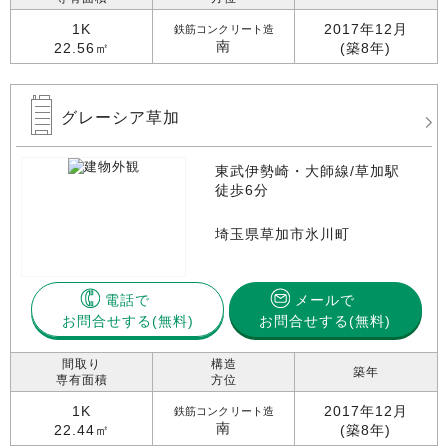
1K
2017年12月
鉄筋コンクリート造
南
22.56㎡
(築8年)
グレーシア草加
東武伊勢崎・大師線/草加駅
徒歩6分
埼玉県草加市氷川町
電話で
メールで
お問合せする
お問合せする(無料)
間取り
構造
築年
専有面積
方位
1K
2017年12月
鉄筋コンクリート造
南
22.44㎡
(築8年)