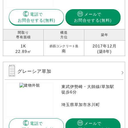
電話で
メールで
お問合せする
お問合せする(無料)
間取り
構造
築年
専有面積
方位
1K
2017年12月
鉄筋コンクリート造
南
22.89㎡
(築8年)
グレーシア草加
東武伊勢崎・大師線/草加駅
徒歩6分
埼玉県草加市氷川町
電話で
メールで