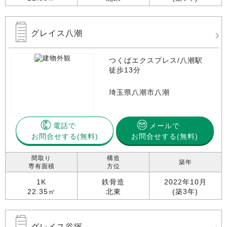
グレイス八潮
つくばエクスプレス/八潮駅
徒歩13分
埼玉県八潮市八潮
電話で
メールで
お問合せする
お問合せする(無料)
間取り
構造
築年
専有面積
方位
1K
鉄骨造
2022年10月
22.35㎡
北東
(築3年)
グレイス谷塚