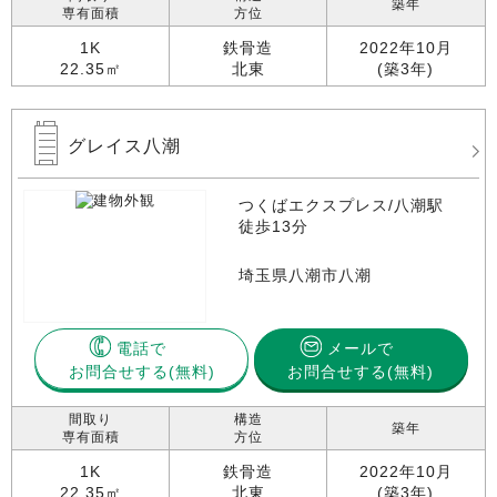
築年
専有面積
方位
1K
鉄骨造
2022年10月
22.35㎡
北東
(築3年)
グレイス八潮
つくばエクスプレス/八潮駅
徒歩13分
埼玉県八潮市八潮
電話で
メールで
お問合せする
お問合せする(無料)
間取り
構造
築年
専有面積
方位
1K
鉄骨造
2022年10月
22.35㎡
北東
(築3年)