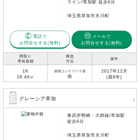
ライン/草加駅 徒歩6分
埼玉県草加市氷川町
電話で
メールで
お問合せする
お問合せする(無料)
間取り
構造
築年
専有面積
方位
1K
2017年12月
鉄筋コンクリート造
南
28.48㎡
(築8年)
グレーシア草加
東武伊勢崎・大師線/草加駅
徒歩6分
埼玉県草加市氷川町