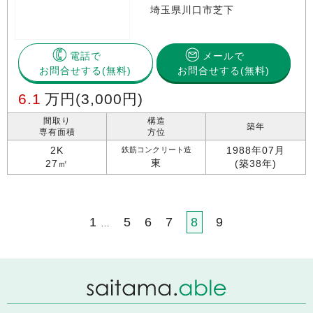
埼玉県川口市芝下
電話で
メールで
お問合せする
お問合せする(無料)
6.1
万円
(3,000円)
間取り
構造
築年
専有面積
方位
2K
1988年07月
鉄筋コンクリート造
東
27㎡
(築38年)
1
5
6
7
8
9
…