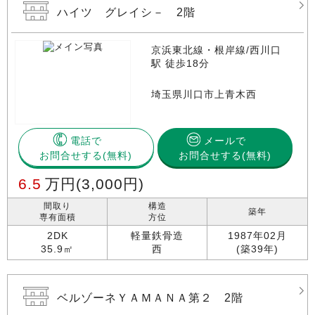
ハイツ グレイシ－ 2階
京浜東北線・根岸線/西川口
駅 徒歩18分
埼玉県川口市上青木西
電話で
メールで
お問合せする
お問合せする(無料)
6.5
万円
(3,000円)
間取り
構造
築年
専有面積
方位
2DK
軽量鉄骨造
1987年02月
35.9㎡
西
(築39年)
ベルゾーネＹＡＭＡＮＡ第２ 2階