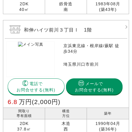
2DK
鉄骨造
1983年08月
40㎡
南
(築43年)
和伸ハイツ前川３丁目Ⅰ 1階
京浜東北線・根岸線/蕨駅 徒
歩34分
埼玉県川口市前川
電話で
メールで
お問合せする
お問合せする(無料)
6.8
万円
(2,000円)
間取り
構造
築年
専有面積
方位
2DK
木造
1990年04月
37.8㎡
西
(築36年)