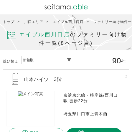
トップ
川口エリア
エイブル西川口店
ファミリー向け物件一覧
エイブル西川口店
のファミリー向け物
件一覧(8ページ目)
90
並び替え
件
山本ハイツ 3階
京浜東北線・根岸線/西川口
駅 徒歩22分
埼玉県川口市上青木西