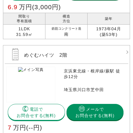
6.9
万円
(3,000円)
間取り
構造
築年
専有面積
方位
1LDK
1973年04月
鉄筋コンクリート造
南
31.59㎡
(築53年)
めぐむハイツ 2階
京浜東北線・根岸線/蕨駅 徒
歩12分
埼玉県川口市芝中田
電話で
メールで
お問合せする
お問合せする(無料)
7
万円
(--円)