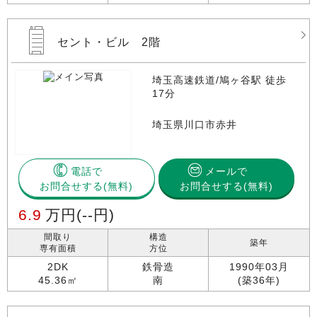
セント・ビル 2階
埼玉高速鉄道/鳩ヶ谷駅 徒歩
17分
埼玉県川口市赤井
電話で
メールで
お問合せする
お問合せする(無料)
6.9
万円
(--円)
間取り
構造
築年
専有面積
方位
2DK
鉄骨造
1990年03月
45.36㎡
南
(築36年)