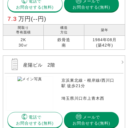
電話で
メールで
お問合せする
お問合せする(無料)
7.3
万円
(--円)
間取り
構造
築年
専有面積
方位
2K
鉄骨造
1984年08月
30㎡
南
(築42年)
産陽ビル 2階
京浜東北線・根岸線/西川口
駅 徒歩21分
埼玉県川口市上青木西
電話で
メールで
お問合せする
お問合せする(無料)