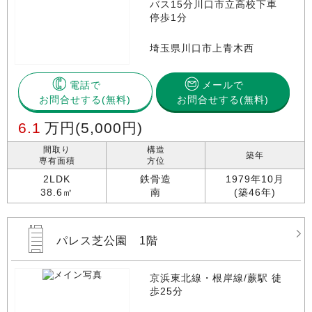
バス15分川口市立高校下車
停歩1分
埼玉県川口市上青木西
電話で
メールで
お問合せする
お問合せする(無料)
6.1
万円
(5,000円)
間取り
構造
築年
専有面積
方位
2LDK
鉄骨造
1979年10月
38.6㎡
南
(築46年)
パレス芝公園 1階
京浜東北線・根岸線/蕨駅 徒
歩25分