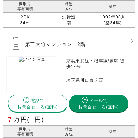
間取り
構造
築年
専有面積
方位
2DK
鉄骨造
1992年06月
34㎡
南
(築34年)
第三大竹マンション 2階
京浜東北線・根岸線/蕨駅 徒
歩14分
埼玉県川口市芝西
電話で
メールで
お問合せする
お問合せする(無料)
7
万円
(--円)
間取り
構造
築年
専有面積
方位