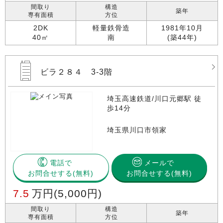
間取り
構造
築年
専有面積
方位
2DK
軽量鉄骨造
1981年10月
40㎡
南
(築44年)
ビラ２８４ 3-3階
埼玉高速鉄道/川口元郷駅 徒
歩14分
埼玉県川口市領家
電話で
メールで
お問合せする
お問合せする(無料)
7.5
万円
(5,000円)
間取り
構造
築年
専有面積
方位