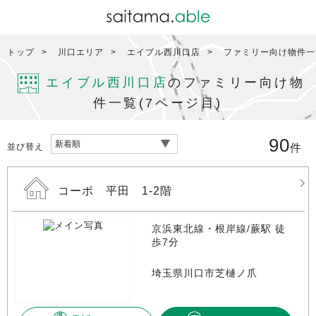
トップ
川口エリア
エイブル西川口店
ファミリー向け物件一覧
エイブル西川口店
のファミリー向け物
件一覧(7ページ目)
90
並び替え
件
コーポ 平田 1-2階
京浜東北線・根岸線/蕨駅 徒
歩7分
埼玉県川口市芝樋ノ爪