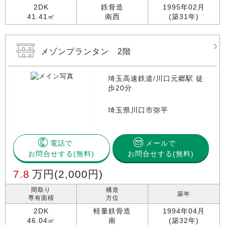
2DK
鉄骨造
1995年02月
41.41㎡
南西
(築31年)
メゾンプランタン 2階
埼玉高速鉄道/川口元郷駅 徒
歩20分
埼玉県川口市弥平
電話で
メールで
お問合せする
お問合せする(無料)
7.8
万円
(2,000円)
間取り
構造
築年
専有面積
方位
2DK
軽量鉄骨造
1994年04月
46.04㎡
南
(築32年)