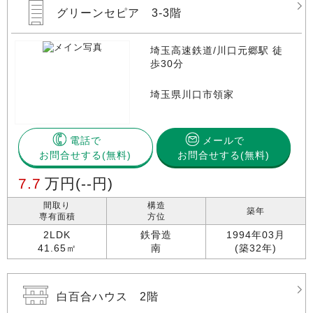
グリーンセピア 3-3階
埼玉高速鉄道/川口元郷駅 徒
歩30分
埼玉県川口市領家
電話で
メールで
お問合せする
お問合せする(無料)
7.7
万円
(--円)
間取り
構造
築年
専有面積
方位
2LDK
鉄骨造
1994年03月
41.65㎡
南
(築32年)
白百合ハウス 2階