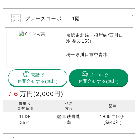
グレースコーポⅠ 1階
京浜東北線・根岸線/西川口
駅 徒歩15分
埼玉県川口市中青木
電話で
メールで
お問合せする
お問合せする(無料)
7.6
万円
(2,000円)
間取り
構造
築年
専有面積
方位
1LDK
軽量鉄骨造
1985年10月
35㎡
南
(築40年)