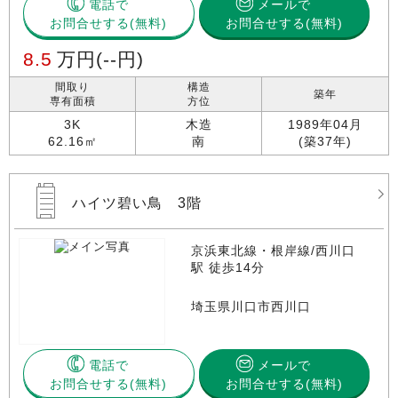
電話で
メールで
お問合せする
お問合せする(無料)
8.5
万円
(--円)
間取り
構造
築年
専有面積
方位
3K
木造
1989年04月
62.16㎡
南
(築37年)
ハイツ碧い鳥 3階
京浜東北線・根岸線/西川口
駅 徒歩14分
埼玉県川口市西川口
電話で
メールで
お問合せする
お問合せする(無料)