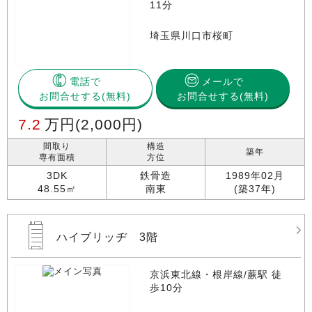
11分
埼玉県川口市桜町
電話で
メールで
お問合せする
お問合せする(無料)
7.2
万円
(2,000円)
間取り
構造
築年
専有面積
方位
3DK
鉄骨造
1989年02月
48.55㎡
南東
(築37年)
ハイブリッヂ 3階
京浜東北線・根岸線/蕨駅 徒
歩10分