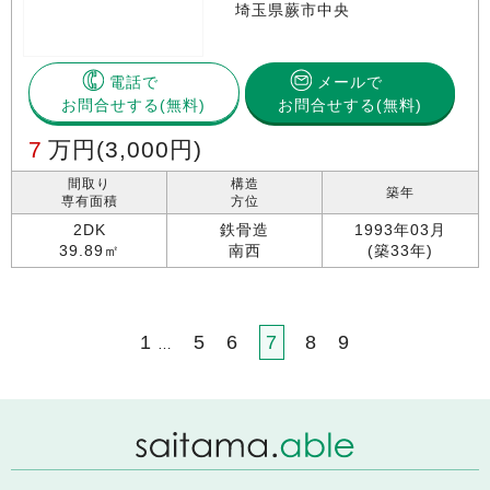
埼玉県蕨市中央
電話で
メールで
お問合せする
お問合せする(無料)
7
万円
(3,000円)
間取り
構造
築年
専有面積
方位
2DK
鉄骨造
1993年03月
39.89㎡
南西
(築33年)
1
5
6
7
8
9
…