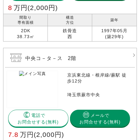
8
万円
(2,000円)
間取り
構造
築年
専有面積
方位
2DK
鉄骨造
1997年05月
38.73㎡
西
(築29年)
中央コ－タ－ス 2階
京浜東北線・根岸線/蕨駅 徒
歩12分
埼玉県蕨市中央
電話で
メールで
お問合せする
お問合せする(無料)
7.8
万円
(2,000円)