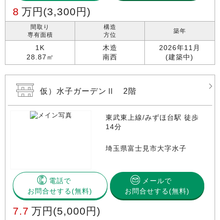
8
万円
(3,300円)
間取り
構造
築年
専有面積
方位
1K
木造
2026年11月
28.87㎡
南西
(建築中)
仮）水子ガーデンⅡ 2階
東武東上線/みずほ台駅 徒歩
14分
埼玉県富士見市大字水子
電話で
メールで
お問合せする
お問合せする(無料)
7.7
万円
(5,000円)