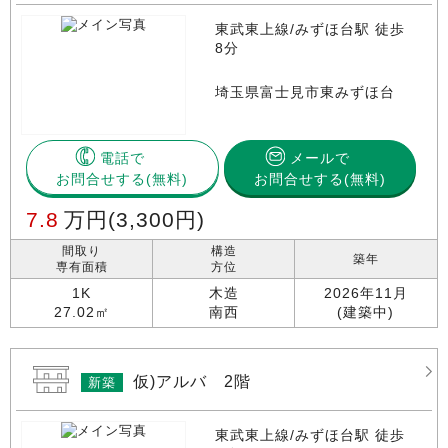
東武東上線/みずほ台駅 徒歩
8分
埼玉県富士見市東みずほ台
電話で
メールで
お問合せする
お問合せする(無料)
7.8
万円
(3,300円)
間取り
構造
築年
専有面積
方位
1K
木造
2026年11月
27.02㎡
南西
(建築中)
仮)アルバ 2階
新築
東武東上線/みずほ台駅 徒歩