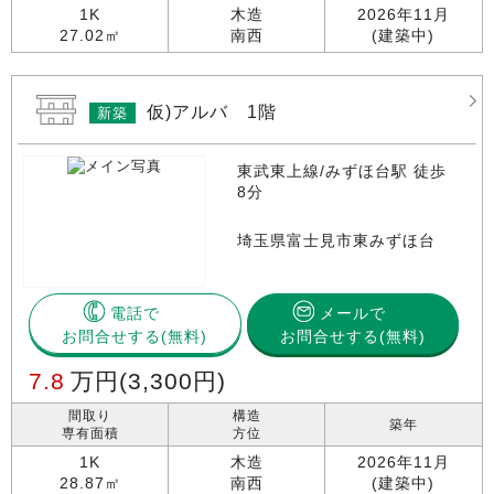
1K
木造
2026年11月
27.02㎡
南西
(建築中)
仮)アルバ 1階
新築
東武東上線/みずほ台駅 徒歩
8分
埼玉県富士見市東みずほ台
電話で
メールで
お問合せする
お問合せする(無料)
7.8
万円
(3,300円)
間取り
構造
築年
専有面積
方位
1K
木造
2026年11月
28.87㎡
南西
(建築中)