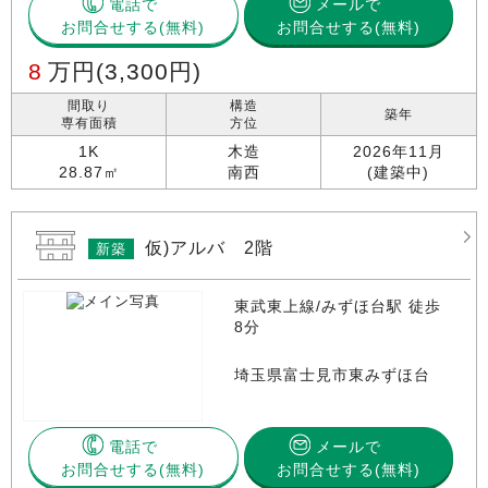
電話で
メールで
お問合せする
お問合せする(無料)
8
万円
(3,300円)
間取り
構造
築年
専有面積
方位
1K
木造
2026年11月
28.87㎡
南西
(建築中)
仮)アルバ 2階
新築
東武東上線/みずほ台駅 徒歩
8分
埼玉県富士見市東みずほ台
電話で
メールで
お問合せする
お問合せする(無料)