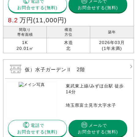
電話で
メールで
お問合せする
お問合せする(無料)
8.2
万円
(11,000円)
間取り
構造
築年
専有面積
方位
1K
木造
2026年03月
20.01㎡
北
(1年未満)
仮）水子ガーデンⅡ 2階
東武東上線/みずほ台駅 徒歩
14分
埼玉県富士見市大字水子
電話で
メールで
お問合せする
お問合せする(無料)