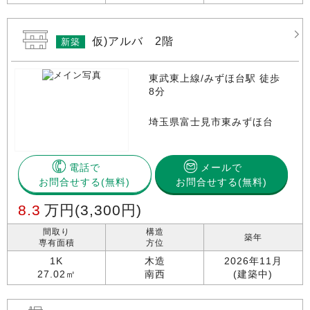
仮)アルバ 2階
新築
東武東上線/みずほ台駅 徒歩
8分
埼玉県富士見市東みずほ台
電話で
メールで
お問合せする
お問合せする(無料)
8.3
万円
(3,300円)
間取り
構造
築年
専有面積
方位
1K
木造
2026年11月
27.02㎡
南西
(建築中)