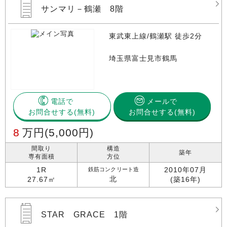
サンマリ－鶴瀬 8階
東武東上線/鶴瀬駅 徒歩2分
埼玉県富士見市鶴馬
電話で
メールで
お問合せする
お問合せする(無料)
8
万円
(5,000円)
間取り
構造
築年
専有面積
方位
1R
2010年07月
鉄筋コンクリート造
北
27.67㎡
(築16年)
STAR GRACE 1階