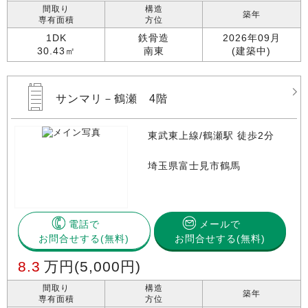
間取り
構造
築年
専有面積
方位
1DK
鉄骨造
2026年09月
30.43㎡
南東
(建築中)
サンマリ－鶴瀬 4階
東武東上線/鶴瀬駅 徒歩2分
埼玉県富士見市鶴馬
電話で
メールで
お問合せする
お問合せする(無料)
8.3
万円
(5,000円)
間取り
構造
築年
専有面積
方位