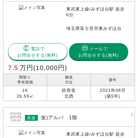
東武東上線/みずほ台駅 徒歩
6分
埼玉県富士見市東みずほ台
電話で
メールで
お問合せする
お問合せする(無料)
7.5
万円
(10,000円)
間取り
構造
築年
専有面積
方位
1K
鉄骨造
2021年08月
26.59㎡
北西
(築5年)
仮)アルバ 1階
新築
東武東上線/みずほ台駅 徒歩