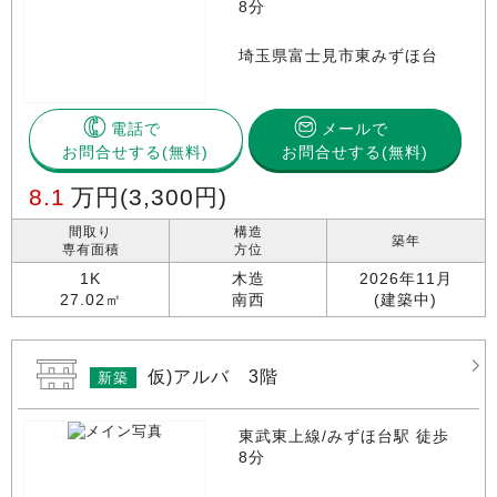
8分
埼玉県富士見市東みずほ台
電話で
メールで
お問合せする
お問合せする(無料)
8.1
万円
(3,300円)
間取り
構造
築年
専有面積
方位
1K
木造
2026年11月
27.02㎡
南西
(建築中)
仮)アルバ 3階
新築
東武東上線/みずほ台駅 徒歩
8分