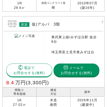
1R
2010年07月
鉄筋コンクリート造
南
28.6㎡
(築16年)
仮)アルバ 3階
新築
東武東上線/みずほ台駅 徒歩
8分
埼玉県富士見市東みずほ台
電話で
メールで
お問合せする
お問合せする(無料)
8.4
万円
(3,300円)
間取り
構造
築年
専有面積
方位
1K
木造
2026年11月
27.02㎡
南西
(建築中)