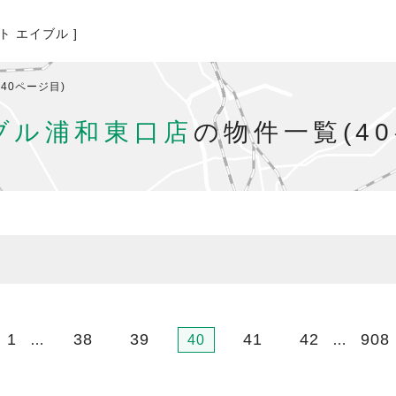
ト エイブル ]
40ページ目)
ブル浦和東口店
の物件一覧(4
1
38
39
41
42
908
…
40
…