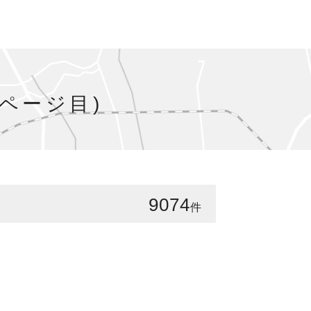
0ページ目)
9074
件