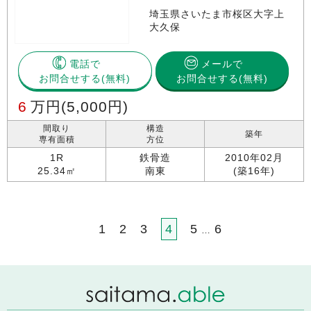
埼玉県さいたま市桜区大字上
大久保
電話で
メールで
お問合せする
お問合せする(無料)
6
万円
(5,000円)
間取り
構造
築年
専有面積
方位
1R
鉄骨造
2010年02月
25.34㎡
南東
(築16年)
1
2
3
4
5
6
…