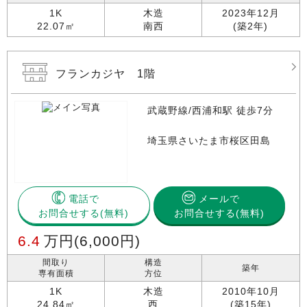
1K
木造
2023年12月
22.07㎡
南西
(築2年)
フランカジヤ 1階
武蔵野線/西浦和駅 徒歩7分
埼玉県さいたま市桜区田島
電話で
メールで
お問合せする
お問合せする(無料)
6.4
万円
(6,000円)
間取り
構造
築年
専有面積
方位
1K
木造
2010年10月
24.84㎡
西
(築15年)