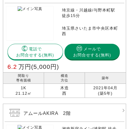
埼京線・川越線/与野本町駅
徒歩15分
埼玉県さいたま市中央区本町
西
電話で
メールで
お問合せする
お問合せする(無料)
6.2
万円
(5,000円)
間取り
構造
築年
専有面積
方位
1K
木造
2021年04月
21.12㎡
西
(築5年)
アムールAKIRA 2階
湘南新宿ライン/浦和駅 徒歩