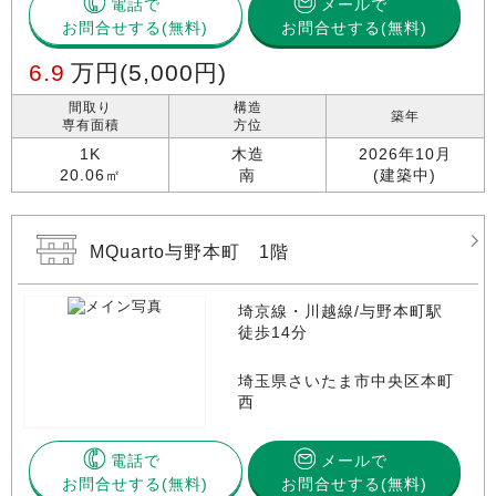
電話で
メールで
お問合せする
お問合せする(無料)
6.9
万円
(5,000円)
間取り
構造
築年
専有面積
方位
1K
木造
2026年10月
20.06㎡
南
(建築中)
MQuarto与野本町 1階
埼京線・川越線/与野本町駅
徒歩14分
埼玉県さいたま市中央区本町
西
電話で
メールで
お問合せする
お問合せする(無料)