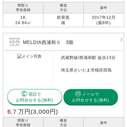
間取り
構造
築年
専有面積
方位
1K
鉄骨造
2017年12月
24.84㎡
南
(築8年)
MELDIA西浦和Ⅱ 3階
武蔵野線/西浦和駅 徒歩13分
埼玉県さいたま市桜区田島
電話で
メールで
お問合せする
お問合せする(無料)
6.7
万円
(3,000円)
間取り
構造
築年
専有面積
方位