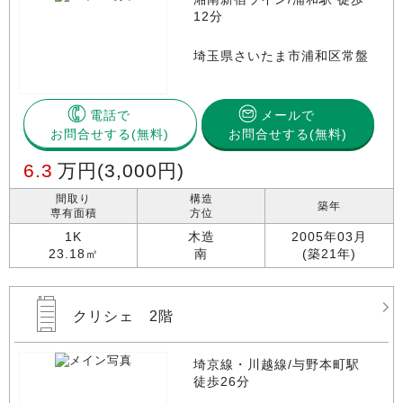
12分
埼玉県さいたま市浦和区常盤
電話で
メールで
お問合せする
お問合せする(無料)
6.3
万円
(3,000円)
間取り
構造
築年
専有面積
方位
1K
木造
2005年03月
23.18㎡
南
(築21年)
クリシェ 2階
埼京線・川越線/与野本町駅
徒歩26分