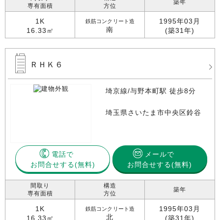
築年
専有面積
方位
1K
1995年03月
鉄筋コンクリート造
南
16.33㎡
(築31年)
ＲＨＫ６
埼京線/与野本町駅 徒歩8分
埼玉県さいたま市中央区鈴谷
電話で
メールで
お問合せする
お問合せする(無料)
間取り
構造
築年
専有面積
方位
1K
1995年03月
鉄筋コンクリート造
北
16.33㎡
(築31年)