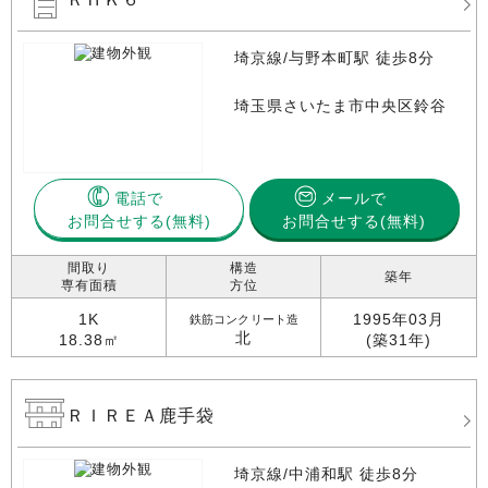
埼京線/与野本町駅 徒歩8分
埼玉県さいたま市中央区鈴谷
電話で
メールで
お問合せする
お問合せする(無料)
間取り
構造
築年
専有面積
方位
1K
1995年03月
鉄筋コンクリート造
北
18.38㎡
(築31年)
ＲＩＲＥＡ鹿手袋
埼京線/中浦和駅 徒歩8分