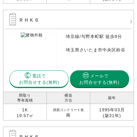
ＲＨＫ６
埼京線/与野本町駅 徒歩8分
埼玉県さいたま市中央区鈴谷
電話で
メールで
お問合せする
お問合せする(無料)
間取り
構造
築年
専有面積
方位
1K
1995年03月
鉄筋コンクリート造
南
19.57㎡
(築31年)
ＲＨＫ６