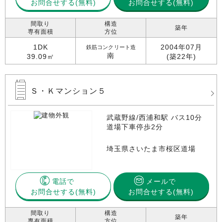
お問合せする
お問合せする(無料)
間取り
構造
築年
専有面積
方位
1DK
2004年07月
鉄筋コンクリート造
南
39.09㎡
(築22年)
Ｓ・Ｋマンション５
武蔵野線/西浦和駅 バス10分
道場下車停歩2分
埼玉県さいたま市桜区道場
電話で
メールで
お問合せする
お問合せする(無料)
間取り
構造
築年
専有面積
方位