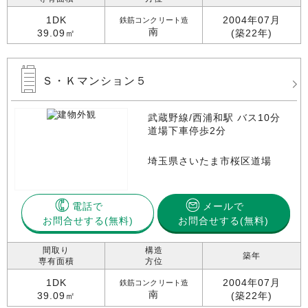
1DK
2004年07月
鉄筋コンクリート造
南
39.09㎡
(築22年)
Ｓ・Ｋマンション５
武蔵野線/西浦和駅 バス10分
道場下車停歩2分
埼玉県さいたま市桜区道場
電話で
メールで
お問合せする
お問合せする(無料)
間取り
構造
築年
専有面積
方位
1DK
2004年07月
鉄筋コンクリート造
南
39.09㎡
(築22年)