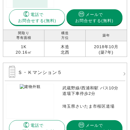
電話で
メールで
お問合せする
お問合せする(無料)
間取り
構造
築年
専有面積
方位
1K
木造
2018年10月
20.16㎡
北西
(築7年)
Ｓ・Ｋマンション５
武蔵野線/西浦和駅 バス10分
道場下車停歩2分
埼玉県さいたま市桜区道場
電話で
メールで