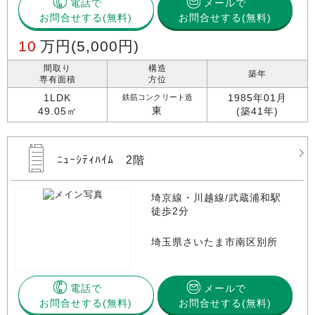
電話で
メールで
お問合せする
お問合せする(無料)
10
万円
(5,000円)
間取り
構造
築年
専有面積
方位
1LDK
1985年01月
鉄筋コンクリート造
東
49.05㎡
(築41年)
ﾆｭｰｼﾃｨﾊｲﾑ 2階
埼京線・川越線/武蔵浦和駅
徒歩2分
埼玉県さいたま市南区別所
電話で
メールで
お問合せする
お問合せする(無料)