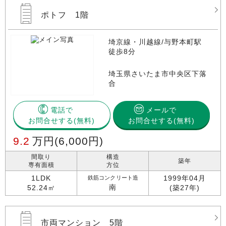
ポトフ 1階
埼京線・川越線/与野本町駅
徒歩8分
埼玉県さいたま市中央区下落
合
電話で
メールで
お問合せする
お問合せする(無料)
9.2
万円
(6,000円)
間取り
構造
築年
専有面積
方位
1LDK
1999年04月
鉄筋コンクリート造
南
52.24㎡
(築27年)
市両マンション 5階