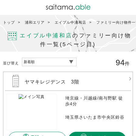
トップ
浦和エリア
エイブル中浦和店
ファミリー向け物件一覧
エイブル中浦和店
のファミリー向け物
件一覧(5ページ目)
94
並び替え
件
ヤマキレジデンス 3階
埼京線・川越線/南与野駅 徒
歩4分
埼玉県さいたま市中央区鈴谷