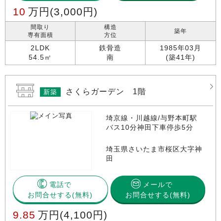
10
万円
(3,000円)
間取り
構造
築年
専有面積
方位
2LDK
鉄骨造
1985年03月
54.5㎡
南
(築41年)
さくらガーデン 1階
新築
埼京線・川越線/与野本町駅
バス10分神田下車停歩5分
埼玉県さいたま市桜区大字神
田
電話で
メールで
お問合せする
お問合せする(無料)
9.85
万円
(4,100円)