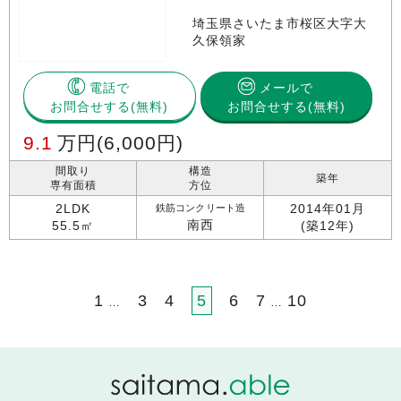
埼玉県さいたま市桜区大字大
久保領家
電話で
メールで
お問合せする
お問合せする(無料)
9.1
万円
(6,000円)
間取り
構造
築年
専有面積
方位
2LDK
2014年01月
鉄筋コンクリート造
南西
55.5㎡
(築12年)
1
3
4
5
6
7
10
…
…