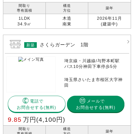
間取り
構造
築年
専有面積
方位
1LDK
木造
2026年11月
34.9㎡
南東
(建築中)
さくらガーデン 1階
新築
埼京線・川越線/与野本町駅
バス10分神田下車停歩5分
埼玉県さいたま市桜区大字神
田
電話で
メールで
お問合せする
お問合せする(無料)
9.85
万円
(4,100円)
間取り
構造
築年
専有面積
方位