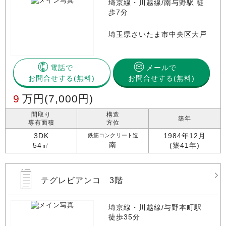
埼京線・川越線/南与野駅 徒
歩7分
埼玉県さいたま市中央区大戸
電話で
メールで
お問合せする
お問合せする(無料)
9
万円
(7,000円)
間取り
構造
築年
専有面積
方位
3DK
1984年12月
鉄筋コンクリート造
南
54㎡
(築41年)
テグレビアンコ 3階
埼京線・川越線/与野本町駅
徒歩35分