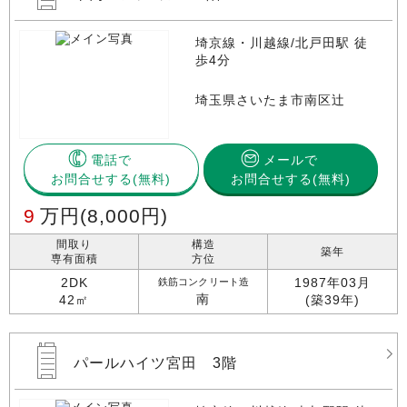
埼京線・川越線/北戸田駅 徒
歩4分
埼玉県さいたま市南区辻
電話で
メールで
お問合せする
お問合せする(無料)
9
万円
(8,000円)
間取り
構造
築年
専有面積
方位
2DK
1987年03月
鉄筋コンクリート造
南
42㎡
(築39年)
パールハイツ宮田 3階