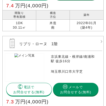
7.4
万円
(4,000円)
間取り
構造
築年
専有面積
方位
1DK
木造
2022年01月
30.11㎡
南
(築4年)
リブリ・ローヌ 1階
京浜東北線・根岸線/南浦和
駅 徒歩16分
埼玉県川口市大字芝
電話で
メールで
お問合せする
お問合せする(無料)
7.3
万円
(4,000円)