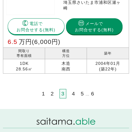
埼玉県さいたま市浦和区瀬ヶ
崎
電話で
メールで
お問合せする
お問合せする(無料)
6.5
万円
(6,000円)
間取り
構造
築年
専有面積
方位
1DK
木造
2004年01月
28.56㎡
南西
(築22年)
1
2
3
4
5
6
…