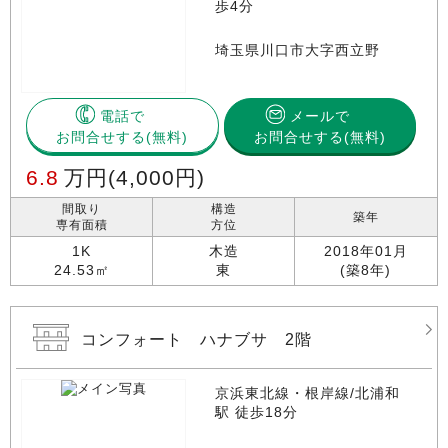
歩4分
埼玉県川口市大字西立野
電話で
メールで
お問合せする
お問合せする(無料)
6.8
万円
(4,000円)
間取り
構造
築年
専有面積
方位
1K
木造
2018年01月
24.53㎡
東
(築8年)
コンフォート ハナブサ 2階
京浜東北線・根岸線/北浦和
駅 徒歩18分