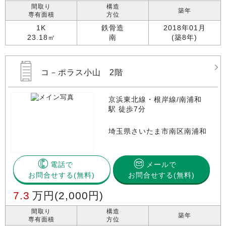
間取り
構造
築年
専有面積
方位
1K
鉄骨造
2018年01月
23.18㎡
南
(築8年)
コ－ポラス小山 2階
京浜東北線・根岸線/南浦和
駅 徒歩7分
埼玉県さいたま市南区南浦和
電話で
メールで
お問合せする
お問合せする(無料)
7.3
万円
(2,000円)
間取り
構造
築年
専有面積
方位