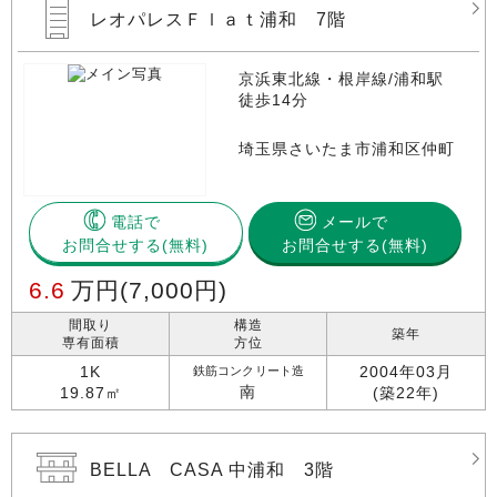
レオパレスＦｌａｔ浦和 7階
京浜東北線・根岸線/浦和駅
徒歩14分
埼玉県さいたま市浦和区仲町
電話で
メールで
お問合せする
お問合せする(無料)
6.6
万円
(7,000円)
間取り
構造
築年
専有面積
方位
1K
2004年03月
鉄筋コンクリート造
南
19.87㎡
(築22年)
BELLA CASA 中浦和 3階