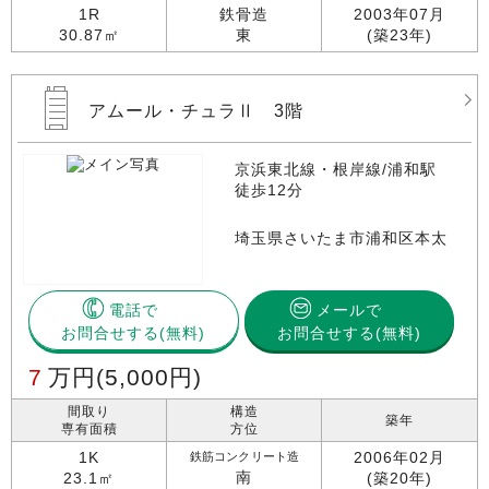
1R
鉄骨造
2003年07月
30.87㎡
東
(築23年)
アムール・チュラⅡ 3階
京浜東北線・根岸線/浦和駅
徒歩12分
埼玉県さいたま市浦和区本太
電話で
メールで
お問合せする
お問合せする(無料)
7
万円
(5,000円)
間取り
構造
築年
専有面積
方位
1K
2006年02月
鉄筋コンクリート造
南
23.1㎡
(築20年)