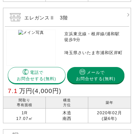
エレガンスⅡ 3階
京浜東北線・根岸線/浦和駅
徒歩9分
埼玉県さいたま市浦和区岸町
電話で
メールで
お問合せする
お問合せする(無料)
7.1
万円
(4,000円)
間取り
構造
築年
専有面積
方位
1R
木造
2020年02月
17.07㎡
南西
(築6年)