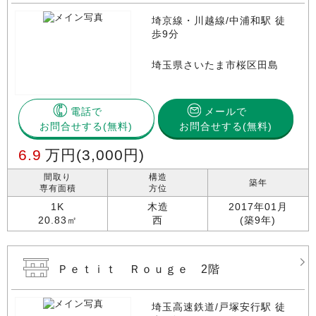
埼京線・川越線/中浦和駅 徒
歩9分
埼玉県さいたま市桜区田島
電話で
メールで
お問合せする
お問合せする(無料)
6.9
万円
(3,000円)
間取り
構造
築年
専有面積
方位
1K
木造
2017年01月
20.83㎡
西
(築9年)
Ｐｅｔｉｔ Ｒｏｕｇｅ 2階
埼玉高速鉄道/戸塚安行駅 徒