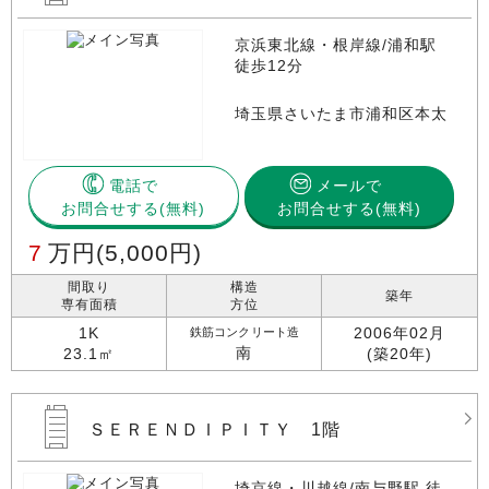
京浜東北線・根岸線/浦和駅
徒歩12分
埼玉県さいたま市浦和区本太
電話で
メールで
お問合せする
お問合せする(無料)
7
万円
(5,000円)
間取り
構造
築年
専有面積
方位
1K
2006年02月
鉄筋コンクリート造
南
23.1㎡
(築20年)
ＳＥＲＥＮＤＩＰＩＴＹ 1階
埼京線・川越線/南与野駅 徒