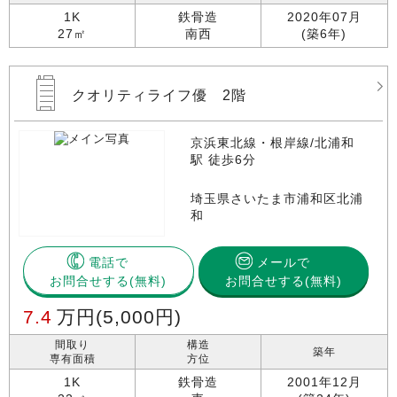
1K
鉄骨造
2020年07月
27㎡
南西
(築6年)
クオリティライフ優 2階
京浜東北線・根岸線/北浦和
駅 徒歩6分
埼玉県さいたま市浦和区北浦
和
電話で
メールで
お問合せする
お問合せする(無料)
7.4
万円
(5,000円)
間取り
構造
築年
専有面積
方位
1K
鉄骨造
2001年12月