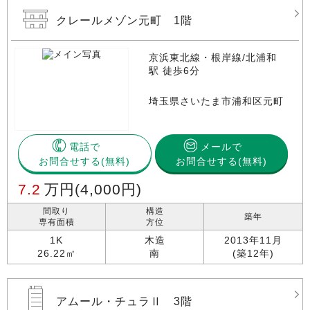
クレールメゾン元町 1階
京浜東北線・根岸線/北浦和
駅 徒歩6分
埼玉県さいたま市浦和区元町
電話で
メールで
お問合せする
お問合せする(無料)
7.2
万円
(4,000円)
間取り
構造
築年
専有面積
方位
1K
木造
2013年11月
26.22㎡
南
(築12年)
アムール・チュラⅡ 3階