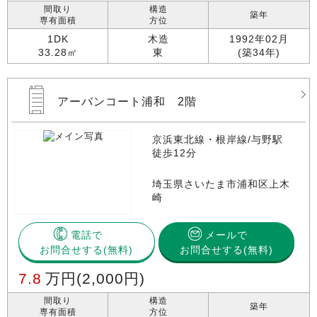
間取り
構造
築年
専有面積
方位
1DK
木造
1992年02月
33.28㎡
東
(築34年)
アーバンコート浦和 2階
京浜東北線・根岸線/与野駅
徒歩12分
埼玉県さいたま市浦和区上木
崎
電話で
メールで
お問合せする
お問合せする(無料)
7.8
万円
(2,000円)
間取り
構造
築年
専有面積
方位