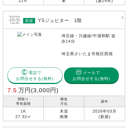
22㎡
東
(築24年)
YSジュピター 1階
新築
埼京線・川越線/中浦和駅 徒
歩14分
埼玉県さいたま市桜区西堀
電話で
メールで
お問合せする
お問合せする(無料)
7.5
万円
(3,000円)
間取り
構造
築年
専有面積
方位
1K
木造
2026年03月
27.32㎡
南東
(新築)