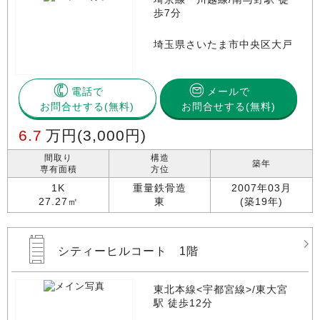
歩7分
埼玉県さいたま市中央区大戸
電話で
メールで
お問合せする
お問合せする(無料)
6.7
万円
(3,000円)
間取り
構造
築年
専有面積
方位
1K
重量鉄骨造
2007年03月
27.27㎡
東
(築19年)
シティーヒルコート 1階
東北本線<宇都宮線>/東大宮
駅 徒歩12分