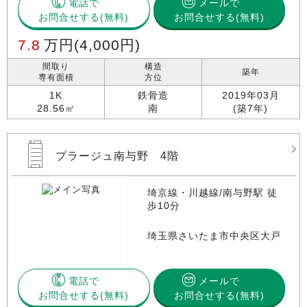
電話で
メールで
お問合せする
お問合せする(無料)
7.8
万円
(4,000円)
間取り
構造
築年
専有面積
方位
1K
鉄骨造
2019年03月
28.56㎡
南
(築7年)
プラージュ南与野 4階
埼京線・川越線/南与野駅 徒
歩10分
埼玉県さいたま市中央区大戸
電話で
メールで
お問合せする
お問合せする(無料)