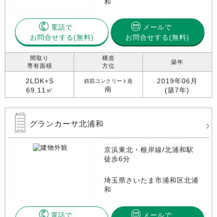
和
電話で
メールで
お問合せする
お問合せする(無料)
間取り
構造
築年
専有面積
方位
2LDK+S
2019年06月
鉄筋コンクリート造
南
69.11㎡
(築7年)
グランカーサ北浦和
京浜東北・根岸線/北浦和駅
徒歩6分
埼玉県さいたま市浦和区北浦
和
電話で
メールで