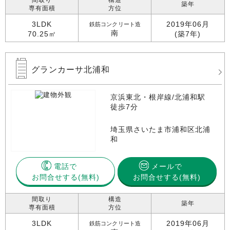
間取り
構造
築年
専有面積
方位
3LDK
2019年06月
鉄筋コンクリート造
南
70.25㎡
(築7年)
グランカーサ北浦和
京浜東北・根岸線/北浦和駅
徒歩7分
埼玉県さいたま市浦和区北浦
和
電話で
メールで
お問合せする
お問合せする(無料)
間取り
構造
築年
専有面積
方位
3LDK
2019年06月
鉄筋コンクリート造