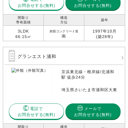
お問合せする
お問合せする(無料)
間取り
構造
築年
専有面積
方位
3LDK
1997年10月
鉄筋コンクリート造
南
66.15㎡
(築28年)
グランエスト浦和
京浜東北線・根岸線/北浦和
駅 徒歩24分
埼玉県さいたま市浦和区大東
電話で
メールで
お問合せする
お問合せする(無料)
間取り
構造