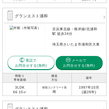
グランエスト浦和
京浜東北線・根岸線/北浦和
駅 徒歩24分
埼玉県さいたま市浦和区大東
電話で
メールで
お問合せする
お問合せする(無料)
間取り
構造
築年
専有面積
方位
3LDK
1997年10月
鉄筋コンクリート造
南
66.15㎡
(築28年)
グランエスト浦和