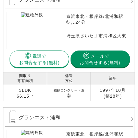
京浜東北・根岸線/北浦和駅
徒歩24分
埼玉県さいたま市浦和区大東
電話で
メールで
お問合せする
お問合せする(無料)
間取り
構造
築年
専有面積
方位
3LDK
1997年10月
鉄筋コンクリート造
南
66.15㎡
(築28年)
グランエスト浦和
京浜東北・根岸線/北浦和駅