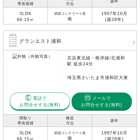
築年
専有面積
方位
3LDK
1997年10月
鉄筋コンクリート造
南
66.15㎡
(築28年)
グランエスト浦和
京浜東北線・根岸線/北浦和
駅 徒歩24分
埼玉県さいたま市浦和区大東
電話で
メールで
お問合せする
お問合せする(無料)
間取り
構造
築年
専有面積
方位
3LDK
1997年10月
鉄筋コンクリート造
南
66.15㎡
(築28年)