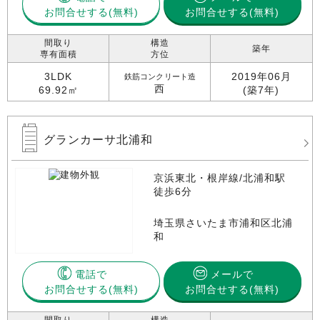
お問合せする
お問合せする(無料)
間取り
構造
築年
専有面積
方位
3LDK
2019年06月
鉄筋コンクリート造
西
69.92㎡
(築7年)
グランカーサ北浦和
京浜東北・根岸線/北浦和駅
徒歩6分
埼玉県さいたま市浦和区北浦
和
電話で
メールで
お問合せする
お問合せする(無料)