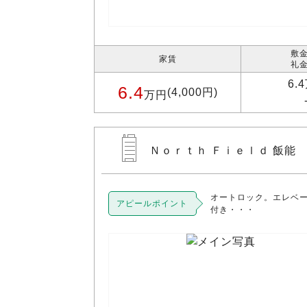
敷金
家賃
礼金
6.
6.4
(4,000円)
万円
Ｎｏｒｔｈ Ｆｉｅｌｄ 飯能 
オートロック。エレベ
アピールポイント
付き・・・