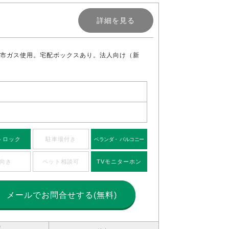
詳細を見る
都市ガス使用。宅配ボックスあり。法人向け（新
トロック
駐車場付き
ベランダ・ バルコニー
向き
ペット相談可
TVモニターホン
メールで
お問合せする(無料)
造