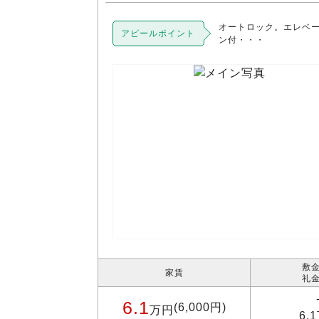
オートロック。エレベ
アピールポイント
ン付・・・
敷金
家賃
礼金
6.1
(6,000円)
万円
6.