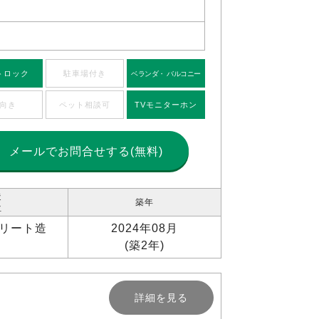
トロック
駐車場付き
ベランダ・ バルコニー
向き
ペット相談可
TVモニターホン
メールで
お問合せする(無料)
造
築年
位
リート造
2024年08月
(築2年)
詳細を見る