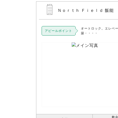
Ｎｏｒｔｈ Ｆｉｅｌｄ 飯能 
オートロック。エレベ
アピールポイント
築・・・・
敷金