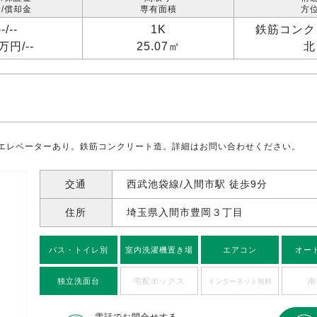
/償却金
専有面積
方
--/
--
1K
鉄筋コンク
2万円/
--
25.07㎡
北
エレベーターあり。鉄筋コンクリート造。詳細はお問い合わせください。
交通
西武池袋線/入間市駅 徒歩9分
住所
埼玉県入間市豊岡
３丁目
バス・トイレ別
室内洗濯機置き場
エアコン
オー
独立洗面台
宅配ボックス
南
インターネット無料