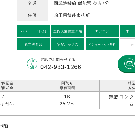
交通
西武池袋線/飯能駅 徒歩7分
住所
埼玉県飯能市柳町
バス・トイレ別
室内洗濯機置き場
エアコン
オー
独立洗面台
宅配ボックス
南
インターネット無料
電話で
お問合せする
042-983-1266
/保証金
間取り
構
/償却金
専有面積
方
--/
--
1K
鉄筋コンク
1万円/
--
25.2㎡
西
6階