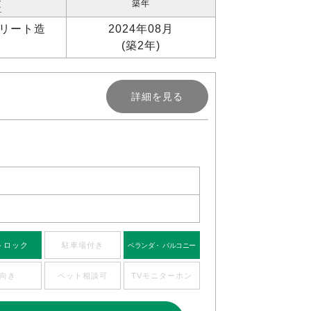
築年
位
リート造
2024年08月
(築2年)
詳細を見る
トロック
駐車場付き
ベランダ・ バルコニー
向き
ペット相談可
TVモニターホン