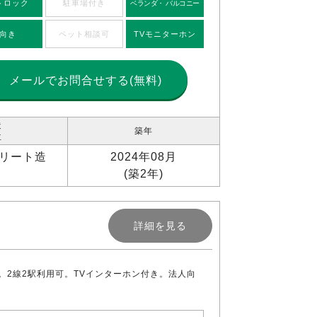
トロック
駐車場付き
ベランダ・ バルコニー
向き
ペット相談可
TVモニターホン
メールで
お問合せする(無料)
造
築年
位
リート造
2024年08月
(築2年)
詳細を見る
2線2駅利用可。TVインターホン付き。法人向