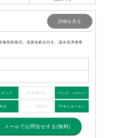
詳細を見る
室換気乾燥式。洗面化粧台付き。温水洗浄便座
トロック
駐車場付き
ベランダ・ バルコニー
向き
ペット相談可
TVモニターホン
メールで
お問合せする(無料)