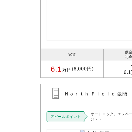
敷金
家賃
礼金
6.1
(6,000円)
万円
6.
Ｎｏｒｔｈ Ｆｉｅｌｄ 飯能 
オートロック。エレベー
アピールポイント
け・・・