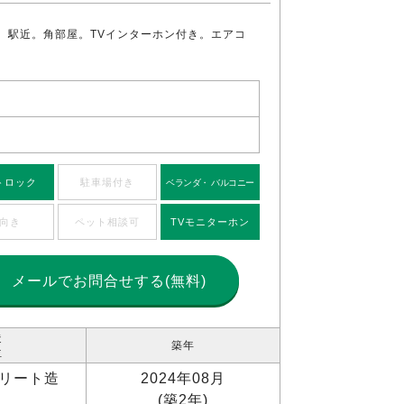
。駅近。角部屋。TVインターホン付き。エアコ
トロック
駐車場付き
ベランダ・ バルコニー
向き
ペット相談可
TVモニターホン
メールで
お問合せする(無料)
造
築年
位
リート造
2024年08月
(築2年)