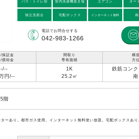
バス・トイレ別
室内洗濯機置き場
エアコン
オー
独立洗面台
宅配ボックス
南
インターネット無料
電話で
お問合せする
042-983-1266
/保証金
間取り
構
/償却金
専有面積
方
--/
--
1K
鉄筋コンク
1万円/
--
25.2㎡
南
5階
ターあり。都市ガス使用。インターネット無料使い放題。宅配ボックスあり。