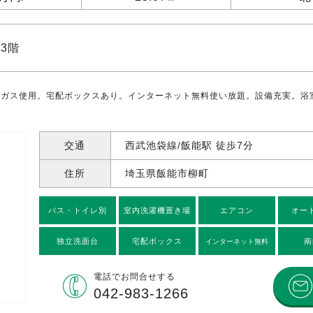
3階
市ガス使用。宅配ボックスあり。インターネット無料使い放題。設備充実。浴
交通
西武池袋線/飯能駅 徒歩7分
住所
埼玉県飯能市柳町
バス・トイレ別
室内洗濯機置き場
エアコン
オー
独立洗面台
宅配ボックス
南
インターネット無料
電話で
お問合せする
042-983-1266