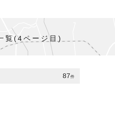
覧(4ページ目)
87
件