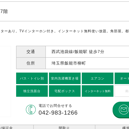
7階
ーターあり。TVインターホン付き。インターネット無料使い放題。角部屋。
交通
西武池袋線/飯能駅 徒歩7分
住所
埼玉県飯能市柳町
バス・トイレ別
室内洗濯機置き場
エアコン
オー
独立洗面台
宅配ボックス
南
インターネット無料
電話で
お問合せする
042-983-1266
/保証金
間取り
構