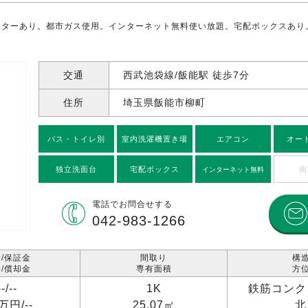
ーターあり。都市ガス使用。インターネット無料使い放題。宅配ボックスあり
交通
西武池袋線/飯能駅 徒歩7分
住所
埼玉県飯能市柳町
バス・トイレ別
室内洗濯機置き場
エアコン
オー
独立洗面台
宅配ボックス
南
インターネット無料
電話で
お問合せする
042-983-1266
/保証金
間取り
構
/償却金
専有面積
方
--/
--
1K
鉄筋コンク
1万円/
--
25.07㎡
北