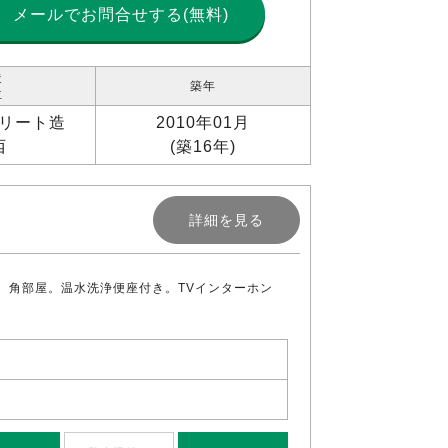
メールで
お問合せする(無料)
造
築年
位
リート造
2010年01月
西
(築16年)
詳細を見る
。角部屋。温水洗浄便座付き。TVインターホン