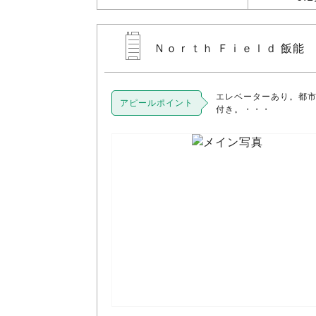
Ｎｏｒｔｈ Ｆｉｅｌｄ 飯能 
エレベーターあり。都
アピールポイント
付き。・・・