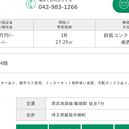
電話で
お問合せする
042-983-1266
/保証金
間取り
構
/償却金
専有面積
方
4万円/
--
1R
鉄筋コンク
--/
--
27.25㎡
南
4階
ーターあり。都市ガス使用。インターネット無料使い放題。宅配ボックスあり
交通
西武池袋線/飯能駅 徒歩7分
住所
埼玉県飯能市柳町