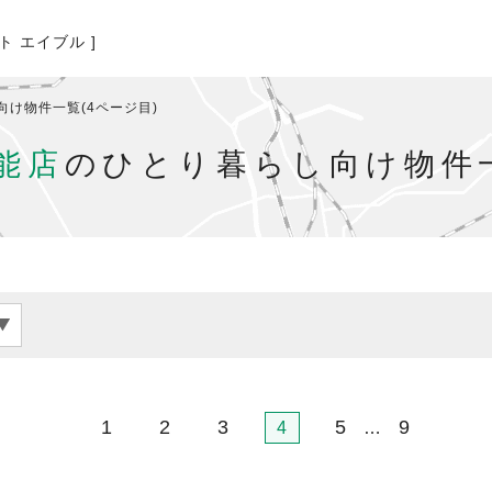
ト エイブル ]
向け物件一覧(4ページ目)
能店
のひとり暮らし向け物件一
1
2
3
5
9
4
…