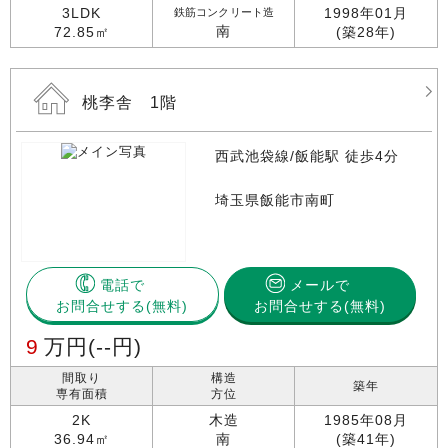
3LDK
1998年01月
鉄筋コンクリート造
南
72.85㎡
(築28年)
桃李舎 1階
西武池袋線/飯能駅 徒歩4分
埼玉県飯能市南町
電話で
メールで
お問合せする
お問合せする(無料)
9
万円
(--円)
間取り
構造
築年
専有面積
方位
2K
木造
1985年08月
36.94㎡
南
(築41年)