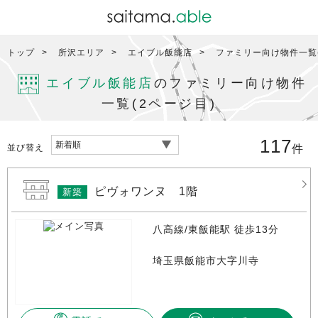
トップ
所沢エリア
エイブル飯能店
ファミリー向け物件一覧(
エイブル飯能店
のファミリー向け物件
一覧(2ページ目)
117
並び替え
件
ピヴォワンヌ 1階
新築
八高線/東飯能駅 徒歩13分
埼玉県飯能市大字川寺