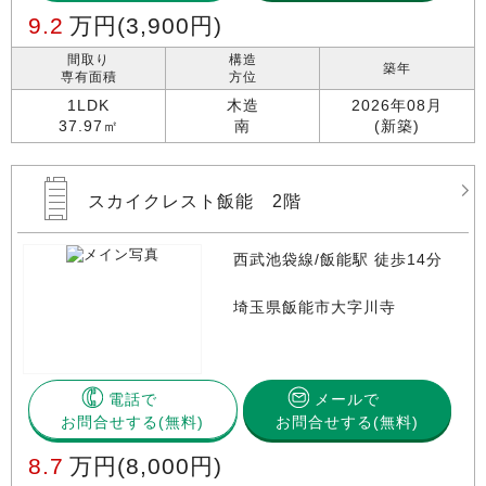
9.2
万円
(3,900円)
間取り
構造
築年
専有面積
方位
1LDK
木造
2026年08月
37.97㎡
南
(新築)
スカイクレスト飯能 2階
西武池袋線/飯能駅 徒歩14分
埼玉県飯能市大字川寺
電話で
メールで
お問合せする
お問合せする(無料)
8.7
万円
(8,000円)