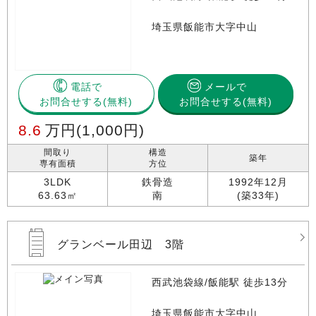
埼玉県飯能市大字中山
電話で
メールで
お問合せする
お問合せする(無料)
8.6
万円
(1,000円)
間取り
構造
築年
専有面積
方位
3LDK
鉄骨造
1992年12月
63.63㎡
南
(築33年)
グランベール田辺 3階
西武池袋線/飯能駅 徒歩13分
埼玉県飯能市大字中山