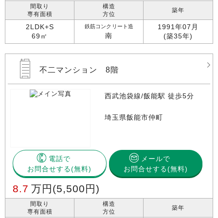
間取り
構造
築年
専有面積
方位
2LDK+S
1991年07月
鉄筋コンクリート造
南
69㎡
(築35年)
不二マンション 8階
西武池袋線/飯能駅 徒歩5分
埼玉県飯能市仲町
電話で
メールで
お問合せする
お問合せする(無料)
8.7
万円
(5,500円)
間取り
構造
築年
専有面積
方位