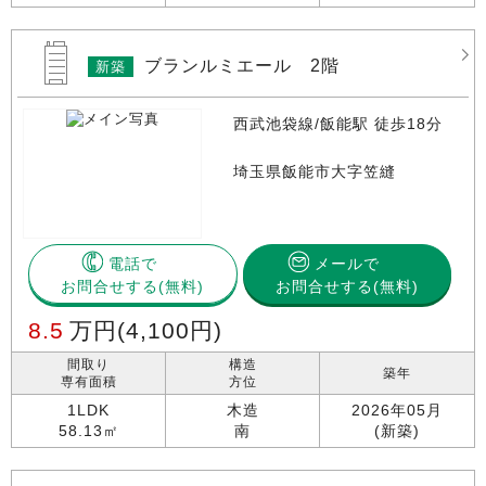
ブランルミエール 2階
新築
西武池袋線/飯能駅 徒歩18分
埼玉県飯能市大字笠縫
電話で
メールで
お問合せする
お問合せする(無料)
8.5
万円
(4,100円)
間取り
構造
築年
専有面積
方位
1LDK
木造
2026年05月
58.13㎡
南
(新築)