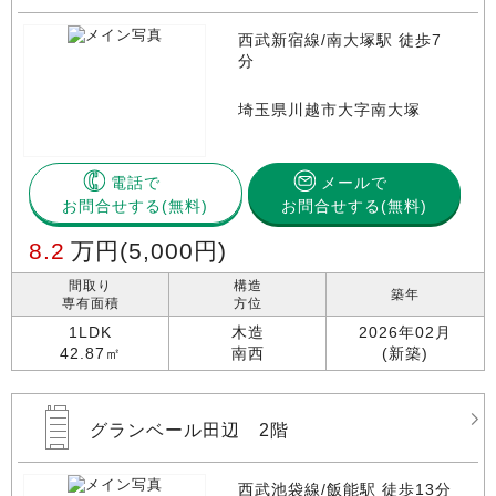
西武新宿線/南大塚駅 徒歩7
分
埼玉県川越市大字南大塚
電話で
メールで
お問合せする
お問合せする(無料)
8.2
万円
(5,000円)
間取り
構造
築年
専有面積
方位
1LDK
木造
2026年02月
42.87㎡
南西
(新築)
グランベール田辺 2階
西武池袋線/飯能駅 徒歩13分