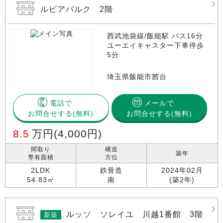
ルビアパルク 2階
西武池袋線/飯能駅 バス16分
ユーエイキャスター下車停歩
5分
埼玉県飯能市茜台
電話で
メールで
お問合せする
お問合せする(無料)
8.5
万円
(4,000円)
間取り
構造
築年
専有面積
方位
2LDK
鉄骨造
2024年02月
54.83㎡
南
(築2年)
ルッソ ソレイユ 川越1番館 3階
新築