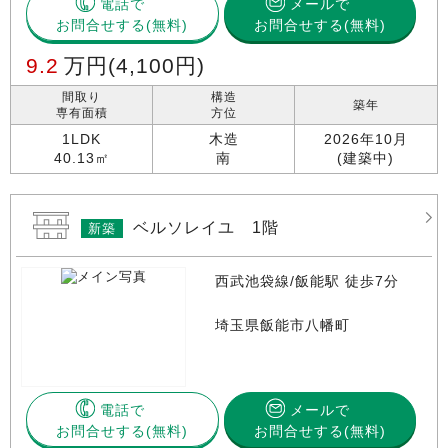
電話で
メールで
お問合せする
お問合せする(無料)
9.2
万円
(4,100円)
間取り
構造
築年
専有面積
方位
1LDK
木造
2026年10月
40.13㎡
南
(建築中)
ベルソレイユ 1階
新築
西武池袋線/飯能駅 徒歩7分
埼玉県飯能市八幡町
電話で
メールで
お問合せする
お問合せする(無料)