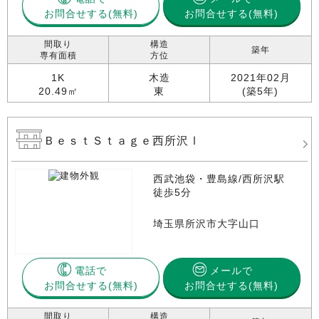
お問合せする
お問合せする(無料)
間取り
構造
築年
専有面積
方位
1K
木造
2021年02月
20.49㎡
東
(築5年)
ＢｅｓｔＳｔａｇｅ西所沢Ⅰ
西武池袋・豊島線/西所沢駅
徒歩5分
埼玉県所沢市大字山口
電話で
メールで
お問合せする
お問合せする(無料)
間取り
構造