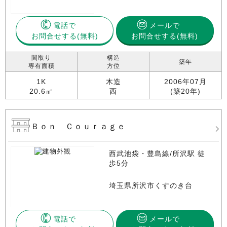
電話で
メールで
お問合せする
お問合せする(無料)
間取り
構造
築年
専有面積
方位
1K
木造
2006年07月
20.6㎡
西
(築20年)
Ｂｏｎ Ｃｏｕｒａｇｅ
西武池袋・豊島線/所沢駅 徒
歩5分
埼玉県所沢市くすのき台
電話で
メールで