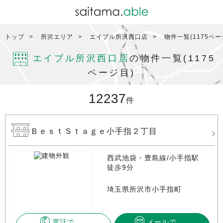
トップ
所沢エリア
エイブル所沢西口店
物件一覧(1175ペー
エイブル所沢西口店
の物件一覧(1175
ページ目)
12237
件
ＢｅｓｔＳｔａｇｅ小手指２丁目
西武池袋・豊島線/小手指駅
徒歩9分
埼玉県所沢市小手指町
電話で
メールで