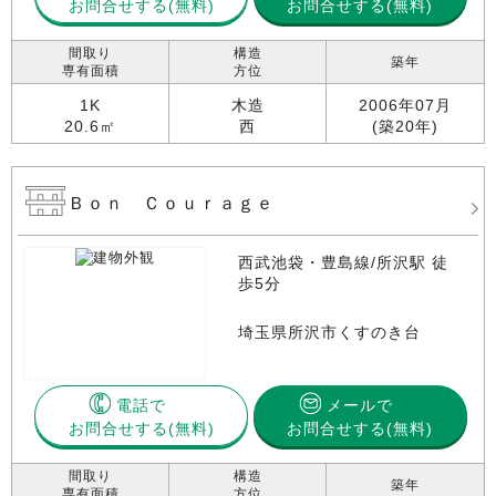
お問合せする
お問合せする(無料)
間取り
構造
築年
専有面積
方位
1K
木造
2006年07月
20.6㎡
西
(築20年)
Ｂｏｎ Ｃｏｕｒａｇｅ
西武池袋・豊島線/所沢駅 徒
歩5分
埼玉県所沢市くすのき台
電話で
メールで
お問合せする
お問合せする(無料)
間取り
構造
築年
専有面積
方位