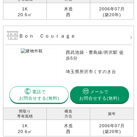
1K
木造
2006年07月
20.6㎡
西
(築20年)
Ｂｏｎ Ｃｏｕｒａｇｅ
西武池袋・豊島線/所沢駅 徒
歩5分
埼玉県所沢市くすのき台
電話で
メールで
お問合せする
お問合せする(無料)
間取り
構造
築年
専有面積
方位
1K
木造
2006年07月
20.6㎡
西
(築20年)