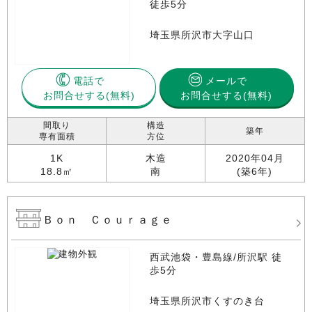
徒歩5分
埼玉県所沢市大字山口
電話で
メールで
お問合せする
お問合せする(無料)
間取り
構造
築年
専有面積
方位
1K
木造
2020年04月
18.8㎡
南
(築6年)
Ｂｏｎ Ｃｏｕｒａｇｅ
西武池袋・豊島線/所沢駅 徒
歩5分
埼玉県所沢市くすのき台