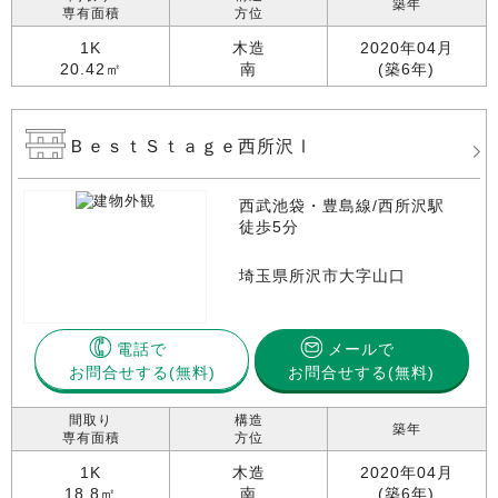
築年
専有面積
方位
1K
木造
2020年04月
20.42㎡
南
(築6年)
ＢｅｓｔＳｔａｇｅ西所沢Ⅰ
西武池袋・豊島線/西所沢駅
徒歩5分
埼玉県所沢市大字山口
電話で
メールで
お問合せする
お問合せする(無料)
間取り
構造
築年
専有面積
方位
1K
木造
2020年04月
18.8㎡
南
(築6年)