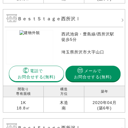
ＢｅｓｔＳｔａｇｅ西所沢Ⅰ
西武池袋・豊島線/西所沢駅
徒歩5分
埼玉県所沢市大字山口
電話で
メールで
お問合せする
お問合せする(無料)
間取り
構造
築年
専有面積
方位
1K
木造
2020年04月
18.8㎡
南
(築6年)
ＢｅｓｔＳｔａｇｅ西所沢Ⅰ